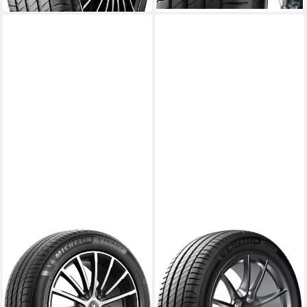
MICHELIN
MICHELIN
Michelin Sommerreifen
Michelin Sommerreifen
MICHELIN
MICHELIN
Kraftstoffeffizienz
Kraftstoffeffizienz
Produktdatenblatt
Produktdatenblatt