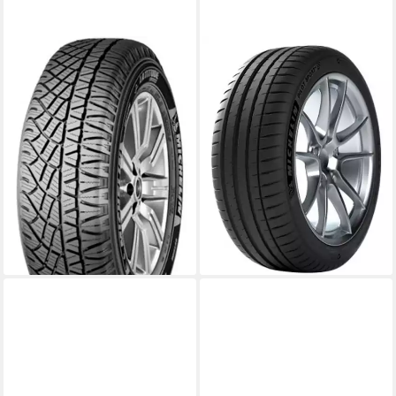
MICHELIN
MICHELIN
Sommerreifen LATITUDE
Sommerreifen PILOT SPORT
CROSS M+S, in
4, in verschiedenen
verschiedenen Ausführungen
Ausführungen erhältlich
Kraftstoffeffizienz
erhältlich
Produktdatenblatt
Kraftstoffeffizienz
Nasshaftung
Produktdatenblatt
Produktdatenblatt
Nasshaftung
ab 234,99 €
UVP
248,99 €
Produktdatenblatt
ab 234,99 €
UVP
248,99 €
-6%
lieferbar - in 4-5 Werktagen bei dir
-6%
lieferbar - in 4-5 Werktagen bei dir