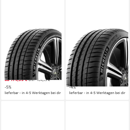
MICHELIN
MICHELIN
Sommerreifen PILOT SPORT
Michelin Sommerreifen
5, in verschiedenen
MICHELIN, in verschiedenen
Ausführungen erhältlich
Ausführungen erhältlich
Kraftstoffeffizienz
Kraftstoffeffizienz
Produktdatenblatt
Produktdatenblatt
Nasshaftung
Nasshaftung
Produktdatenblatt
Produktdatenblatt
ab 174,99 €
254,99 €
UVP
184,99 €
UVP
266,99 €
-5%
-4%
lieferbar - in 4-5 Werktagen bei dir
lieferbar - in 4-5 Werktagen bei dir