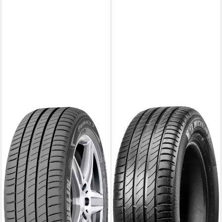
MICHELIN
MICHELIN
Sommerreifen Primacy 3,
Michelin Sommerreifen
205/45 R17 88W
MICHELIN, in verschiedenen
Kraftstoffeffizienz
Ausführungen erhältlich
Produktdatenblatt
Kraftstoffeffizienz
Nasshaftung
Produktdatenblatt
Produktdatenblatt
Nasshaftung
259,99 €
UVP
272,99 €
Produktdatenblatt
229,99 €
-5%
UVP
244,99 €
lieferbar - in 4-5 Werktagen bei dir
-6%
lieferbar - in 4-5 Werktagen bei dir