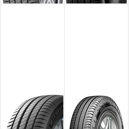
MICHELIN
MICHELIN
Michelin Sommerreifen
Sommerreifen AGILIS 3, in
MICHELIN, in verschiedenen
verschiedenen Ausführungen
Ausführungen erhältlich
erhältlich
Kraftstoffeffizienz
Kraftstoffeffizienz