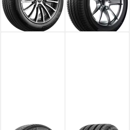
Nasshaftung
Nasshaftung
Produktdatenblatt
Produktdatenblatt
ab 234,99 €
ab 234,99 €
UVP
246,99 €
UVP
246,99 €
-5%
-5%
lieferbar - in 4-5 Werktagen bei dir
lieferbar - in 4-5 Werktagen bei dir