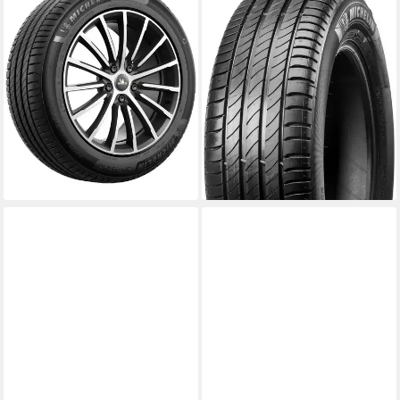
MICHELIN
MICHELIN
Michelin Sommerreifen
Sommerreifen E PRIMACY, in
MICHELIN
verschiedenen Ausführungen
Kraftstoffeffizienz
erhältlich
Produktdatenblatt
Kraftstoffeffizienz
Nasshaftung
Produktdatenblatt
Produktdatenblatt
Nasshaftung
ab 179,99 €
Produktdatenblatt
lieferbar - in 4-5 Werktagen bei dir
ab 209,99 €
UVP
222,99 €
-6%
lieferbar - in 4-5 Werktagen bei dir