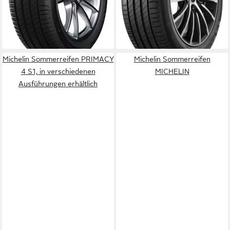
Produktdatenblatt
Produktdatenblatt
ab 259,99 €
ab 189,99 €
UVP
275,99 €
UVP
203,99 €
-6%
-7%
lieferbar - in 4-5 Werktagen bei dir
lieferbar - in 4-5 Werktagen bei dir
Michelin Sommerreifen PRIMACY
Michelin Sommerreifen
4 S1, in verschiedenen
MICHELIN
Ausführungen erhältlich