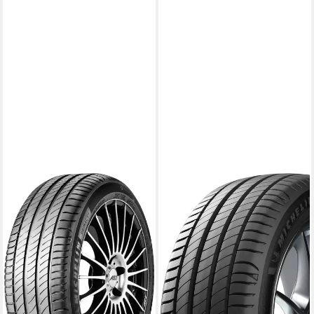
MICHELIN
MICHELIN
Michelin Sommerreifen
Michelin Sommerreifen
MICHELIN, in verschiedenen
MICHELIN, in verschiedenen
Ausführungen erhältlich
Ausführungen erhältlich
Kraftstoffeffizienz
Kraftstoffeffizienz
Produktdatenblatt
Produktdatenblatt
Nasshaftung
Nasshaftung
Produktdatenblatt
Produktdatenblatt
139,99 €
ab 162,99 €
lieferbar - in 4-5 Werktagen bei dir
lieferbar - in 4-5 Werktagen bei dir