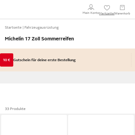
Mein Konto
Merkzettel
Warenkorb
Startseite
Fahrzeugausrüstung
Michelin 17 Zoll Sommerreifen
10 €
Gutschein für deine erste Bestellung
33 Produkte