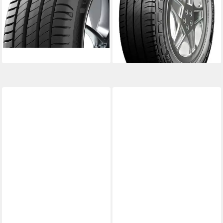
Produktdatenblatt
Produktdatenblatt
Nasshaftung
Nasshaftung
Produktdatenblatt
Produktdatenblatt
ab 162,99 €
ab 309,00 €
UVP
328,99 €
lieferbar - in 4-5 Werktagen bei dir
-6%
lieferbar - in 4-5 Werktagen bei dir