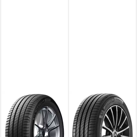
MICHELIN
MICHELIN
Sommerreifen PRIMACY 4, in
Sommerreifen PRIMACY 4
verschiedenen Ausführungen
PLUS, in verschiedenen
erhältlich
Ausführungen erhältlich
Kraftstoffeffizienz
Kraftstoffeffizienz
Produktdatenblatt
Produktdatenblatt
Nasshaftung
Nasshaftung