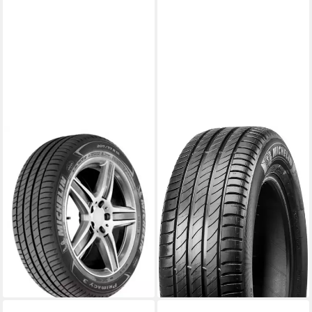
MICHELIN
MICHELIN
Sommerreifen PRIMACY 3, in
Michelin Sommerreifen
verschiedenen Ausführungen
MICHELIN, in verschiedenen
erhältlich
Ausführungen erhältlich
Kraftstoffeffizienz
Kraftstoffeffizienz
Produktdatenblatt
Produktdatenblatt
Nasshaftung
Nasshaftung
Produktdatenblatt
Produktdatenblatt
ab 174,99 €
229,99 €
UVP
244,99 €
lieferbar - in 4-5 Werktagen bei dir
-6%
lieferbar - in 4-5 Werktagen bei dir