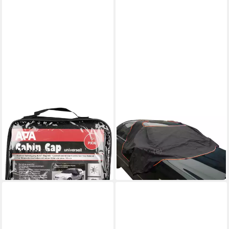
APA
TREND LINE
Autoplane APA
Autoplane TrendLine
Scheibenabdeckung Auto
Scheibenabdeckung
magnetisch 270 x 94 cm
magnetisch für PKW 280
(3)
(6)
ab 16,29 €
16,99 €
in 4-5 Werktagen bei dir
in 4-5 Werktagen bei dir