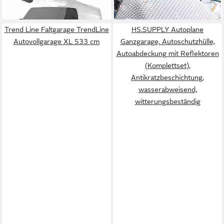
125,95 €
52,95 €
Wohnmobil magnetisch
Magnet 265cm Seitenschutz
in 5-6 Werktagen bei dir
lieferbar in 3 Wochen
Sonnenschutz Grau
ganzjährig
Trend Line Faltgarage TrendLine
HS.SUPPLY Autoplane
Autovollgarage XL 533 cm
Ganzgarage, Autoschutzhülle,
Autoabdeckung mit Reflektoren
(Komplettset),
Antikratzbeschichtung,
wasserabweisend,
witterungsbeständig