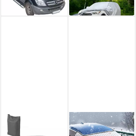
in 2-3 Werktagen bei dir
-24%
in 6-8 Werktagen bei dir
LUXUSKOLLEKTION
LUXUSKOLLEKTION
Autoplane
Autoplane
Frontscheibenabdeckung
Frontscheibenabdeckung