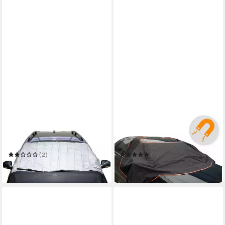
BENSON
TREND LINE
Autoplane Auto
Autoplane TrendLine
Scheibenabdeckung
Scheibenabdeckung
magnetisch Frontscheibe
magnetisch für VAN 340
(2)
(1)
8,69 €
23,29 €
in 5-6 Werktagen bei dir
in 4-5 Werktagen bei dir