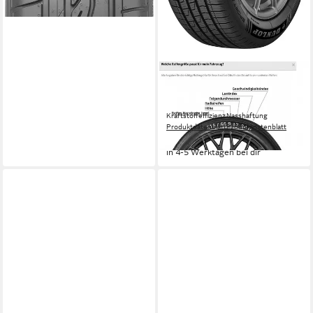
DUNLOP
Ganzjahresreifen SPORT ALL
SEASON
Kraftstoffeffizienz
Nasshaftung
Produktdatenblatt
Produktdatenblatt
ab 112,99 €
in 4-5 Werktagen bei dir