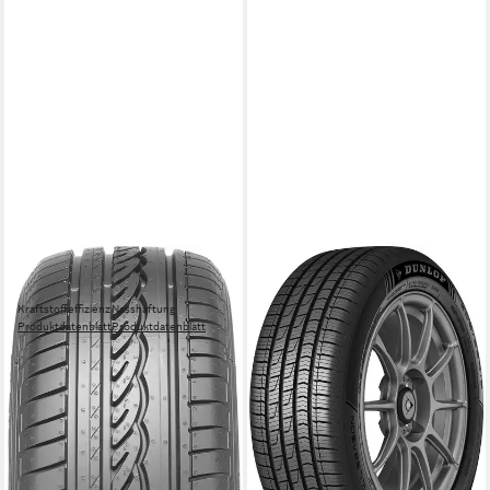
DUNLOP
Ganzjahresreifen DUNLOP
Kraftstoffeffizienz
Nasshaftung
Produktdatenblatt
Produktdatenblatt
156,99 €
in 4-5 Werktagen bei dir