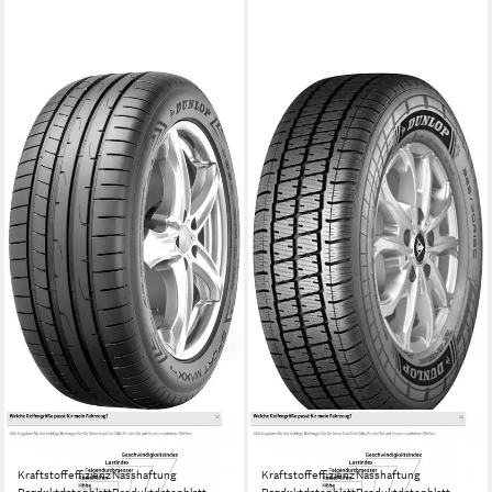
DUNLOP
DUNLOP
Sommerreifen DUNLOP
Ganzjahresreifen DUNLOP
Kraftstoffeffizienz
Nasshaftung
Kraftstoffeffizienz
Nasshaftung