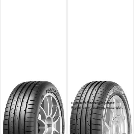
DUNLOP
Sommerreifen SPORT
BLURESPONSE
Kraftstoffeffizienz
Nasshaftung
Produktdatenblatt
Produktdatenblatt
ab 162,99 €
UVP
174,99 €
-7%
in 6-8 Werktagen bei dir