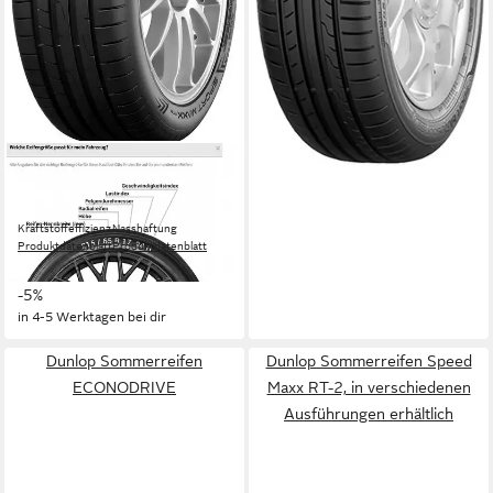
DUNLOP
Sommerreifen SP.MAXX RT-
2
Kraftstoffeffizienz
Nasshaftung
Produktdatenblatt
Produktdatenblatt
209,99 €
UVP
221,99 €
-5%
in 4-5 Werktagen bei dir
Dunlop Sommerreifen
Dunlop Sommerreifen Speed
ECONODRIVE
Maxx RT-2, in verschiedenen
Ausführungen erhältlich