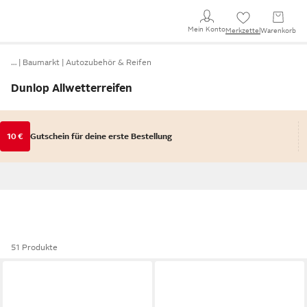
Mein Konto
Merkzettel
Warenkorb
…
Baumarkt
Autozubehör & Reifen
Dunlop Allwetterreifen
10 €
Gutschein für deine erste Bestellung
51 Produkte