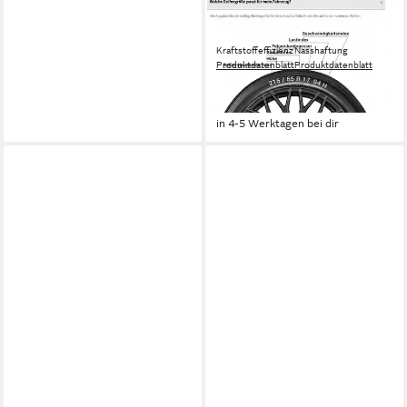
DUNLOP
Ganzjahresreifen DUNLOP
Kraftstoffeffizienz
Nasshaftung
Produktdatenblatt
Produktdatenblatt
ab 194,99 €
UVP
205,99 €
-5%
in 4-5 Werktagen bei dir