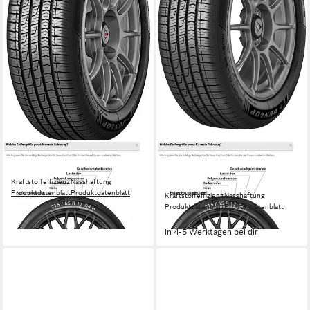
DUNLOP
DUNLOP
Ganzjahresreifen DUNLOP
Ganzjahresreifen SPORT ALL
Kraftstoffeffizienz
Nasshaftung
SEASON XL
Produktdatenblatt
Produktdatenblatt
Kraftstoffeffizienz
Nasshaftung
ab 154,99 €
Produktdatenblatt
Produktdatenblatt
in 4-5 Werktagen bei dir
ab 132,99 €
in 4-5 Werktagen bei dir