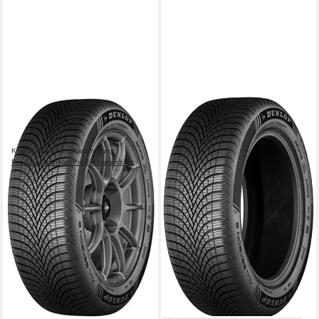
DUNLOP
Ganzjahresreifen ALL
SEASON 2
Kraftstoffeffizienz
Nasshaftung
Produktdatenblatt
Produktdatenblatt
ab 219,99 €
UVP
235,99 €
-7%
in 6-8 Werktagen bei dir