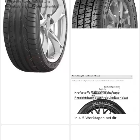
Kraftstoffeffizienz
Nasshaftung
Produktdatenblatt
Produktdatenblatt
259,99 €
UVP
281,99 €
-8%
in 6-8 Werktagen bei dir
DUNLOP
Ganzjahresreifen DUNLOP
Kraftstoffeffizienz
Nasshaftung
Produktdatenblatt
Produktdatenblatt
ab 239,99 €
UVP
254,99 €
-6%
in 4-5 Werktagen bei dir