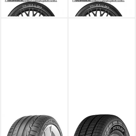
Produktdatenblatt
Produktdatenblatt
Produktdatenblatt
Produktdatenblatt
ab 129,99 €
ab 184,99 €
in 4-5 Werktagen bei dir
in 4-5 Werktagen bei dir
DUNLOP
Sommerreifen SPORT MAXX
RT