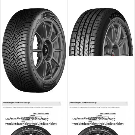
DUNLOP
DUNLOP
Ganzjahresreifen DUNLOP
Ganzjahresreifen DUNLOP
Kraftstoffeffizienz
Nasshaftung
Kraftstoffeffizienz
Nasshaftung
Produktdatenblatt
Produktdatenblatt
Produktdatenblatt
Produktdatenblatt
ab 144,99 €
99,99 €
in 4-5 Werktagen bei dir
in 4-5 Werktagen bei dir