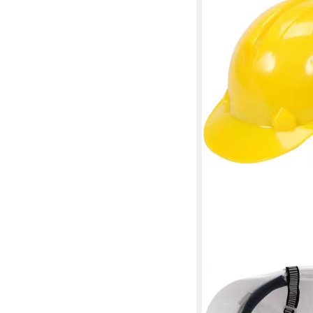
TRIZERATOP
Sicherheitshelm Baus
EN 397 - 6 Punkt, gelb