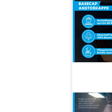
PRO FIT
Sicherheitshelm, Base
Anstoßkappe in Baseb