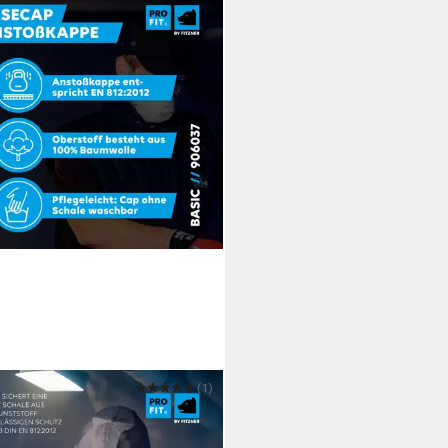
IT
(1)
rheitshelm, Baseballcap,
oßkappe in Baseballmützen