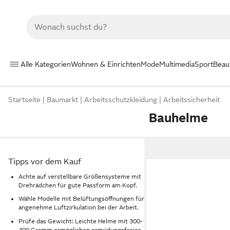
Alle Kategorien
Wohnen & Einrichten
Mode
Multimedia
Sport
Beau
Startseite
Baumarkt
Arbeitsschutzkleidung
Arbeitssicherheit
Bauhelme
Tipps vor dem Kauf
Achte auf verstellbare Größensysteme mit
Drehrädchen für gute Passform am Kopf.
Wähle Modelle mit Belüftungsöffnungen für
angenehme Luftzirkulation bei der Arbeit.
Prüfe das Gewicht: Leichte Helme mit 300-
400 Gramm ermöglichen ermüdungsfreies