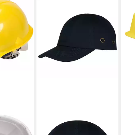
UVEX
chutzhelm - DIN
Schu
ab 28