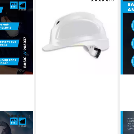
Schutzhelm Schutzhelm 9772130
ab 21,12 €
in 6-7 Werktagen bei dir
(1)
PRO F
ballcap,
Siche
allmützen
Anst