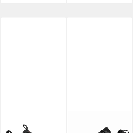
U-POWER
ENGELBERT STRAUSS
Sicherheitshalbschuhe S3
Sicherheitshalbschuhe
"RUSH" RED 360
Romulus low schwarz MIT