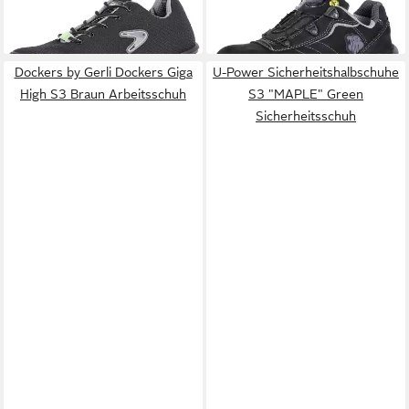
"HARDY ESD" Running
"Face" Sicherheitsschuh
68,90 €
155,90 €
Sicherheitsschuh
in 2-3 Werktagen bei dir
in 2-3 Werktagen bei dir
Dockers by Gerli Dockers Giga
U-Power Sicherheitshalbschuhe
High S3 Braun Arbeitsschuh
S3 "MAPLE" Green
Sicherheitsschuh