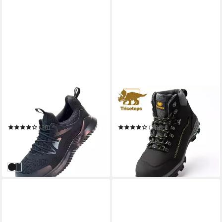
TRICETOPS
TRICETOPS
CM232 Sicherheitsschuhe
Sicherheitsschuhe S3
S1P Arbeitsschuhe Herren
Arbeitsschuhe Herren Damen
metallfreie Arbeitsschuh
Schutzstiefel Arbeitsschuh
(28)
(38)
53,99 €
69,99 €
UVP
68,99 €
UVP
87,00 €
-22%
-20%
in 2-3 Werktagen bei dir
in 2-3 Werktagen bei dir
Blau
Schwarz