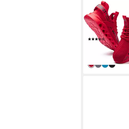
ATHLIX
Sicherheitsschuhe mit
Herren und Damen Si
GB/T-3903 Verschlei
Rutschfestigkeitsstan
(57)
49,99 €
UVP
69,99 €
-29%
lieferbar - in 8-10 Werkta