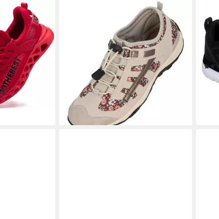
PALADO
SKE
 Stahlkappe für
Icni Berufsschuh
BOU
39,99 €
cherheitsschuh
UVP
69,99 €
Beru
ß- &
-43%
Halb
lieferbar - in 2-3 Werktagen bei dir
dard
gepo
ab 3
-28
gen bei dir
liefe