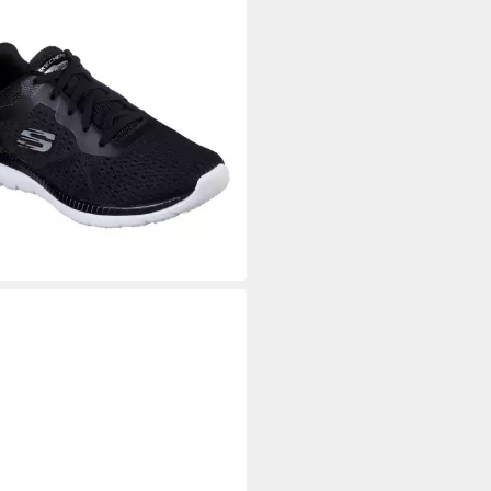
CHERS
NTIFUL - QUICK PATH
fsschuh Freizeitschuh,
schuh, Schnürschuh mit
lsterter Innensohle
(149)
9,81 €
UVP
54,95 €
%
rbar - in 1-2 Werktagen bei dir
+2