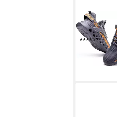
ATHLIX
Sicherheitsschuhe mit
Herren und Damen Si
Sicherheitsschuh
(62)
49,99 €
UVP
99,99 €
-50%
lieferbar - in 8-10 Werkta