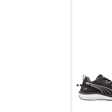
PUMA SAFETY
PUMA SAFETY CELER
LOW Sicherheitsschu
Sicherheitsschuh Ölb
Laufsohle
(2)
ab 99,99 €
lieferbar - in 2-3 Werktag