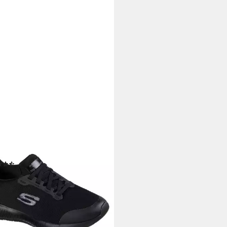
CHERS
D SR Sicherheitsschuh
(279)
9 €
UVP
79,95 €
%
rbar - in 2-3 Werktagen bei dir
+5