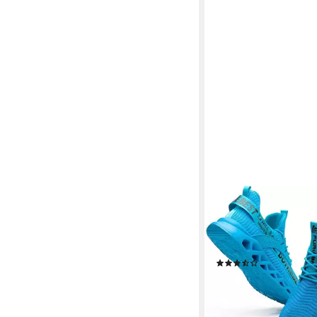
ATHLIX
Sicherheitsschuhe mit
Herren und Damen Si
Sicherheitsschuh
(62)
49,99 €
UVP
99,99 €
-50%
lieferbar - in 8-10 Werkta