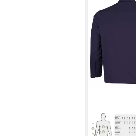
QUALITEX WORKWEAR
Arbeitsjacke lange bas
Werkstattjacke -BW 2