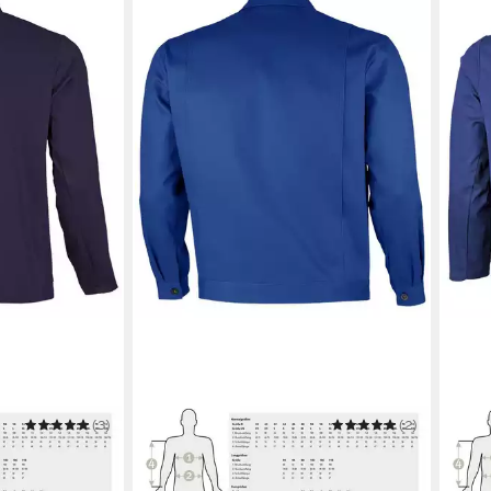
(3)
QUALITEX WORKWEAR
(2)
QUAL
ic
Arbeitsjacke favorite Werkstattjacke
Arbei
40 g -
aus waschbarer Baumwolle
Werk