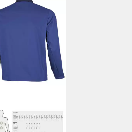
ITEX WORKWEAR
tsjacke lange 2-farbig
stattjacke BW 240 -