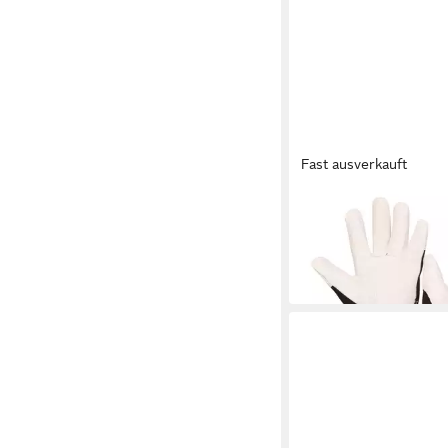
Fast ausverkauft
KERBL
Arbeitshandschuhe Ke
Freizeithandschuh "Gra
12,76 €
in 2-3 Werktagen bei dir