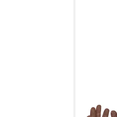
GEBOL
Arbeitshandschuhe G
Buxus