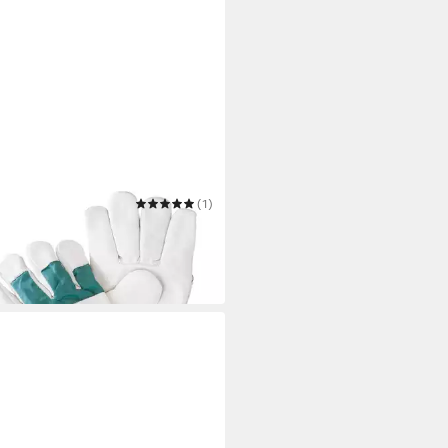
ER FORST
(1)
itshandschuhe
3 €
 Werktagen bei dir