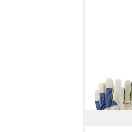
EJENDALS
Arbeitshandschuhe
13,26 €
in 2-3 Werktagen bei dir