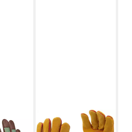
TRIZERATOP
GEBO
ebol Handschuh
Arbeitshandschuhe
Arbe
Arbeitshandschuhe,
Laur