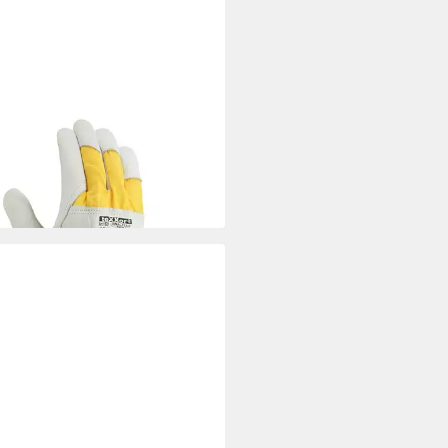
OR
er-Arbeitshandschuhe texxor
erhandschuhe Himalaya 2
3 €
 Werktagen bei dir