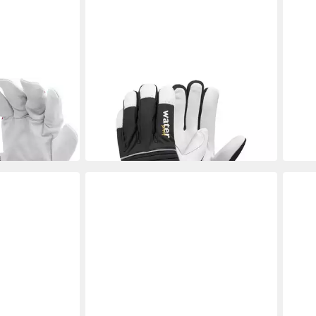
EJENDALS
TEXX
Winter-Arbeitshandschuhe
Wint
ab 36,60 €
attes
Wint
in 2-3 Werktagen bei dir
10,3
in 2-3