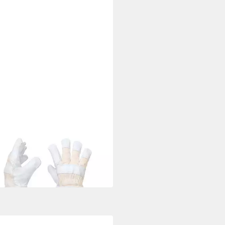
LD
itshandschuhe top
ollleder-Handschuh, gefüttert
 €
 Werktagen bei dir