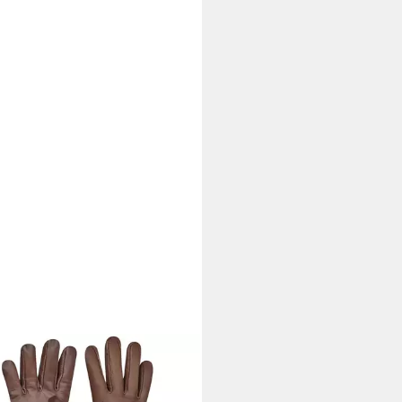
L
itshandschuhe Gebol Handschuh
in