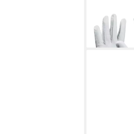
GEBOL
Arbeitshandschuhe G
Uni Fit Comfort
5,74 €
in 2-3 Werktagen bei dir