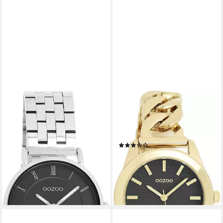
OOZOO
OOZOO
Quarzuhr C20373,
Quarzuhr C11422,
Armbanduhr, Damenuhr,
Armbanduhr, Damenuhr,
Edelstahlarmband, analog
analog
(1)
ab 47,18 €
UVP
69,95 €
ab 49,66 €
UVP
79,95 €
-33%
-38%
lieferbar - in 2-3 Werktagen bei dir
lieferbar - in 2-3 Werktagen bei dir