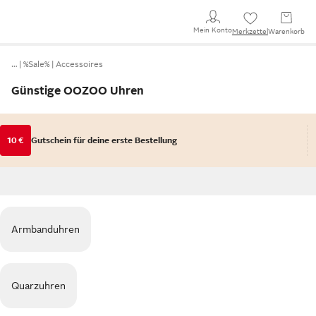
Mein Konto
Merkzettel
Warenkorb
…
%Sale%
Accessoires
Günstige OOZOO Uhren
10 €
Gutschein für deine erste Bestellung
Armbanduhren
Quarzuhren