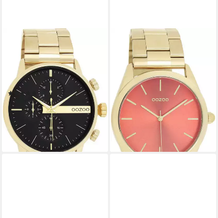
OOZOO
OOZOO
Quarzuhr C11411,
Quarzuhr C11432,
Armbanduhr, Herrenuhr,
Armbanduhr, Damenuhr,
Edelstahlarmband, Chrono-
Herrenuhr, Edelstahlarmband,
Look
analog
(1)
ab 52,50 €
UVP
79,95 €
ab 63,96 €
UVP
79,95 €
-34%
-20%
lieferbar - in 2-3 Werktagen bei dir
lieferbar - in 2-3 Werktagen bei dir