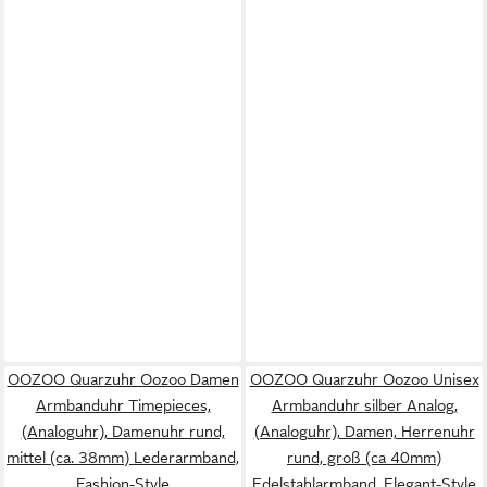
OOZOO Quarzuhr Oozoo Damen
OOZOO Quarzuhr Oozoo Unisex
Armbanduhr Timepieces,
Armbanduhr silber Analog,
(Analoguhr), Damenuhr rund,
(Analoguhr), Damen, Herrenuhr
mittel (ca. 38mm) Lederarmband,
rund, groß (ca 40mm)
Fashion-Style
Edelstahlarmband, Elegant-Style