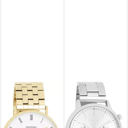
OOZOO
OOZOO
Quarzuhr C20369,
Quarzuhr C11405,
Armbanduhr, Damenuhr,
Armbanduhr, Herrenuhr,
Edelstahlarmband, analog
Edelstahlarmband, analog
ab 62,26 €
ab 50,50 €
UVP
69,95 €
UVP
79,95 €
-11%
-37%
lieferbar - in 2-3 Werktagen bei dir
lieferbar - in 2-3 Werktagen bei dir