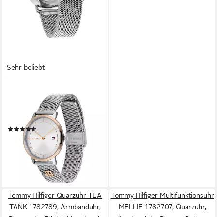
Sehr beliebt
TOMMY HILFIGER
Quarzuhr TEA 1782288,
Armbanduhr, Damenuhr,
Edelstahlarmband
(228)
141,51 €
UVP
159,00 €
-11%
lieferbar - in 1-2 Werktagen bei dir
Tommy Hilfiger Quarzuhr TEA
Tommy Hilfiger Multifunktionsuhr
TANK 1782789, Armbanduhr,
MELLIE 1782707, Quarzuhr,