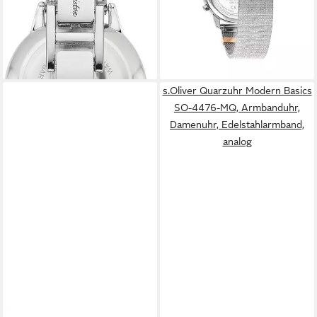
143,20 €
-50%
UVP
179,00 €
lieferbar - in 1-2 Werktagen bei dir
-20%
lieferbar - in 1-2 Werktagen bei dir
+1
s.Oliver Quarzuhr Modern Basics
SO-4476-MQ, Armbanduhr,
Damenuhr, Edelstahlarmband,
analog