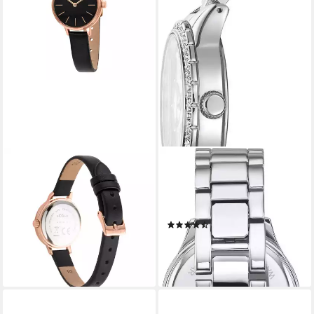
S.OLIVER
ANISTON JEWELRY & WATCHES
Quarzuhr Petite Time SO-
Quarzuhr, Armbanduhr,
4537-LQ, Armbanduhr,
Damenuhr, Schmucksteine,
Damenuhr, analog
neue Kollektion
(6)
89,95 €
35,88 €
UVP
59,99 €
lieferbar - in 2-3 Werktagen bei dir
-40%
lieferbar - in 1-2 Werktagen bei dir