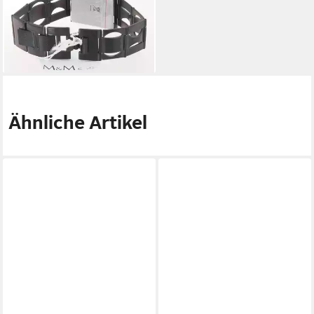
M11875-885 NEU
89,00 €
UVP
149,00 €
-40%
lieferbar - in 2-3 Werktagen bei dir
Ähnliche Artikel