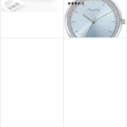
lieferbar - in 2-3 Werktagen bei dir
(7)
29,17 €
UVP
49,99 €
-42%
lieferbar - in 1-2 Werktagen bei dir