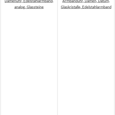
Damenuhr, Edelstahlarmband,
Armbanduhr, Damen, Datum,
analog, Glassteine
Glaskristalle, Edelstahlarmband