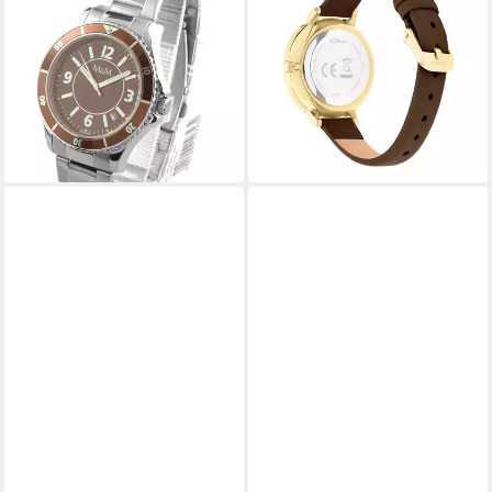
M11846-196
4569-LQ, Armbanduhr,
49,00 €
UVP
99,90 €
Damenuhr, analog
62,98 €
-51%
UVP
79,95 €
lieferbar - in 2-3 Werktagen bei dir
-21%
lieferbar - in 1-2 Werktagen bei dir