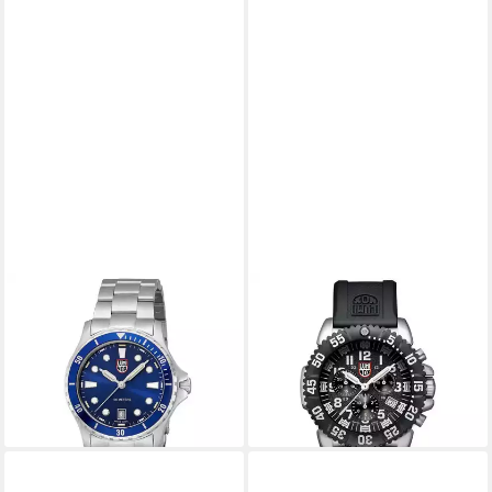
LUMINOX
LUMINOX
Schweizer Uhr Sport Timer
Quarzuhr XS.3181.F
ab 348,00 €
0910 Serie
UVP
695,00 €
ab 272,50 €
UVP
545,00 €
-50%
lieferbar - in 2-3 Werktagen bei dir
-50%
lieferbar - in 2-3 Werktagen bei dir