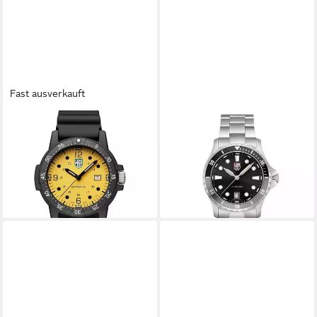
Fast ausverkauft
LUMINOX
LUMINOX
Quarzuhr X2.2005
Schweizer Uhr Sport Timer
ab 211,00 €
UVP
325,00 €
0910 Series
ab 298,40 €
-35%
UVP
545,00 €
lieferbar - in 2-3 Werktagen bei dir
-45%
lieferbar - in 2-3 Werktagen bei dir