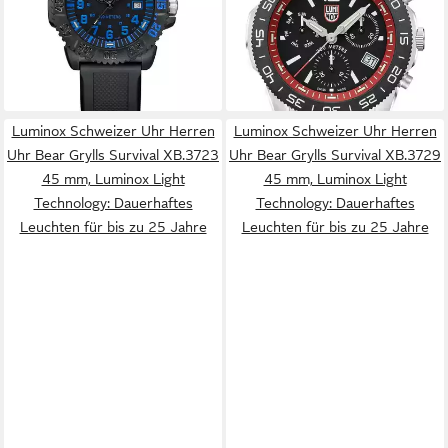
lieferbar - in 2-3 Werktagen bei dir
Luminox XS.3155.M
590,00 €
Herrenuhr Pacific Diver
740,00 €
Chronograph 44mm 20ATM
-20%
lieferbar - in 2-3 Werktagen bei dir
Luminox Schweizer Uhr Herren
Luminox Schweizer Uhr Herren
Uhr Bear Grylls Survival XB.3723
Uhr Bear Grylls Survival XB.3729
45 mm, Luminox Light
45 mm, Luminox Light
Technology: Dauerhaftes
Technology: Dauerhaftes
Leuchten für bis zu 25 Jahre
Leuchten für bis zu 25 Jahre