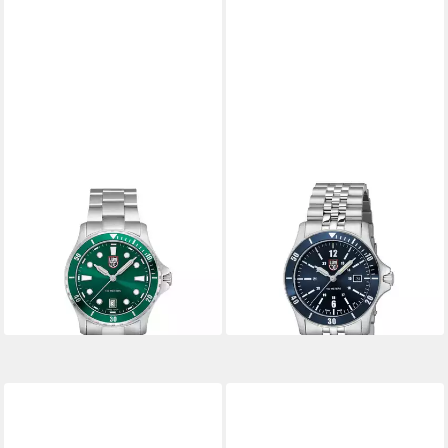
LUMINOX
LUMINOX
Schweizer Uhr Sports Timer
Schweizer Uhr Sport Timer
0910 Series
0910 Serie
ab 297,20 €
ab 297,20 €
UVP
545,00 €
UVP
545,00 €
-45%
-45%
lieferbar - in 2-3 Werktagen bei dir
lieferbar - in 2-3 Werktagen bei dir