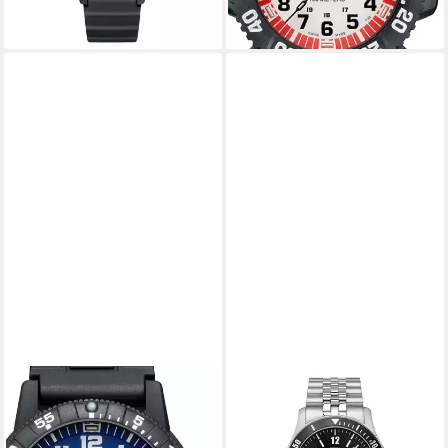
-46%
lieferbar - in 2-3 Werktagen bei dir
LUMINOX
LUMINOX
Quarzuhr Luminox XS.0323.L
Schweizer Uhr Sport Timer
Leatherback Sea Turtle Giant
0910 Serie