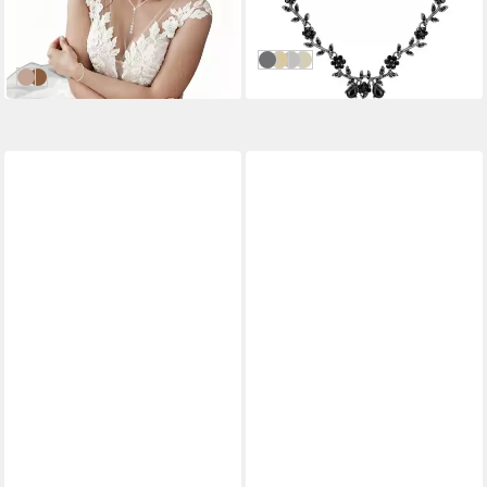
(5,75 €/ 1 Stk)
-32%
-49%
lieferbar in 2 Wochen
in 6-7 Werktagen bei dir
D
C
B
A
A
B