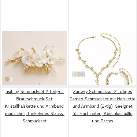
ANNIS WIESBADEN EST. 2021
ZAEWRY
Schmuckset Braut
Schmuckset 2-teiliges
Perlenblüten-
Brautschmuck-Set:
89,90 €
18,00 €
Brauthaarkamm und
Kristallhalskette und
UVP
109,80 €
29,00 €
(29,97 €/ 1 Stk)
Ohrringe "Amélie" ivory
Armband
-38%
-18%
lieferbar in 2 Wochen
in 2-3 Werktagen bei dir
B
C
A
gold
silber
nsihing Schmuckset 2-teiliges
Zaewry Schmuckset 2-teiliges
Brautschmuck-Set:
Damen-Schmuckset mit Halskette
Kristallhalskette und Armband,
und Armband (2-tlg), Geeignet
modisches, funkelndes Strass-
für Hochzeiten, Abschlussbälle
Schmuckset
und Partys