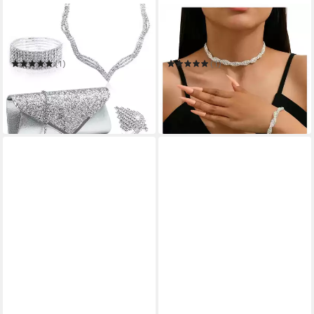
ZAEWRY
CACHITO
Schmuckset 4-teiliges
Schmuckset Damen
Damen-Schmuckset,
Schmuckset 2-teilig, Braut
silbernes Strass-Schmuckset
Strass Schmuckset
(1)
(1)
39,00 €
12,50 €
45,00 €
40,00 €
(6,25 €/ 1 Stk)
-13%
-69%
in 9-11 Werktagen bei dir
in 6-7 Werktagen bei dir