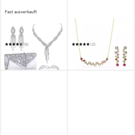
Fast ausverkauft
LUCKICE
SWAROVSKI
Schmuckset Damen Glitzer
Ohrring und Ketten Set
Clutch Strass Abendtasche
Multipack Schmuck Geschenk
Brautschmuck Set Geldbörse
Constella
(6)
(2)
19,99 €
267,00 €
UVP
35,99 €
UVP
300,00 €
-44%
-11%
in 3-4 Werktagen bei dir
in 1-2 Werktagen bei dir