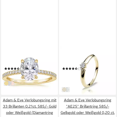
ROUGEMONT
ADAM & EVE
Verlobungsring Eleganter
Verlobungsring 375/-
Damen Verlobungsring
Gelbgold oder Weißgold 0,08
Ovalschliff 925 Sterling
ct. - Brillantring
(7)
(12)
Silber
189,00 €
349,00 €
UVP
499,00 €
in 2-3 Werktagen bei dir
-30%
Gold
Silber
Roségold
in 2-3 Werktagen bei dir
Gold
Weißgold
Adam & Eve Verlobungsring mit
Adam & Eve Verlobungsring
33 Brillanten 0.21ct. 585/- Gold
"AE25" Brillantring 585/-
oder Weißgold (Diamantring
Gelbgold oder Weißgold 0,20 ct.