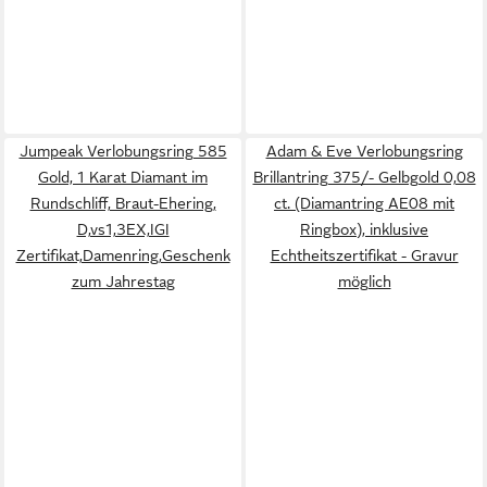
Jumpeak Verlobungsring 585
Adam & Eve Verlobungsring
Gold, 1 Karat Diamant im
Brillantring 375/- Gelbgold 0,08
Rundschliff, Braut-Ehering,
ct. (Diamantring AE08 mit
D,vs1,3EX,IGI
Ringbox), inklusive
Zertifikat,Damenring,Geschenk
Echtheitszertifikat - Gravur
zum Jahrestag
möglich