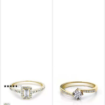
ADAM & EVE
ADAM & EVE
Verlobungsring 750/- Gold
Verlobungsring Brillantring
mit 0,56 ct. Diamanten
585/- Gelbgold 0,15 ct.
590,00 €
UVP
990,00 €
(1)
1.490,00 €
UVP
1.890,00 €
-40%
in 2-3 Werktagen bei dir
-21%
in 2-3 Werktagen bei dir