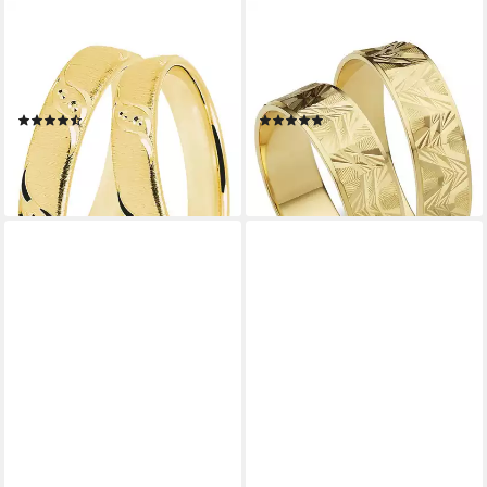
DOOSTI
FIRETTI
Trauring Schmuck Geschenk
Trauring Schmuck Geschenk
Silber 925 Trauring Ehering
Gold 375 Hochzeit Ehering
Partnerring LIEBE
"LIEBE", Made in Germany
(51)
(2)
ab 80,02 €
ab 930,05 €
UVP
89,90 €
UVP
1.035,63 €
-11%
-10%
lieferbar - in 1-2 Werktagen bei dir
lieferbar - in 6-8 Werktagen bei dir