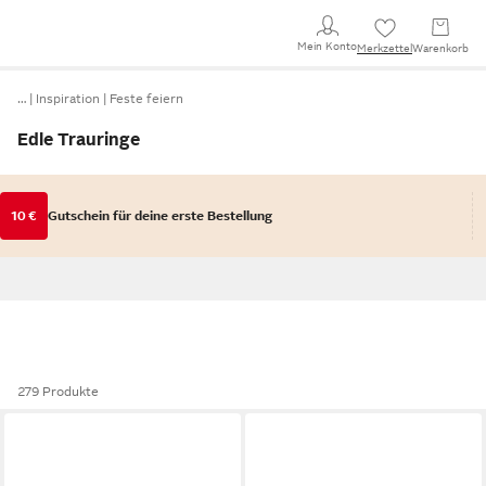
Mein Konto
Merkzettel
Warenkorb
…
Inspiration
Feste feiern
Edle Trauringe
10 €
Gutschein für deine erste Bestellung
279 Produkte