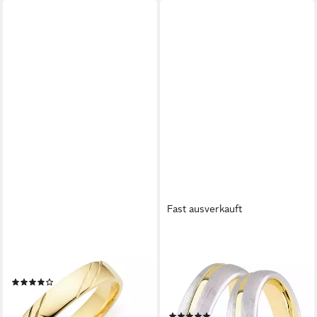
Fast ausverkauft
PHÖNIX
DOOSTI
Trauring Schmuck, Made in
Trauring Schmuck Geschenk
Germany
Silber 925 Trauring Ehering
(1)
Partnerring LIEBE, wahlweise
ab 598,08 €
UVP
672,00 €
mit oder ohne Zirkonia
-11%
(6)