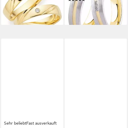
lieferbar in 2 Wochen
76,46 €
UVP
85,90 €
-11%
lieferbar - in 1-2 Werktagen bei dir
Sehr beliebt
Fast ausverkauft