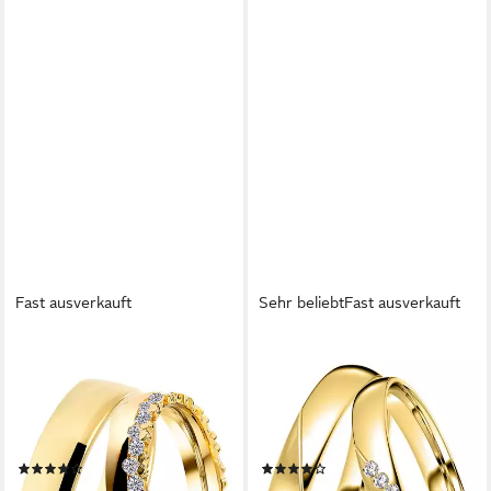
Fast ausverkauft
Sehr beliebt
Fast ausverkauft
DOOSTI
DOOSTI
Trauring Schmuck Geschenk
Trauring Schmuck Geschenk
Silber 925 Trauring Ehering
Silber 925 Trauring Ehering
Partnerring LIEBE, wahlweise
Partnerring LIEBE, wahlweise
mit oder ohne Zirkonia
mit oder ohne Zirkonia
(47)
(40)
ab 151,22 €
ab 66,84 €
UVP
169,90 €
UVP
74,90 €