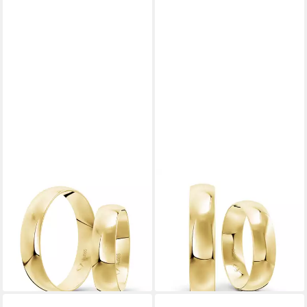
MOSA & CO.
MOSA & CO.
Trauring mit Gravur Classic
Trauring mit Gravur Classic
Gold 585 mit 5mm Breite im
Gold 333 mit 5mm Breite im
Paarpreis (Eheringe, 2-tlg., 2
Paarpreis (Eheringe, 2-tlg., 2
Trauringe)
Trauringe)
1.599,00 €
949,00 €
lieferbar in 3 Wochen
lieferbar in 3 Wochen