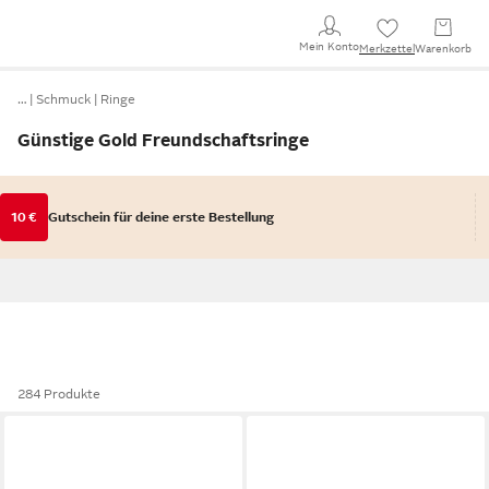
Mein Konto
Merkzettel
Warenkorb
…
Schmuck
Ringe
Günstige Gold Freundschaftsringe
10 €
Gutschein für deine erste Bestellung
284 Produkte