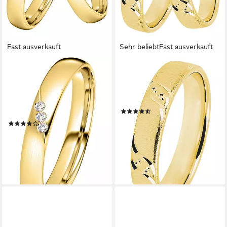
Fast ausverkauft
Sehr beliebt
Fast ausverkauft
DOOSTI
DOOSTI
Trauring Schmuck Geschenk
Trauring Schmuck Geschenk
Silber 925 Trauring Ehering
Silber 925 Trauring Ehering
Partnerring LIEBE, wahlweise
Partnerring LIEBE
(51)
mit oder ohne Zirkonia
ab 80,02 €
UVP
89,90 €
(41)
ab 75,57 €
UVP
84,90 €
-11%
lieferbar - in 1-2 Werktagen bei dir
-11%
lieferbar - in 1-2 Werktagen bei dir