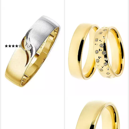
FIRETTI
Trauring Schmuck Geschenk
Gold 375 Hochzeit Ehering
Trauring "LIEBE", wahlweise
mit oder ohne Brillant
(12)
ab 804,06 €
UVP
903,43 €
-11%
lieferbar in 2 Wochen
DOOSTI
Trauring Schmuck Geschenk
Silber 925 Trauring Ehering
Partnerring LIEBE, Made in