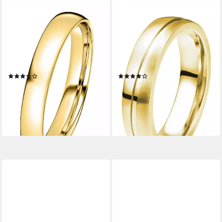
DOOSTI
DOOSTI
Trauring Schmuck Geschenk
Trauring Schmuck Geschenk
Silber 925 Trauring Ehering
Silber 925 Trauring Ehering
Partnerring LIEBE, wahlweise
Partnerring LIEBE, wahlweise
mit oder ohne Zirkonia
mit oder ohne Zirkonia
(12)
(23)
ab 66,67 €
ab 78,78 €
UVP
74,90 €
UVP
99,90 €
-11%
-21%
lieferbar - in 1-2 Werktagen bei dir
lieferbar - in 1-2 Werktagen bei dir