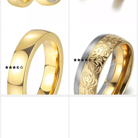
DOOSTI
FIRETTI
Trauring Schmuck Geschenk
Trauring Schmuck Geschenk
Edelstahl Trauring Ehering
"LIEBE" bicolor, ca. 8,00 mm
Partnerring LIEBE, wahlweise
breit
(31)
mit oder ohne Zirkonia
ab 35,79 €
UVP
40,21 €
(15)
ab 39,92 €
UVP
49,90 €
-11%
lieferbar - in 1-2 Werktagen bei dir
-20%
lieferbar - in 1-2 Werktagen bei dir