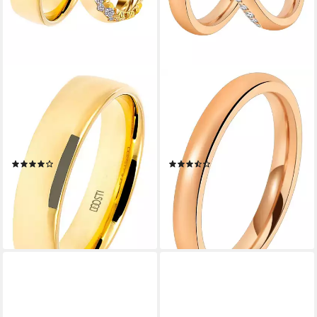
DOOSTI
DOOSTI
Trauring Schmuck Geschenk
Trauring Schmuck Geschenk
Silber 925 Trauring Ehering
Edelstahl Trauring Ehering
Partnerring LIEBE, wahlweise
Partnerring LIEBE, wahlweise
mit oder ohne Zirkonia
mit oder ohne Zirkonia
(47)
(14)
ab 88,92 €
ab 26,36 €
UVP
99,90 €
UVP
35,90 €
-11%
-27%
lieferbar - in 1-2 Werktagen bei dir
lieferbar - in 1-2 Werktagen bei dir