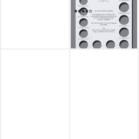
wahlweise mit oder ohne
(10)
Brillanten
ab 600,42 €
UVP
674,62 €
-11%
lieferbar in 2 Wochen