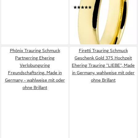
Germany - wahlweise mit
(58)
oder ohne Zirkonia
ab 88,92 €
UVP
99,90 €
-11%
lieferbar - in 1-2 Werktagen bei dir
Phönix Trauring Schmuck
Firetti Trauring Schmuck
Partnerring Ehering
Geschenk Gold 375 Hochzeit
Verlobungsring
Ehering Trauring "LIEBE", Made
Freundschaftsring, Made in
in Germany, wahlweise mit oder
Germany - wahlweise mit oder
ohne Brillant
ohne Brillant