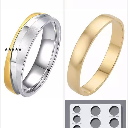
DOOSTI
Trauring Schmuck Geschenk
Edelstahl Trauring Ehering
Partnerring LIEBE, wahlweise
mit oder ohne Zirkonia
(2)
ab 19,84 €
UVP
49,90 €
-60%
lieferbar - in 1-2 Werktagen bei dir
FIRETTI
Trauring Schmuck Geschenk
Gold 375 Hochzeit Ehering
"LIEBE", Made in Germany,