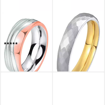
DOOSTI
DOOSTI
Trauring Schmuck Geschenk
Trauring Schmuck Geschenk
Edelstahl Trauring Ehering
Edelstahl Trauring Ehering
Partnerring LIEBE, wahlweise
Partnerring LIEBE, wahlweise
mit oder ohne Zirkonia
mit oder ohne Zirkonia
(5)
ab 17,85 €
UVP
39,90 €
ab 20,45 €
UVP
49,90 €
-55%
-59%
lieferbar - in 1-2 Werktagen bei dir
lieferbar - in 1-2 Werktagen bei dir