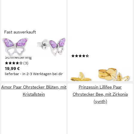
Fast ausverkauft
AMOR
AMOR
Paar Ohrstecker
Paar Ohrstecker Stern
(10)
Schmetterling
99,99 €
(3)
lieferbar - in 2-3 Werktagen bei dir
19,99 €
lieferbar - in 2-3 Werktagen bei dir
Amor Paar Ohrstecker Blüten, mit
Prinzessin Lillifee Paar
Kristallstein
Ohrstecker Bee, mit Zirkonia
(synth)