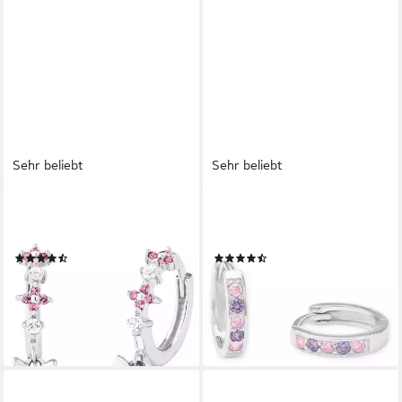
Sehr beliebt
Sehr beliebt
PRINZESSIN LILLIFEE
AMOR
Paar Creolen Schmetterlinge,
Paar Creolen, mit Zirkonia
mit Zirkonia (synth)
(synth)
(65)
(81)
31,99 €
ab 23,99 €
UVP
39,99 €
UVP
29,99 €
-20%
-20%
lieferbar - in 2-3 Werktagen bei dir
lieferbar - in 2-3 Werktagen bei dir