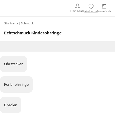
Mein Konto
Merkzettel
Warenkorb
Startseite
Schmuck
Echtschmuck Kinderohrringe
Ohrstecker
Perlenohrringe
Creolen