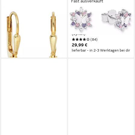
Fast ausverkauft
JOBO
PRINZESSIN LILLIFEE
Paar Ohrhänger Kinder-
Paar Ohrstecker
Ohrringe Herz, 333 Gold
Schmetterling, mit Zirkonia
179,88 €
(synth)
lieferbar - in 2-3 Werktagen bei dir
(84)
29,99 €
lieferbar - in 2-3 Werktagen bei dir