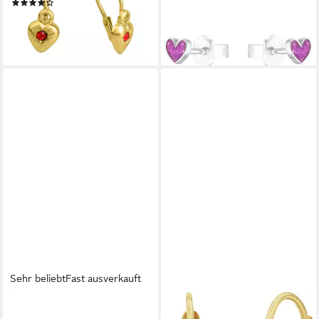
(17)
lieferbar - in 2-3 Werktagen bei dir
118,95 €
UVP
179,00 €
-34%
lieferbar - in 2-3 Werktagen bei dir
Sehr beliebt
Fast ausverkauft
PRINZESSIN LILLIFEE
AMOR