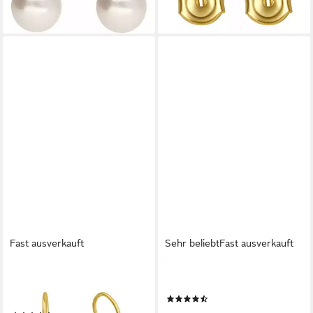
ab 34,00 €
lieferbar - in 3-4 Werktagen bei dir
Fast ausverkauft
Sehr beliebt
Fast ausverkauft
ZEEME
PRINZESSIN LILLIFEE
Paar Ohrhänger Gold 333
Paar Ohrstecker Purple Heart
(29)
Motiv Herz
19,99 €