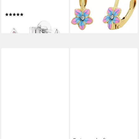
Paar Ohrstecker Stern, mit
Paar Ohrhänger Blume, mit
Zirkonia (synth)
Zirkonia (synth) und Emaille
(35)
199,00 €
19,99 €
lieferbar - in 2-3 Werktagen bei dir
lieferbar - in 2-3 Werktagen bei dir