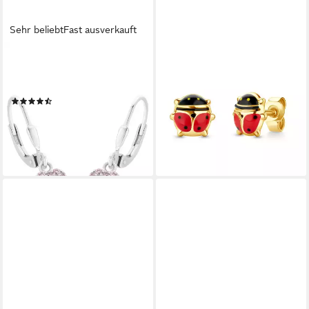
Sehr beliebt
Fast ausverkauft
PRINZESSIN LILLIFEE
MIORE
Paar Ohrhänger, mit Zirkonia
Paar Ohrstecker MBC924E
(synth)
für Kinder aus 9K (375)
(59)
Gelbgold - Marienkäfer 7 x
29,99 €
6,5 mm, - Made in Italy
lieferbar - in 2-3 Werktagen bei dir
129,00 €
(129,00 €/ 1 Paar)
lieferbar - in 3-4 Werktagen bei dir