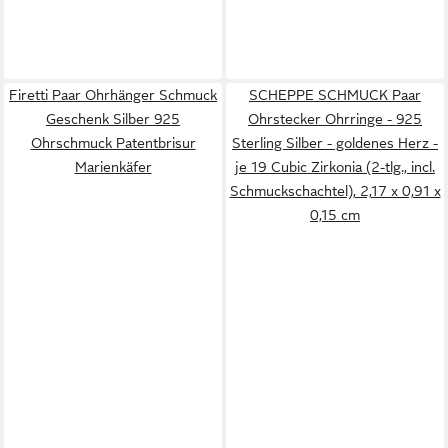
Firetti Paar Ohrhänger Schmuck
SCHEPPE SCHMUCK Paar
Geschenk Silber 925
Ohrstecker Ohrringe - 925
Ohrschmuck Patentbrisur
Sterling Silber - goldenes Herz -
Marienkäfer
je 19 Cubic Zirkonia (2-tlg., incl.
Schmuckschachtel), 2,17 x 0,91 x
0,15 cm