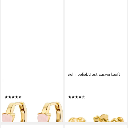
Sehr beliebt
Fast ausverkauft
FAVS
AMOR
Paar Ohrhänger
Paar Ohrstecker Herz
(6)
(24)
59,90 €
75,65 €
UVP
84,99 €
lieferbar - in 2-3 Werktagen bei dir
-11%
lieferbar - in 2-3 Werktagen bei dir