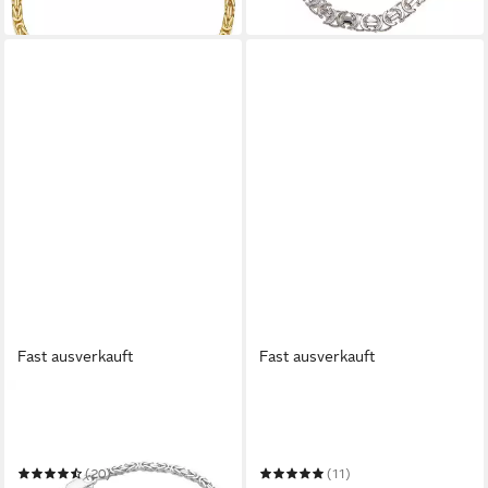
in 2-3 Werktagen bei dir
Fast ausverkauft
Fast ausverkauft
FIRETTI
KUZZOI
Königsarmband Schmuck
Armband Unisex Königskette
Geschenk Silber 925
Kastenverschluss 925er
Armschmuck Armband
Silber
(20)
(11)