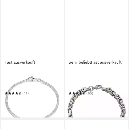
Fast ausverkauft
Sehr beliebt
Fast ausverkauft
JEWLIX
FIRETTI
Königsarmband 925 Silber
Königsarmband Schmuck
Königsarmband 2,5mm
Geschenk Armschmuck
KA0025 (Länge: 19cm)
Armkette Königskette
(11)
(65)
ab 45,90 €
ab 21,04 €
UVP
52,90 €
in 1-2 Werktagen bei dir
-13%
in 2-3 Werktagen bei dir