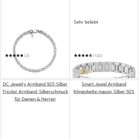
Sehr beliebt
SILBERKETTENSTORE
LACOSTE
Silberarmband Königskette
Gliederarmband
Armband 3,5mm - 925 Silber,
METROPOLE
Länge wählbar von 16-25cm
(2)
(122)
ab 90,00 €
ab 89,00 €
in 4-5 Werktagen bei dir
in 1-2 Werktagen bei dir
edelstahlfarben
gelbgoldfarben
edelstahlfarben-ocker
edelstahlfarben-gelbgoldfa
DC Jewelry Armband 925 Silber
Smart Jewel Armband
Tricolor Armband, Silberschmuck
Königskette massiv, Silber 925
für Damen & Herren