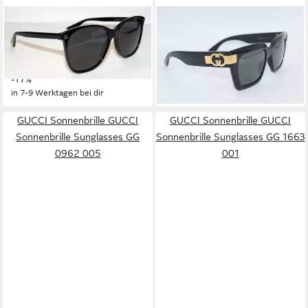
GUCCI
GUCCI
Sonnenbrille GUCCI
Sonnenbrille GUCCI
Sonnenbrille Sunglasses GG
Sonnenbrille Sunglasses GG
289,95 €
389,95 €
0024 001
1689 001
UVP
349,95 €
UVP
499,95 €
-17%
-22%
in 7-9 Werktagen bei dir
in 7-9 Werktagen bei dir
GUCCI Sonnenbrille GUCCI
GUCCI Sonnenbrille GUCCI
Sonnenbrille Sunglasses GG
Sonnenbrille Sunglasses GG 1663
0962 005
001