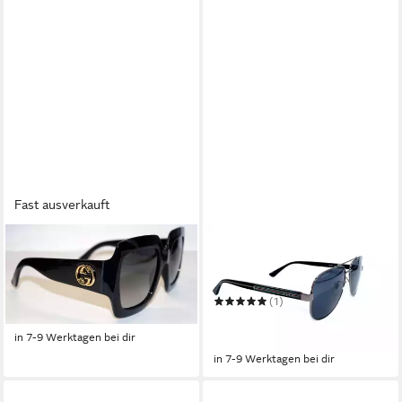
Fast ausverkauft
GUCCI
GUCCI
Sonnenbrille GUCCI
Sonnenbrille GUCCI
Sonnenbrille Sunglasses GG
Sonnenbrille Sunglasses GG
299,95 €
0053 001
0528 007 Polarized
UVP
369,95 €
(1)
349,95 €
-19%
UVP
399,95 €
in 7-9 Werktagen bei dir
-13%
in 7-9 Werktagen bei dir