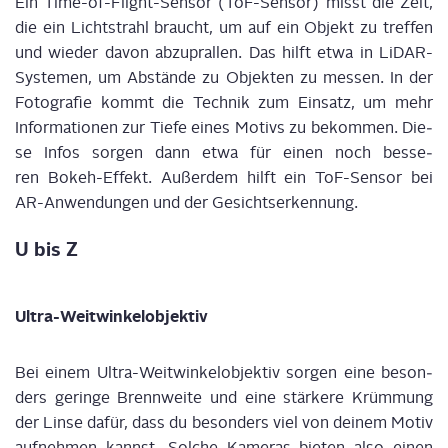
Ein Time-
of
-Flight-Sen­sor (
ToF
-Sen­sor) misst die Zeit,
die ein Licht­strahl braucht, um auf ein Objekt zu tref­fen
und wie­der davon abzu­pral­len. Das hilft etwa in
LiDAR
-
Sys­te­men, um Abstän­de zu Objek­ten zu mes­sen. In der
Foto­gra­fie kommt die Tech­nik zum Ein­satz, um mehr
Infor­ma­tio­nen zur Tie­fe eines Motivs zu bekom­men. Die­
se Infos sor­gen dann etwa für einen noch bes­se­
ren
Bokeh
-Effekt. Außer­dem hilft ein
ToF
-Sen­sor bei
AR-Anwen­dun­gen und der Gesichts­er­ken­nung.
U bis Z
Ultra-Weit­win­kel­ob­jek­tiv
Bei einem Ultra-Weit­win­kel­ob­jek­tiv sor­gen eine beson­
ders gerin­ge Brenn­wei­te und eine stär­ke­re Krüm­mung
der Lin­se dafür, dass du beson­ders viel von dei­nem Motiv
auf­neh­men kannst. Sol­che Kame­ras bie­ten also einen