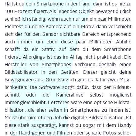
Hältst du dein Smart­phone in der Hand, dann ist es nie zu
100 Pro­zent fixiert. Als leben­des Objekt bewegst du dich
schließ­lich stän­dig, wenn auch nur um ein paar Mil­li­me­ter.
Rich­test du dei­ne Kame­ra auf ein Motiv, dann ver­schiebt
sich der für den Sen­sor sicht­ba­re Bereich ent­spre­chend
auch immer um eben die­se paar Mil­li­me­ter. Abhil­fe
schafft da ein Sta­tiv, auf dem du dein Smart­phone
fixierst. Aller­dings ist das im All­tag nicht prak­ti­ka­bel. Die
Her­stel­ler von Smart­phones ver­bau­en des­halb einen
Bild­sta­bi­li­sa­tor in den Gerä­ten. Die­ser gleicht dei­ne
Bewe­gun­gen aus. Grund­sätz­lich gibt es dafür zwei Mög­
lich­kei­ten:
D
ie Soft­ware
sorgt
dafür, dass der Bild­aus­
schnitt
oder die Kame­ra­lin­se selbst
mög­lichst
immer
gleich
bleibt
. Letz­te­res wäre eine opti­sche Bild­sta­
bi­li­sa­ti­on, die eher sel­ten in Smart­phones zu fin­den ist.
Meist über­nimmt den Job
die
digi­ta­le Bild­sta­bi­li­sa­ti­on. Ist
die­se stark aus­ge­prägt, kannst du sogar mit dem Han­dy
in der Hand gehen und Fil­men oder schar­fe Fotos schie­