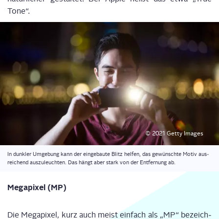
Tone“.
© 2021 Get­ty Images
In dunk­ler Umge­bung kann der ein­ge­bau­te Blitz hel­fen, das gewünsch­te Motiv aus­
rei­chend aus­zu­leuch­ten. Das hängt aber stark von der Ent­fer­nung ab.
Mega­pi­xel (MP)
Die Mega­pi­xel, kurz auch meist ein­fach als „MP“ bezeich­