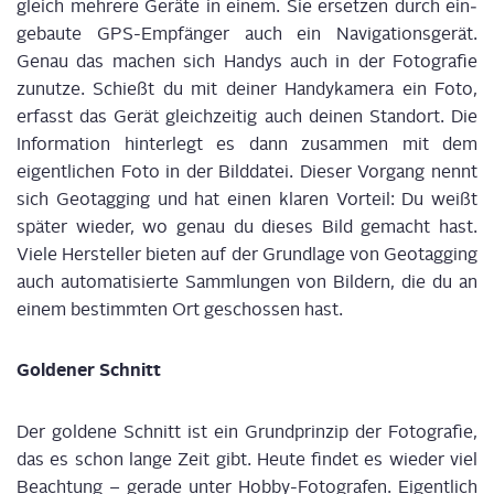
gleich meh­re­re Gerä­te in einem. Sie erset­zen durch ein­
ge­bau­te GPS-Emp­fän­ger auch ein Navi­ga­ti­ons­ge­rät.
Genau das machen sich Han­dys auch in der Foto­gra­fie
zunut­ze. Schießt du mit dei­ner Han­dy­ka­me­ra ein Foto,
erfasst das Gerät gleich­zei­tig auch dei­nen Stand­ort. Die
Infor­ma­ti­on hin­ter­legt es dann zusam­men mit dem
eigent­li­chen Foto in der Bild­da­tei. Die­ser Vor­gang nennt
sich Geotag­ging und hat einen kla­ren Vor­teil: Du weißt
spä­ter wie­der, wo genau du die­ses Bild gemacht hast.
Vie­le Her­stel­ler bie­ten auf der Grund­la­ge von Geotag­ging
auch auto­ma­ti­sier­te Samm­lun­gen von Bil­dern, die du an
einem bestimm­ten Ort geschos­sen hast.
Gol­de­ner Schnitt
Der gol­de­ne Schnitt ist ein Grund­prin­zip der Foto­gra­fie,
das es schon lan­ge Zeit gibt. Heu­te fin­det es wie­der viel
Beach­tung – gera­de unter Hob­by-Foto­gra­fen. Eigent­lich