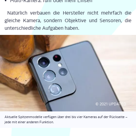
Mul­ti-Kame­ra: fünf oder mehr Lin­sen
Natür­lich ver­bau­en die Her­stel­ler nicht mehr­fach die
glei­che Kame­ra, son­dern Objek­ti­ve und Sen­so­ren, die
unter­schied­li­che Auf­ga­ben haben.
© 2021 UPDATED
Aktu­el­le Spit­zen­mo­del­le ver­fü­gen über drei bis vier Kame­ras auf der Rück­sei­te –
jede mit einer ande­ren Funktion.