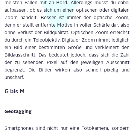
meis­ten Fäl­len mit an Bord. Aller­dings musst du dabei
auf­pas­sen, ob es sich
um einen opti­schen oder digi­ta­len
Zoom
han­delt. Bes­ser ist immer
der opti­sche Zoom
,
denn er stellt ent­fern­te Moti­ve in vol­ler Schär­fe dar, also
ohne Ver­lust der Bild­qua­li­tät. Opti­schen Zoom erreichst
du durch ein Tele­ob­jek­tiv.
Digi­ta­ler Zoom
nimmt ledig­lich
ein Bild einer bestimm­ten Grö­ße und ver­klei­nert den
Bild­aus­schnitt. Das bedeu­tet jedoch, dass sich die Zahl
der zu sehen­den Pixel auf den jewei­li­gen Aus­schnitt
begrenzt. Die Bil­der wir­ken also schnell
pixelig
und
unscharf.
G bis M
Geotag­ging
Smart­phones sind nicht nur eine Foto­ka­me­ra, son­dern