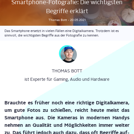
Smart­phone-Foto­gra­fie: Die wich­tigs­ten
Begrif­fe erklärt
Thomas
Bott
-
20.05.2021
Das Smartphone ersetzt in vielen Fällen eine Digitalkamera. Trotzdem ist es
sinnvoll, die wichtigsten Begriffe aus der Fotografie zu kennen.
THOMAS BOTT
ist Experte für Gaming, Audio und Hardware
Braucht
e
es frü­her noch eine rich­ti­ge Digi­tal­ka­me­ra,
um gute Fotos zu schie­ßen, reicht heu­te meist das
Smart­phone aus. Die Kame­ras in moder­nen Han­dys
neh­men an Qua­li­tät und Mög­lich­kei­ten immer wei­ter
zu. Das führt jedoch auch dazu, dass oft Begrif­fe auf­