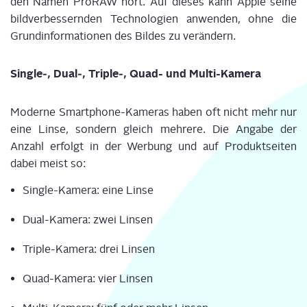
den Namen Pro­RAW hört. Auf die­ses kann Apple sei­ne
bild­ver­bes­sern­den Tech­no­lo­gien anwen­den, ohne die
Grund­in­for­ma­tio­nen des Bil­des zu ver­än­dern.
Single‑, Dual‑, Triple‑, Quad- und Multi-Kamera
Moder­ne Smart­phone-Kame­ras haben oft nicht mehr nur
eine Lin­se, son­dern gleich meh­re­re. Die Anga­be der
Anzahl erfolgt in der Wer­bung und auf Pro­dukt­sei­ten
dabei meist so:
Sin­gle-Kame­ra: eine Lin­se
Dual-Kame­ra: zwei Lin­sen
Tri­ple-Kame­ra: drei Lin­sen
Quad-Kame­ra: vier Lin­sen