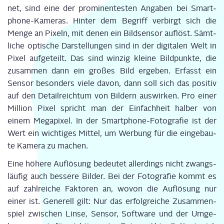
net, sind eine der pro­mi­nen­tes­ten Anga­ben bei Smart­
phone-Kame­ras. Hin­ter dem Begriff ver­birgt sich die
Men­ge an Pixeln, mit denen ein Bild­sen­sor auf­löst. Sämt­
li­che opti­sche Dar­stel­lun­gen sind in der digi­ta­len Welt in
Pixel auf­ge­teilt. Das sind win­zig klei­ne Bild­punk­te, die
zusam­men dann ein gro­ßes Bild erge­ben. Erfasst ein
Sen­sor beson­ders vie­le davon, dann soll sich das posi­tiv
auf den Detail­reich­tum von Bil­dern aus­wir­ken. Pro einer
Mil­li­on Pixel spricht man der Ein­fach­heit hal­ber von
einem Mega­pi­xel. In der Smart­phone-Foto­gra­fie ist der
Wert ein wich­ti­ges Mit­tel, um Wer­bung für die ein­ge­bau­
te Kame­ra zu machen.
Eine höhe­re Auf­lö­sung bedeu­tet aller­dings nicht zwangs­
läu­fig auch bes­se­re Bil­der. Bei der Foto­gra­fie kommt es
auf zahl­rei­che Fak­to­ren an, wovon die Auf­lö­sung nur
einer ist. Gene­rell gilt: Nur das erfolg­rei­che Zusam­men­
spiel zwi­schen Lin­se, Sen­sor, Soft­ware und der Umge­