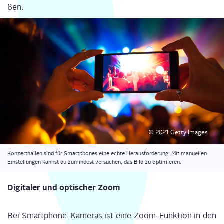
ßen.
© 2021 Get­ty Images
Kon­zert­hal­len sind für Smart­phones eine ech­te Her­aus­for­de­rung. Mit manu­el­len
Ein­stel­lun­gen kannst du zumin­dest ver­su­chen, das Bild zu optimieren.
Digi­ta­ler und opti­scher Zoom
Bei Smart­phone-Kame­ras ist eine Zoom-Funk­ti­on in den