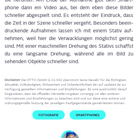
phone dann ein Video aus, bei dem eben die­se Bil­der
schnel­ler abge­spielt sind. Es ent­steht der Ein­druck, dass
die Zeit in der Sze­ne schnel­ler ver­geht. Beson­ders beein­
dru­cken­de Auf­nah­men las­sen ich mit einem Sta­tiv auf­
neh­men, weil hier die Ver­wack­lun­gen mög­lichst gering
sind. Mit einer maschi­nel­len Dre­hung des Sta­tivs schaffst
du eine lang­sa­me Dre­hung, wäh­rend alle im Bild
zu
sehen­den Objek­te
schnel­ler sind.
Disclaimer
Die OTTO (GmbH & Co KG) übernimmt keine Gewähr für die Richtigkeit,
Aktualität, Vollständigkeit, Wirksamkeit und Unbedenklichkeit der auf updated.de zur
Verfügung gestellten Informationen und Empfehlungen. Es wird ausdrücklich darauf
hingewiesen, dass die offiziellen Herstellervorgaben vorrangig vor allen anderen
Informationen und Empfehlungen zu beachten sind und nur diese eine sichere und
ordnungsgemäße Nutzung der jeweiligen Kaufgegenstände gewährleisten können.
FOTOGRAFIE
SMARTPHONES