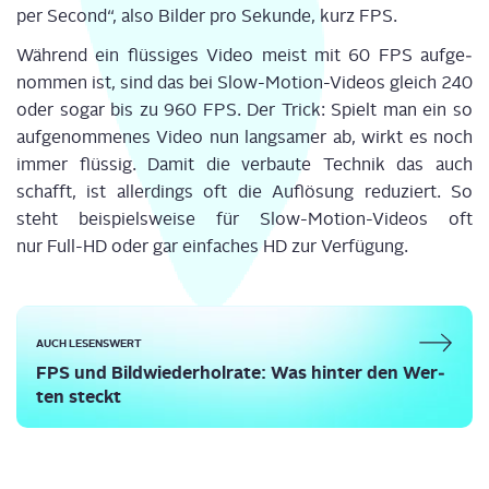
per Second“, also Bil­der pro Sekun­de, kurz FPS.
Wäh­rend ein flüs­si­ges Video meist mit 60 FPS auf­ge­
nom­men ist, sind das bei Slow-Moti­on-Vide­os gleich 240
oder sogar bis zu 960 FPS. Der Trick: Spielt man ein so
auf­ge­nom­me­nes Video nun lang­sa­mer ab, wirkt es noch
immer flüs­sig. Damit die ver­bau­te Tech­nik das auch
schafft, ist aller­dings oft die Auf­lö­sung redu­ziert. So
steht bei­spiels­wei­se für Slow-Moti­on-Vide­os oft
nur Full-HD oder gar ein­fa­ches HD zur Ver­fü­gung.
AUCH LESENSWERT
FPS und Bild­wie­der­hol­ra­te: Was hin­ter den Wer­
ten steckt