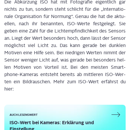
Die Abkür­zung ISO hat mit Foto­gra­fie eigent­lich gar
nichts zu tun, son­dern steht schlicht für die
„
Inter­na­tio­
na­le Orga­ni­sa­ti­on für Nor­mung
“
. Genau die hat die aktu­
el­len, nach ihr benann­ten, ISO-Wer­te fest­ge­legt. Sie
geben eine Zahl für die Licht­emp­find­lich­keit
d
es Sen­sors
an. Liegt der Wert beson­ders hoch, dann lässt der Sen­sor
mög­lichst viel Licht zu. Das kann gera­de bei dunk­len
Moti­ven eine Hil­fe sein. Bei nied­ri­gen Wer­ten nimmt der
Sen­sor weni­ger Licht auf, was gera­de bei beson­ders hel­
len Moti­ven von Vor­teil ist. Bei den meis­ten
Smart­
phone-Kame­ras ent­steht bereits ab mitt­le­ren ISO-Wer­
ten ein Bild­rau­schen. Mehr zum ISO-Wert erfährst du
hier:
AUCH LESENSWERT
ISO-Wert bei Kame­ras: Erklä­rung und
Einstellung