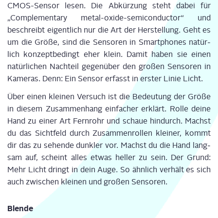
CMOS-Sen­sor lesen. Die Abkür­zung steht dabei für
„Com­ple­men­ta­ry metal-oxi­de-semi­con­duc­tor“ und
beschreibt eigent­lich nur die Art der Her­stel­lung. Geht es
um die Grö­ße, sind die Sen­so­ren in Smart­phones natür­
lich kon­zept­be­dingt eher klein. Damit haben sie einen
natür­li­chen Nach­teil gegen­über den gro­ßen Sen­so­ren in
Kame­ras. Denn: Ein Sen­sor erfasst in ers­ter Linie Licht.
Über einen klei­nen Ver­such ist die Bedeu­tung der Grö­ße
in die­sem Zusam­men­hang ein­fa­cher erklärt. Rol­le dei­ne
Hand zu einer Art Fern­rohr und schaue hin­durch. Machst
du das Sicht­feld durch Zusam­men­rol­len klei­ner, kommt
dir das zu sehen­de dunk­ler vor. Machst du die Hand lang­
sam auf, scheint alles etwas hel­ler zu sein. Der Grund:
Mehr Licht dringt in dein Auge. So ähn­lich ver­hält es sich
auch zwi­schen klei­nen und gro­ßen Sen­so­ren.
Blen­de