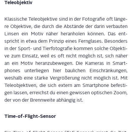
Tele­ob­jek­tiv
Klas­si­sche Tele­ob­jek­ti­ve sind in der Foto­gra­fie oft län­ge­
re Objek­ti­ve, die durch die Abstän­de der dar­in ver­bau­ten
Lin­sen ein Motiv näher her­an
holen
kön­nen. Das ent­
spricht in etwa dem Prin­zip eines Fern­gla­ses. Beson­ders
in der Sport- und Tier­fo­to­gra­fie kom­men sol­che Objek­ti­
ve zum Ein­satz, weil es oft nicht mög­lich ist, sich näher
an ein Motiv her­an­zu­be­we­gen. Die Kame­ras in Smart­
phones unter­lie­gen hier bau­li­chen Ein­schrän­kun­gen,
wes­halb eine star­ke Ver­grö­ße­rung nicht mög­lich ist. Mit
Tele­ob­jek­ti­ven
, die sich
extern am
Smart­phone
befes­ti­
gen
las­sen,
erreichst du
ein
en
gewis­se
n
opti­sche
n
Zoom
,
der von der Brenn­wei­te abhän­gig ist.
Time-of-Flight-Sen­sor