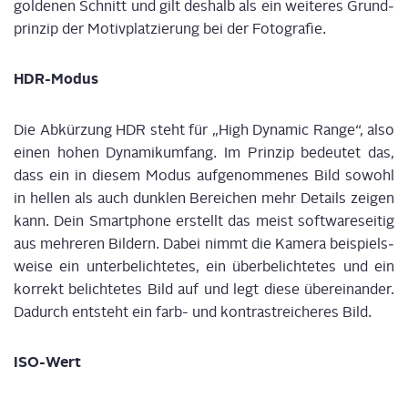
gol­de­nen Schnitt und gilt des­halb als ein wei­te­res Grund­
prin­zip der Motiv­plat­zie­rung bei der Foto­gra­fie.
HDR-Modus
Die Abkür­zung HDR steht für „High Dyna­mi
c
Ran­ge“, also
eine
n
hohe
n
Dyna­mik­um­fang. Im Prin­zip bedeu­tet das,
dass ein in die­sem Modus auf­ge­nom­me­nes Bild sowohl
in hel­len als auch dunk­len Berei­chen mehr Details zei­gen
kann. Dein Smart­phone erstellt das meist soft­ware­sei­tig
aus meh­re­ren Bil­dern. Dabei nimmt die Kame­ra bei­spiels­
wei­se ein unter­be­lich­te­tes, ein über­be­lich­te­tes und ein
kor­rekt belich­te­tes Bild auf und legt die­se über­ein­an­der.
Dadurch ent­steht ein
f
arb- und
k
ontrast­rei­che­res Bild.
ISO-Wert