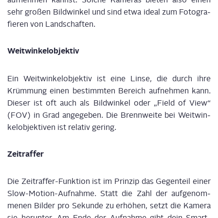
sehr gro­ßen Bild­win­kel und sind etwa ide­al zum Foto­gra­
fie­ren von Land­schaf­ten.
Weit­win­kel­ob­jek­tiv
Ein Weit­win­kel­ob­jek­tiv ist eine Lin­se, die durch ihre
Krüm­mung einen bestimm­ten Bereich auf­neh­men kann.
Die­ser ist oft auch als Bild­win­kel oder „Field
of
View“
(FOV) in Grad ange­ge­ben. Die Brenn­wei­te bei Weit­win­
kel­ob­jek­ti­ven ist rela­tiv gering.
Zeit­raf­fer
Die Zeit­raf­fer-Funk­ti­on ist im Prin­zip das Gegen­teil einer
Slow-Moti­on-Auf­nah­me. Statt die Zahl der auf­ge­nom­
me­nen Bil­der pro Sekun­de zu erhö­hen, setzt die Kame­ra
sie her­un­ter. Am Ende der Auf­nah­me gibt dein Smart­