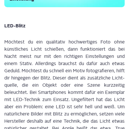
LED-Blitz
Möch­test du ein qua­li­ta­tiv hoch­wer­ti­ges Foto ohne
künst­li­ches Licht schie­ßen, dann funk­tio­niert das bei
Nacht meist nur mit den rich­ti­gen Ein­stel­lun­gen und
einem Sta­tiv. Aller­dings brauchst du dafür auch etwas
Geduld. Möch­test du schnell ein Motiv foto­gra­fie­ren, hilft
dir hin­ge­gen der Blitz. Die­ser dient als zusätz­li­che Licht­
quel­le, die ein Objekt oder eine Sze­ne kurz­zei­tig
beleuch­tet. Bei Smart­phones kommt dafür ein Exem­plar
mit LED-Tech­nik zum Ein­satz. Unge­fil­tert hat das Licht
aber ein Pro­blem
:
eine LED ist sehr hell und weiß. Um
natür­li­che­re Bil­der mit Blitz zu ermög­li­chen, set­zen vie­le
Her­stel­ler des­halb auf eine Tech­nik, die das Licht etwas
natür­li­cher gestal­tet. Bei Apple heißt das etwa „True