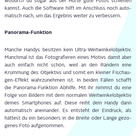
wodurch du sogar aus der Hüf­te gute Fotos schie­ßen
kannst. Auch die Soft­ware hilft im Anschluss noch auto­
ma­tisch nach, um das Ergeb­nis wei­ter zu ver­bes­sern.
Pan­ora­ma-Funk­ti­on
Man­che Han­dys besit­zen kein Ultra-Weit­win­kel­ob­jek­tiv.
Manch­mal ist das Foto­gra­fie­ren eines Motivs damit aber
auch ein­fach nicht schön, weil an den Rän­dern eine
Krüm­mung des Objek­tivs und somit ein klei­ner Fisch­au­
gen-Effekt wahr­zu­neh­men ist. In bei­den Fäl­len schafft
die Pan­ora­ma-Funk­ti­on Abhil­fe. Mit ihr nimmst du eine
Fol­ge von Bil­dern mit dem nor­ma­len Weit­win­kel­ob­jek­tiv
dei­nes Smart­phones auf. Die­se reiht dein Han­dy dann
auto­ma­tisch anein­an­der. Es ent­steht der Ein­druck, als
hät­test du ein beson­ders in die Brei­te oder Län­ge gezo­
ge­nes Foto auf­ge­nom­men.