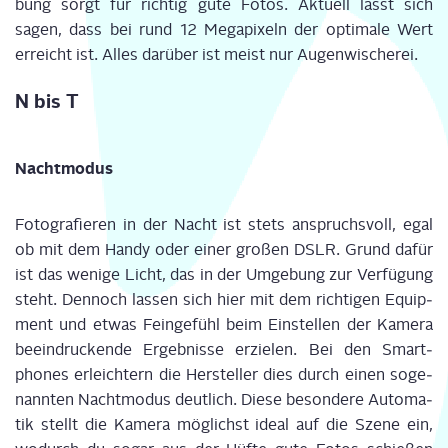
bung sorgt für rich­tig gute Fotos. Aktu­ell lässt sich
sagen, dass bei rund 12 Mega­pi­xeln der opti­ma­le Wert
erreicht ist. Alles dar­über ist meist nur Augen­wi­sche­rei.
N bis T
Nacht­mo­dus
Foto­gra­fie­ren in der Nacht ist stets anspruchs­voll, egal
ob mit dem Han­dy oder einer gro­ßen DSLR. Grund dafür
ist das weni­ge Licht, das in der Umge­bung zur Ver­fü­gung
steht. Den­noch las­sen sich hier mit dem rich­ti­gen Equip­
ment und etwas Fein­ge­fühl beim Ein­stel­len der Kame­ra
beein­dru­cken­de Ergeb­nis­se e
rzie­len
. Bei den Smart­
phones erleich­tern die Her­stel­ler dies durch einen soge­
nann­ten Nacht­mo­dus deut­lich. Die­se beson­de­re Auto­ma­
tik stellt die Kame­ra mög­lichst ide­al auf die Sze­ne ein,