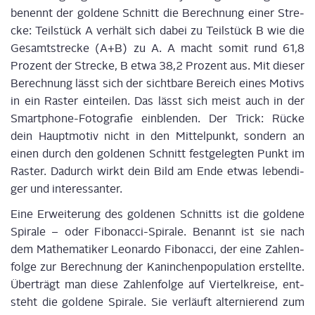
benennt der gol­de­ne Schnitt die Berech­nung einer Stre­
cke: Teil­stück A ver­hält sich dabei zu Teil­stück B wie die
Gesamt­stre­cke (A+B) zu A. A macht somit rund 61,8
Pro­zent der Stre­cke, B etwa 38,2 Pro­zent aus. Mit die­ser
Berech­nung lässt sich der sicht­ba­re Bereich eines Motivs
in ein Ras­ter ein­tei­len. Das lässt sich meist auch in der
Smart­phone-Foto­gra­fie ein­blen­den. Der Trick: Rücke
dein Haupt­mo­tiv nicht in den Mit­tel­punkt, son­dern an
einen durch den gol­de­nen Schnitt fest­ge­leg­ten Punkt im
Ras­ter. Dadurch wirkt dein Bild am Ende etwas leben­di­
ger und inter­es­san­ter.
Eine Erwei­te­rung des gol­de­nen Schnitts ist die gol­de­ne
Spi­ra­le – oder Fibo­nac­ci-Spi­ra­le. Benannt ist sie nach
dem Mathe­ma­ti­ker Leo­nar­do Fibo­nac­ci, der eine Zah­len­
fol­ge zur Berech­nung der Kanin­chen­po­pu­la­ti­on erstell­te.
Über­trägt man die­se Zah­len­fol­ge auf Vier­tel­krei­se, ent­
steht die gol­de­ne Spi­ra­le. Sie ver­läuft alter­nie­rend zum