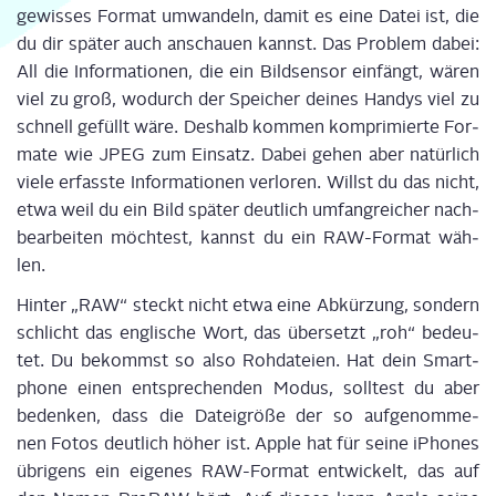
gewis­ses For­mat umwan­deln, damit es eine Datei ist, die
du dir spä­ter auch anschau­en kannst. Das Pro­blem dabei:
All die Infor­ma­tio­nen, die ein Bild­sen­sor ein­fängt, wären
viel zu groß, wodurch der Spei­cher dei­nes Han­dys viel zu
schnell gefüllt wäre. Des­halb kom­men kom­pri­mier­te For­
ma­te wie JPEG zum Ein­satz. Dabei gehen aber natür­lich
vie­le erfass­te Infor­ma­tio­nen ver­lo­ren. Willst du das nicht,
etwa weil du ein Bild spä­ter deut­lich umfang­rei­cher nach­
be­ar­bei­ten möch­test, kannst du ein RAW-For­mat wäh­
len.
Hin­ter „RAW“ steckt nicht etwa eine Abkür­zung, son­dern
schlicht das eng­li­sche Wort, das über­setzt „roh“ bedeu­
tet. Du bekommst so also Roh­da­tei­en. Hat dein Smart­
phone einen ent­spre­chen­den Modus, soll­test du aber
beden­ken, dass die Datei­grö­ße der so auf­ge­nom­me­
nen Fotos deut­lich höher ist. Apple hat für sei­ne iPho­nes
übri­gens ein eige­nes RAW-For­mat ent­wi­ckelt, das auf