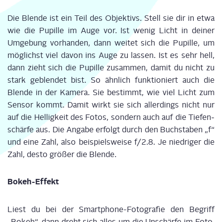
Die Blen­de ist ein Teil des Objek­tivs. Stell sie dir in etwa
wie die Pupil­le im Auge vor. Ist wenig Licht in dei­ner
Umge­bung vor­han­den, dann wei­tet sich die Pupil­le, um
mög­lichst viel davon ins Auge zu las­sen. Ist es sehr hell,
dann zieht sich die Pupil­le zusam­men, damit du nicht zu
stark geblen­det bist. So ähn­lich funk­tio­niert auch die
Blen­de in der Kame­ra. Sie bestimmt, wie viel Licht zum
Sen­sor kommt. Damit wirkt sie sich aller­dings nicht nur
auf die Hel­lig­keit des Fotos, son­dern auch auf die Tie­fen­
schär­fe aus. Die Anga­be erfolgt durch den Buch­sta­ben „f“
und eine Zahl, also bei­spiels­wei­se f/2.8. Je nied­ri­ger die
Zahl,
des­to grö­ßer die Blen­de
.
Bokeh-Effekt
Liest du bei der Smart­phone-Foto­gra­fie den Begriff
„
Bokeh
“, dann dreht sich alles um die Unschär­fe im Foto.