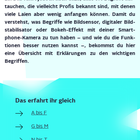
tau­chen, die viel­leicht Pro­fis bekannt sind, mit denen
vie­le
Lai­en
aber wenig anfan­gen kön­nen. Damit du
ver­stehst,
was Begrif­fe wie Bild­sen­sor, digi­ta­ler Bild­
sta­bi­li­sa­tor oder
Bokeh
-Effekt mit dei­ner
Smart­
phone-Kame­ra
zu tun ha
ben
–
und
wie du
die Funk­
tio­nen bes­ser nut­zen kannst
–
, bekommst du hier
eine Über­sicht mit Erklä­run­gen zu den wich­ti­gen
Begriffen.
Das erfahrt ihr gleich
A bis F
G bis M
N bis T