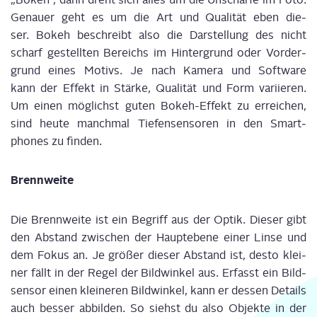
Genau­er geht es um die Art und Qua­li­tät eben die­
ser.
Bokeh
beschreibt also die Dar­stel­lung des nicht
scharf gestell­ten Bereichs im Hin­ter­grund oder Vor­der­
grund eines Motivs. Je nach Kame­ra und Soft­ware
kann
d
er Effekt in Stär­ke, Qua­li­tät und Form vari­ie­ren.
Um einen mög­lichst guten
Bokeh
-Effekt zu errei­chen,
sind heu­te manch­mal
Tie­fen­sen­so­ren
in den Smart­
phones zu fin­den.
Brenn­wei­te
Die Brenn­wei­te ist ein Begriff aus der Optik. Die­ser gibt
den Abstand zwi­schen der Haupt­ebe­ne einer Lin­se und
dem Fokus an. Je grö­ßer die­ser Abstand ist, des­to klei­
ner fällt in der Regel der Bild­win­kel aus. Erfasst ein Bild­
sen­sor einen klei­ne­ren Bild­win­kel, kann er des­sen Details
auch bes­ser abbil­den. So siehst du also Objek­te in der