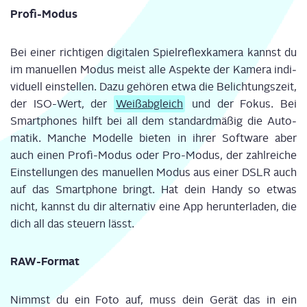
Pro­fi-Modus
Bei einer rich­ti­gen digi­ta­len Spiel­re­flex­ka­me­ra kannst du
im manu­el­len Modus meist alle Aspek­te der Kame­ra indi­
vi­du­ell ein­stel­len. Dazu
gehö­ren
etwa die Belich­tungs­zeit,
der ISO-Wert, der
Weiß­ab­gleic
h
und der Fokus. Bei
Smart­phones hilft bei all dem stan­dard­mä­ßig die Auto­
ma­tik. Man­che Model­le bie­ten in ihrer Soft­ware aber
auch einen Pro­fi-Modus oder Pro-Modus, der zahl­rei­che
Ein­stel­lun­gen des manu­el­len Modus aus einer DSLR auch
auf das Smart­phone bringt. Hat dein Han­dy so etwas
nicht, kannst du dir alter­na­tiv eine App her­un­ter­la­den, die
dich all das steu­ern lässt.
RAW-For­mat
Nimmst du ein Foto auf, muss dein Gerät das in ein