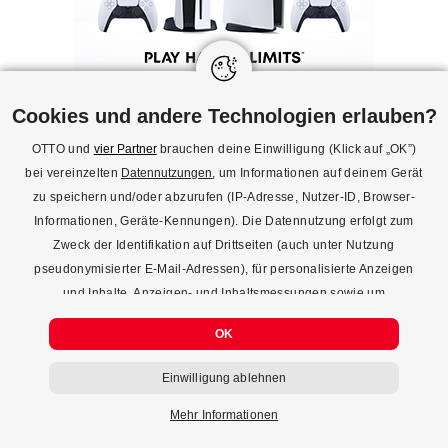
Cookies und andere Technologien erlauben?
ÄHNLICHE ARTIKEL
OTTO und
vier Partner
brauchen deine Einwilligung (Klick auf „OK”)
bei vereinzelten
Datennutzungen
, um Informationen auf deinem Gerät
zu speichern und/oder abzurufen (IP-Adresse, Nutzer-ID, Browser-
Glaskugel-
Spiegelungen
Wassertrop
Fotografie: So
fotografieren:
fotografier
Informationen, Geräte-Kennungen). Die Datennutzung erfolgt zum
machst du surreale
Darauf solltest du
für einmali
Zweck der Identifikation auf Drittseiten (auch unter Nutzung
Aufnahmen
achten
pseudonymisierter E-Mail-Adressen), für personalisierte Anzeigen
und Inhalte, Anzeigen- und Inhaltsmessungen sowie um
Erkenntnisse über Zielgruppen und Produktentwicklungen zu
OK
gewinnen. Mehr Infos zur Einwilligung (inkl. Widerrufsmöglichkeit)
und zu Einstellungsmöglichkeiten gibt’s jederzeit
hier
. Mit Klick auf
FOTOGRAFIEREN &
Einwilligung ablehnen
FOTOGRAFIEREN &
FOTOGRAF
den Button "Einwilligung ablehnen" kannst du deine Einwilligung
VIDEO
VIDEO
VID
jederzeit ablehnen.
Mehr Informationen