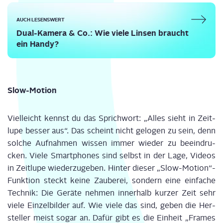
AUCH LESENSWERT
Dual-Kame­ra & Co.: Wie vie­le Lin­sen braucht
ein Handy?
Slow-Moti­on
Viel­leicht kennst du das Sprich­wort: „Alles sieht in Zeit­
lu­pe bes­ser aus“. Das scheint nicht gelo­gen zu sein, denn
sol­che Auf­nah­men wis­sen immer wie­der zu beein­dru­
cken. Vie­le Smart­phones sind selbst in der Lage, Vide­os
in Zeit­lu­pe wie­der­zu­ge­ben. Hin­ter die­ser „Slow-Motion“-
Funktion steckt kei­ne Zau­be­rei, son­dern eine ein­fa­che
Tech­nik: Die Gerä­te neh­men inner­halb kur­zer Zeit sehr
vie­le Ein­zel­bil­der auf. Wie vie­le das sind, geben die Her­
stel­ler meist sogar an. Dafür gibt es die Ein­heit „Frames