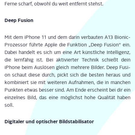
Fer­ne scharf, obwohl du weit ent­fernt stehst.
Deep Fusi­on
Mit dem iPho­ne 11 und dem dar­in ver­bau­ten A13
Bio­nic
-
Pro­zes­sor führ­te Apple die Funk­ti­on „
Deep
Fusi­on“ ein.
Dabei han­delt es sich um eine Art künst­li­che Intel­li­genz,
die lern­fä­hig ist. Bei akti­vier­ter Tech­nik schießt dein
iPho­ne beim Aus­lö­sen gleich meh­re­re Bil­der.
Deep
Fusi­
on schaut die­se durch, pickt sich die bes­ten her­aus und
kom­bi­niert sie mit wei­te­ren Auf­nah­men, die in man­chen
Punk­ten etwas bes­ser sind. Am Ende erscheint bei dir ein
ein­zel­nes Bild, das eine mög­lichst hohe Qua­li­tät haben
soll.
Digi­ta­ler und opti­scher Bildstabilisator