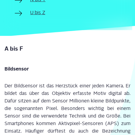
U bis Z
A bis F
Bild­sen­sor
Der Bild­sen­sor ist das Herz­stück einer jeden Kame­ra. Er
bil­det das über das Objek­tiv erfass­te Motiv digi­tal ab.
Dafür sit­zen auf dem Sen­sor Mil­lio­nen klei­ne Bild­punk­te,
die soge­nann­ten Pixel. Beson­ders wich­tig bei einem
Sen­sor sind die ver­wen­de­te Tech­nik und die Grö­ße. Bei
Smart­phones kom­men Aktiv­pi­xel-Sen­so­ren (APS) zum
Ein­satz. Häu­fi­ger dürf­test du auch die Bezeich­nung