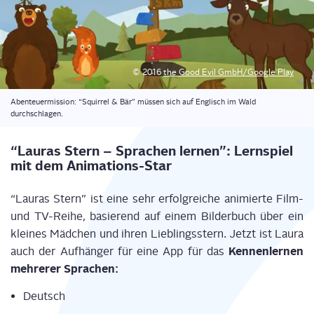
© 2016
the Good Evil GmbH/Google Play
Aben­teu­er­mis­si­on: “Squir­rel & Bär” müs­sen sich auf Eng­lisch im Wald
durchschlagen.
“Lau­ras Stern – Spra­chen ler­nen”: Lern­spiel
mit dem Animations-Star
“Lau­ras Stern” ist eine sehr erfolg­rei­che ani­mier­te Film-
und TV-Rei­he, basie­rend auf einem Bil­der­buch über ein
klei­nes Mäd­chen und ihren Lieb­lings­stern. Jetzt ist Lau­ra
Ken­nen­ler­nen
auch der Auf­hän­ger für eine App für das
meh­re­rer Sprachen:
Deutsch