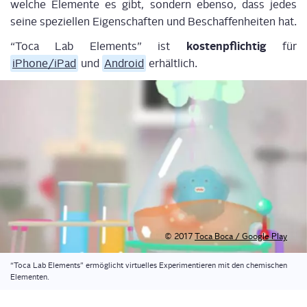
wel­che Ele­men­te es gibt, son­dern eben­so, dass jedes
sei­ne spe­zi­el­len Eigen­schaf­ten und Beschaf­fen­hei­ten hat.
kos­ten­pflich­tig
“Toca Lab Ele­ments” ist
für
iPhone/iPad
und
Android
erhältlich.
© 2017
Toca Boca / Goog­le Play
“Toca Lab Ele­ments” ermög­licht vir­tu­el­les Expe­ri­men­tie­ren mit den che­mi­schen
Elementen.