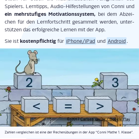
Spie­lers. Lern­tipps, Audio-Hil­fe­stel­lun­gen von Con­ni und
ein mehr­stu­fi­ges Moti­va­ti­ons­sys­tem,
bei dem Abzei­
chen für den Lern­fort­schritt gesam­melt wer­den, unter­
stüt­zen das erfolg­rei­che Ler­nen mit der App.
kos­ten­pflich­tig
Sie ist
für
iPhone/iPad
und
Android
.
© 2017
Carlsen Ver­lag / Goog­le Play
Zah­len ver­glei­chen ist eine der Rechen­übun­gen in der App “Con­ni Mathe 1. Klasse”.