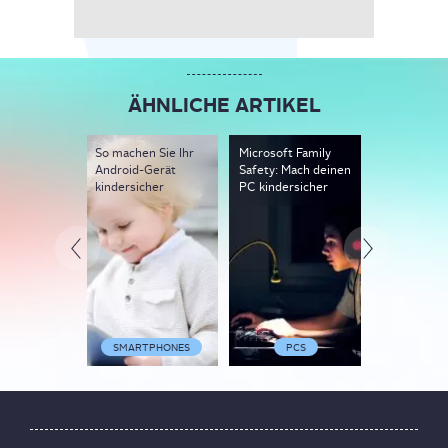
ÄHNLICHE ARTIKEL
So machen Sie Ihr
Microsoft Family
10 Apps für
Android-Gerät
Safety: Mach deinen
Gute und
kindersicher
PC kindersicher
kostenlose
Anwendun
SMARTPHONES
PCS
APP