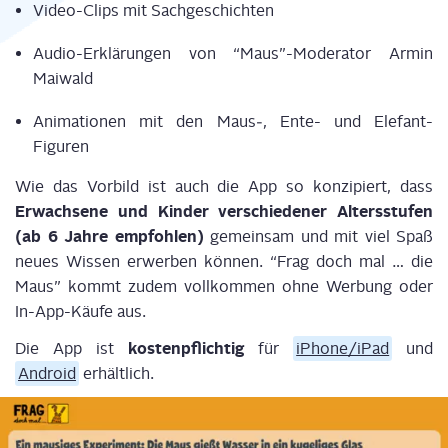
Video-Clips mit Sachgeschichten
Audio-Erklä­run­gen von “Maus”-Moderator Armin
Maiwald
Ani­ma­tio­nen mit den Maus‑, Ente- und Elefant-
Figuren
Wie das Vor­bild ist auch die App so kon­zi­piert, dass
Erwach­se­ne und Kin­der ver­schie­de­ner Alters­stu­fen
(ab 6 Jah­re emp­foh­len)
gemein­sam und mit viel Spaß
neu­es Wis­sen erwer­ben kön­nen. “Frag doch mal … die
Maus” kommt zudem voll­kom­men ohne Wer­bung oder
In-App-Käu­fe aus.
kos­ten­pflich­tig
Die App ist
für
iPhone/iPad
und
Android
erhältlich.