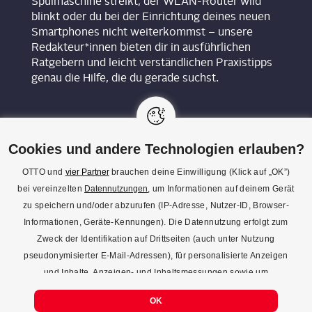
Spülmaschine streikt, der WLAN-Router wild
blinkt oder du bei der Einrichtung deines neuen
Smartphones nicht weiterkommst – unsere
Redakteur*innen bieten dir in ausführlichen
Ratgebern und leicht verständlichen Praxistipps
genau die Hilfe, die du gerade suchst.
Cookies und andere Technologien erlauben?
OTTO und
vier Partner
brauchen deine Einwilligung (Klick auf „OK”)
bei vereinzelten
Datennutzungen
, um Informationen auf deinem Gerät
KON­TAKT
zu speichern und/oder abzurufen (IP-Adresse, Nutzer-ID, Browser-
Informationen, Geräte-Kennungen). Die Datennutzung erfolgt zum
REDAK­TI­ON
Zweck der Identifikation auf Drittseiten (auch unter Nutzung
IMPRES­SUM
pseudonymisierter E-Mail-Adressen), für personalisierte Anzeigen
und Inhalte, Anzeigen- und Inhaltsmessungen sowie um
DATENSCHUTZ
Erkenntnisse über Zielgruppen und Produktentwicklungen zu
COOKIE-EINSTELLUNGEN
OK
gewinnen. Mehr Infos zur Einwilligung (inkl. Widerrufsmöglichkeit)