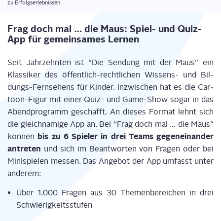
zu Erfolgserlebnissen.
Frag doch mal … die Maus: Spiel- und Quiz-
App für gemein­sa­mes Lernen
Seit Jahr­zehn­ten ist “Die Sen­dung mit der Maus” ein
Klas­si­ker des öffent­lich-recht­li­chen Wis­sens- und Bil­
dungs-Fern­se­hens für Kin­der. Inzwi­schen hat es die Car­
toon-Figur mit einer Quiz- und Game-Show sogar in das
Abend­pro­gramm geschafft. An die­ses For­mat lehnt sich
die gleich­na­mi­ge App an. Bei “Frag doch mal … die Maus”
bis zu 6 Spie­ler in drei Teams gegen­ein­an­der
kön­nen
antre­ten
und sich im Beant­wor­ten von Fra­gen oder bei
Mini­spie­len mes­sen. Das Ange­bot der App umfasst unter
anderem:
Über 1.000 Fra­gen aus 30 The­men­be­rei­chen in drei
Schwierigkeitsstufen