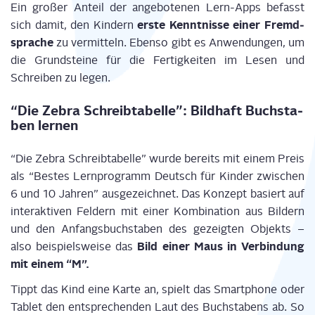
Ein gro­ßer Anteil der ange­bo­te­nen Lern-Apps befasst
ers­te Kennt­nis­se einer Fremd­
sich damit, den Kin­dern
spra­che
zu ver­mit­teln. Eben­so gibt es Anwen­dun­gen, um
die Grund­stei­ne für die Fer­tig­kei­ten im Lesen und
Schrei­ben zu legen.
“Die Zebra Schreib­ta­bel­le”: Bild­haft Buch­sta­
ben lernen
“Die Zebra Schreib­ta­bel­le” wur­de bereits mit einem Preis
als “Bes­tes Lern­pro­gramm Deutsch für Kin­der zwi­schen
6 und 10 Jah­ren” aus­ge­zeich­net. Das Kon­zept basiert auf
inter­ak­ti­ven Fel­dern mit einer Kom­bi­na­ti­on aus Bil­dern
und den Anfangs­buch­sta­ben des gezeig­ten Objekts –
Bild einer Maus in Ver­bin­dung
also bei­spiels­wei­se das
mit einem “M”.
Tippt das Kind eine Kar­te an, spielt das Smart­phone oder
Tablet den ent­spre­chen­den Laut des Buch­sta­bens ab. So