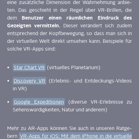
eine zusätz­li­che Dimen­si­on der Wahr­neh­mung anbie­
ten. Das geschieht in der Regel über VR-Bril­len, die
Benut­zer einen räum­li­chen Ein­druck des
dem
Gezeig­ten ver­mit­teln.
Die­ser ver­än­dert sich zudem
ent­spre­chend der Kopf­be­we­gung, so dass man sich in
der vir­tu­el­len Welt direkt umse­hen kann. Bei­spie­le für
sol­che VR-Apps sind:
Star Chart VR
(vir­tu­el­les Planetarium)
Dis­co­very VR
(Erleb­nis- und Ent­de­ckungs-Vide­os
in VR)
Goog­le Expe­di­tio­nen
(diver­se VR-Erleb­nis­se zu
Sehens­wür­dig­kei­ten, Natur und anderem)
Mehr zu AR-Apps kön­nen Sie auch in unse­ren Rat­ge­
bern
VR-Apps für iOS: Mit dem iPho­ne in die vir­tu­el­le