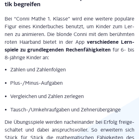
tik begreifen
Bei “Con­ni Mathe 1. Klas­se” wird eine wei­te­re popu­lä­re
Figur eines Kin­der­bu­ches benutzt, um Kin­der zum Ler­
nen zu ani­mie­ren. Die blon­de Con­ni mit dem berühm­ten
ver­schie­de­ne Lern­
roten Haar­band bie­tet in der App
spie­le zu grund­le­gen­den Rechen­fä­hig­kei­ten
für 6- bis
8‑jährige Kin­der an:
Zäh­len und Zahlenfolgen
Plus-/Mi­nus-Auf­ga­ben
Ver­glei­chen und Zah­len zerlegen
Tausch-/Um­kehr­auf­ga­ben und Zehnerübergänge
Die Übungs­spie­le wer­den nach­ein­an­der bei Erfolg frei­ge­
schal­tet und dabei anspruchs­vol­ler. So erwei­tern sich
Stück für Stück die mathe­ma­ti­schen Fähig­kei­ten des