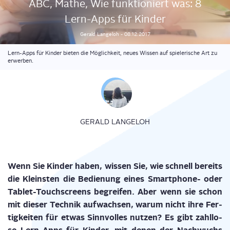
ABC, Mathe, Wie funk­tio­niert was: 8
Lern-Apps für Kinder
Gerald
Langeloh
-
08.12.2017
Lern-Apps für Kinder bieten die Möglichkeit, neues Wissen auf spielerische Art zu
erwerben.
GERALD LANGELOH
Wenn Sie Kin­der haben, wis­sen Sie, wie schnell bereits
die Kleins­ten die Bedie­nung eines Smart­phone- oder
Tablet-Touch­screens begrei­fen. Aber wenn sie schon
mit die­ser Tech­nik auf­wach­sen, war­um nicht ihre Fer­
tig­kei­ten für etwas Sinn­vol­les nut­zen? Es gibt zahl­lo­