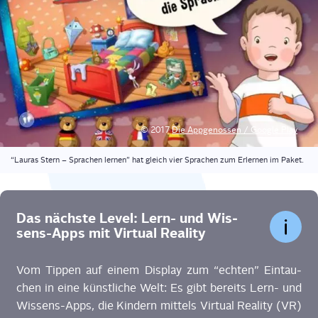
© 2017
Die App­ge­nos­sen / Goog­le Play
“Lau­ras Stern – Spra­chen ler­nen” hat gleich vier Spra­chen zum Erler­nen im Paket.
Das nächs­te Level: Lern- und Wis­
sens-Apps mit Vir­tu­al Reality
Vom Tip­pen auf einem Dis­play zum “ech­ten” Ein­tau­
chen in eine künst­li­che Welt: Es gibt bereits Lern- und
Wis­sens-Apps, die Kin­dern mit­tels Vir­tu­al Rea­li­ty (VR)