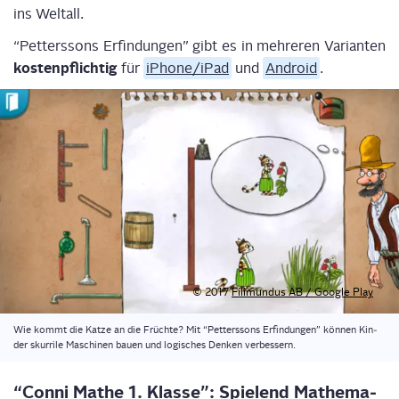
ins Weltall.
“Pet­ters­sons Erfin­dun­gen” gibt es in meh­re­ren Vari­an­ten
kos­ten­pflich­tig
für
iPhone/iPad
und
Android
.
© 2017
Fili­mun­dus AB / Goog­le Play
Wie kommt die Kat­ze an die Früch­te? Mit “Pet­ters­sons Erfin­dun­gen” kön­nen Kin­
der skur­ri­le Maschi­nen bau­en und logi­sches Den­ken verbessern.
“Con­ni Mathe 1. Klas­se”: Spie­lend Mathe­ma­