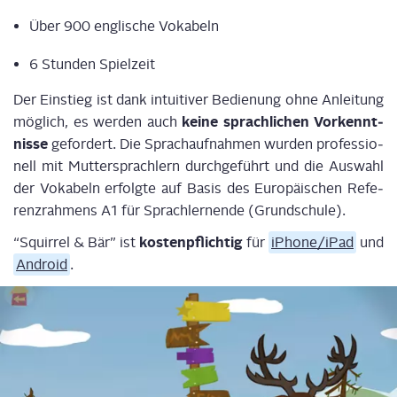
Über 900 eng­li­sche Vokabeln
6 Stun­den Spielzeit
Der Ein­stieg ist dank intui­ti­ver Bedie­nung ohne Anlei­tung
kei­ne sprach­li­chen Vor­kennt­
mög­lich, es wer­den auch
nis­se
gefor­dert. Die Sprach­auf­nah­men wur­den pro­fes­sio­
nell mit Mut­ter­sprach­lern durch­ge­führt und die Aus­wahl
der Voka­beln erfolg­te auf Basis des Euro­päi­schen Refe­
renz­rah­mens A1 für Sprach­ler­nen­de (Grund­schu­le).
kos­ten­pflich­tig
“Squir­rel & Bär” ist
für
iPhone/iPad
und
Android
.