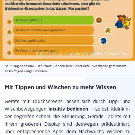
© 2017
Appli­ca­ti­on Sys­tems Hei­del­berg / Goog­le Play
Bei “Frag doch mal … die Maus” kön­nen sich Kin­der und Erwach­se­ne gemein­sam
an kniff­li­gen Fra­gen messen.
Mit Tip­pen und Wischen zu mehr Wissen
Gerä­te mit Touch­screens las­sen sich durch Tipp- und
intui­tiv bedie­nen
Wisch­be­we­gun­gen
– selbst Klein­kin­
der begrei­fen schnell die Steue­rung. Gera­de Tablets mit
ihrem grö­ße­ren Dis­play sind des­we­gen prä­de­sti­niert,
über ent­spre­chen­de Apps dem Nach­wuchs Wis­sen zu