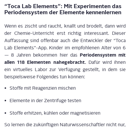
“Toca Lab Ele­ments”: Mit Expe­ri­men­ten das
Peri­oden­sys­tem der Ele­men­te kennenlernen
Wenn es zischt und raucht, knallt und bro­delt, dann wird
der Che­mie-Unter­richt erst rich­tig inter­es­sant. Die­ser
Auf­fas­sung sind offen­bar auch die Ent­wick­ler der “Toca
Lab Elements”-App. Kin­der im emp­foh­le­nen Alter von 6
Peri­oden­sys­tem mit
— 8 Jah­ren bekom­men hier das
allen 118 Ele­men­ten nahe­ge­bracht.
Dafür wird ihnen
ein vir­tu­el­les Labor zur Ver­fü­gung gestellt, in dem sie
bei­spiels­wei­se Fol­gen­des tun können:
Stof­fe mit Reagen­zi­en mischen
Ele­men­te in der Zen­tri­fu­ge testen
Stof­fe erhit­zen, küh­len oder magnetisieren
So ler­nen die zukünf­ti­gen Natur­wis­sen­schaft­ler nicht nur,