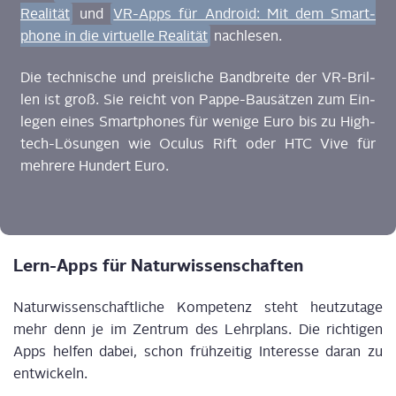
Rea­li­tät
und
VR-Apps für Android: Mit dem Smart­
phone in die vir­tu­el­le Rea­li­tät
nachlesen.
Die tech­ni­sche und preis­li­che Band­brei­te der VR-Bril­
len ist groß. Sie reicht von Pap­pe-Bau­sät­zen zum Ein­
le­gen eines Smart­phones für weni­ge Euro bis zu High­
tech-Lösun­gen wie Ocu­lus Rift oder HTC Vive für
meh­re­re Hun­dert Euro.
Lern-Apps für Naturwissenschaften
Natur­wis­sen­schaft­li­che Kom­pe­tenz steht heut­zu­ta­ge
mehr denn je im Zen­trum des Lehr­plans. Die rich­ti­gen
Apps hel­fen dabei, schon früh­zei­tig Inter­es­se dar­an zu
entwickeln.