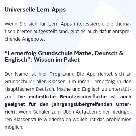
Uni­ver­sel­le Lern-Apps
Wenn Sie sich für Lern-Apps inter­es­sie­ren, die the­ma­
tisch brei­ter auf­ge­stellt sind, gibt es auch dafür ent­spre­
chen­de Angebote.
“Lern­erfolg Grund­schu­le Mathe, Deutsch &
Eng­lisch”: Wis­sen im Paket
Der Name ist hier Pro­gramm: Die App rich­tet sich an
Grund­schü­ler aller Klas­sen, um ihren Lern­erfolg in den
Haupt­fä­chern Deutsch, Mathe und Eng­lisch zu unter­stüt­
ein­heit­li­che Benut­zer­ober­flä­che ist auch
zen. Die
geeig­net für den jahr­gangs­über­grei­fen­den Unter­
richt:
Wenn Schü­ler zum Üben Auf­ga­ben einer nied­ri­ge­
ren Klas­sen­stu­fe wie­der­ho­len wol­len, ist das pro­blem­los
möglich.