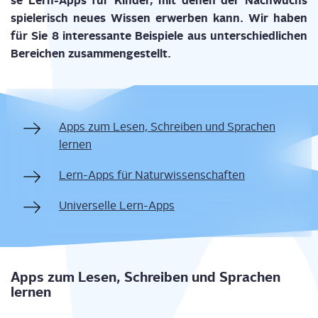
se Lern-Apps für Kin­der, mit denen der Nach­wuchs
spie­le­risch neu­es Wis­sen erwer­ben kann. Wir haben
für Sie 8 inter­es­san­te Bei­spie­le aus unter­schied­li­chen
Berei­chen zusammengestellt.
Apps zum Lesen, Schrei­ben und Spra­chen
lernen
Lern-Apps für Naturwissenschaften
Uni­ver­sel­le Lern-Apps
Apps zum Lesen, Schrei­ben und Spra­chen
lernen