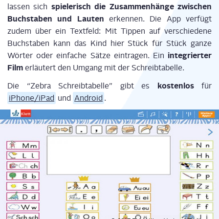
spie­le­risch die Zusam­men­hän­ge zwi­schen
las­sen sich
Buch­sta­ben und Lau­ten
erken­nen. Die App ver­fügt
zudem über ein Text­feld: Mit Tip­pen auf ver­schie­de­ne
Buch­sta­ben kann das Kind hier Stück für Stück gan­ze
inte­grier­ter
Wör­ter oder ein­fa­che Sät­ze ein­tra­gen. Ein
Film
erläu­tert den Umgang mit der Schreibtabelle.
kos­ten­los
Die “Zebra Schreib­ta­bel­le” gibt es
für
iPhone/iPad
und
Android
.