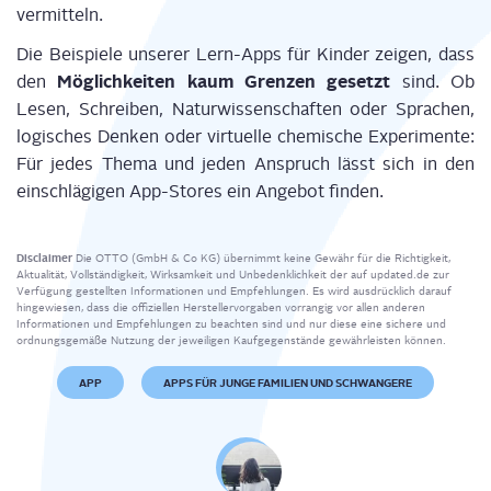
vermitteln.
Die Bei­spie­le unse­rer Lern-Apps für Kin­der zei­gen, dass
Mög­lich­kei­ten kaum Gren­zen gesetzt
den
sind. Ob
Lesen, Schrei­ben, Natur­wis­sen­schaf­ten oder Spra­chen,
logi­sches Den­ken oder vir­tu­el­le che­mi­sche Expe­ri­men­te:
Für jedes The­ma und jeden Anspruch lässt sich in den
ein­schlä­gi­gen App-Stores ein Ange­bot finden.
Disclaimer
Die OTTO (GmbH & Co KG) übernimmt keine Gewähr für die Richtigkeit,
Aktualität, Vollständigkeit, Wirksamkeit und Unbedenklichkeit der auf updated.de zur
Verfügung gestellten Informationen und Empfehlungen. Es wird ausdrücklich darauf
hingewiesen, dass die offiziellen Herstellervorgaben vorrangig vor allen anderen
Informationen und Empfehlungen zu beachten sind und nur diese eine sichere und
ordnungsgemäße Nutzung der jeweiligen Kaufgegenstände gewährleisten können.
APP
APPS FÜR JUNGE FAMILIEN UND SCHWANGERE