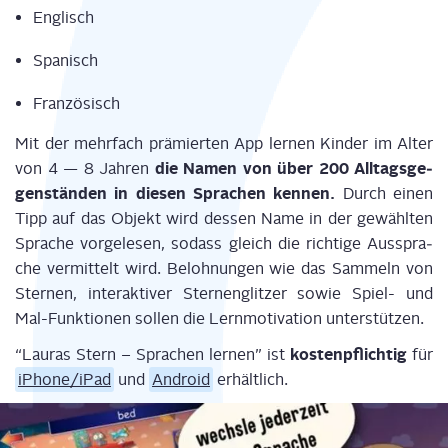
Eng­lisch
Spa­nisch
Fran­zö­sisch
Mit der mehr­fach prä­mier­ten App ler­nen Kin­der im Alter
die Namen von über 200 All­tags­ge­
von 4 — 8 Jah­ren
gen­stän­den in die­sen Spra­chen ken­nen.
Durch einen
Tipp auf das Objekt wird des­sen Name in der gewähl­ten
Spra­che vor­ge­le­sen, sodass gleich die rich­ti­ge Aus­spra­
che ver­mit­telt wird. Beloh­nun­gen wie das Sam­meln von
Ster­nen, inter­ak­ti­ver Ster­nen­glit­zer sowie Spiel- und
Mal-Funk­tio­nen sol­len die Lern­mo­ti­va­ti­on unterstützen.
kos­ten­pflich­tig
“Lau­ras Stern – Spra­chen ler­nen” ist
für
iPhone/iPad
und
Android
erhältlich.