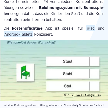
Kur­ze Lern­ein­hei­ten, 24 ver­schie­de­ne Kon­zen­tra­ti­ons­
Beloh­nungs­sys­tem mit Bonus­spie­
übun­gen sowie ein
len
sor­gen dafür, dass die Kin­der den Spaß und die Kon­
zen­tra­ti­on beim Ler­nen behalten.
kos­ten­pflich­ti­ge
Die
App ist spe­zi­ell für
iPad
und
Android-Tablets
konzipiert.
© 2017
Tivo­la / Goog­le Play
Intui­ti­ve Bedie­nung und kur­ze Übun­gen füh­ren bei “Lern­erfolg Grund­schu­le” schnell