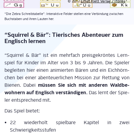
© 2017
Ernst Klett Ver­lag / iTu­nes
“Die Zebra Schreib­ta­bel­le”: Inter­ak­ti­ve Fel­der stel­len eine Ver­bin­dung zwi­schen
Buch­sta­ben und ihren Lau­ten her.
“Squir­rel & Bär”: Tie­ri­sches Aben­teu­er zum
Eng­lisch lernen
“Squir­rel & Bär” ist ein mehr­fach preis­ge­krön­tes Lern­
spiel für Kin­der im Alter von 3 bis 9 Jah­ren. Die Spie­ler
beglei­ten hier einen ani­mier­ten Bären und ein Eich­hörn­
chen bei einer aben­teu­er­li­chen Mis­si­on zur Ret­tung von
müs­sen Sie sich mit ande­ren Wald­be­
Bie­nen. Dabei
woh­nern auf Eng­lisch ver­stän­di­gen.
Das lernt der Spie­
ler ent­spre­chend mit.
Das Spiel bietet:
22 wie­der­holt spiel­ba­re Kapi­tel in zwei
Schwierigkeitsstufen