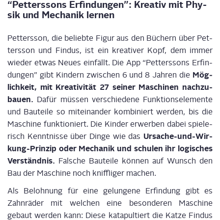
“Pet­ters­sons Erfin­dun­gen”: Krea­tiv mit Phy­
sik und Mecha­nik lernen
Pet­ters­son, die belieb­te Figur aus den Büchern über Pet­
ters­son und Fin­dus, ist ein krea­ti­ver Kopf, dem immer
wie­der etwas Neu­es ein­fällt. Die App “Pet­ters­sons Erfin­
Mög­
dun­gen” gibt Kin­dern zwi­schen 6 und 8 Jah­ren die
lich­keit, mit Krea­ti­vi­tät 27 sei­ner Maschi­nen nach­zu­
bau­en.
Dafür müs­sen ver­schie­de­ne Funk­ti­ons­ele­men­te
und Bau­tei­le so mit­ein­an­der kom­bi­niert wer­den, bis die
Maschi­ne funk­tio­niert. Die Kin­der erwer­ben dabei spie­le­
Ursa­che-und-Wir­
risch Kennt­nis­se über Din­ge wie das
kung-Prin­zip oder Mecha­nik und schu­len ihr logi­sches
Ver­ständ­nis.
Fal­sche Bau­tei­le kön­nen auf Wunsch den
Bau der Maschi­ne noch kniff­li­ger machen.
Als Beloh­nung für eine gelun­ge­ne Erfin­dung gibt es
Zahn­rä­der mit wel­chen eine beson­de­ren Maschi­ne
gebaut wer­den kann: Die­se kata­pul­tiert die Kat­ze Fin­dus