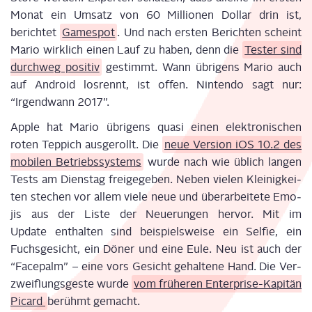
Monat ein Umsatz von 60 Mil­lio­nen Dol­lar drin ist,
berich­tet
Game­spot
. Und nach ers­ten Berich­ten scheint
Mario wirk­lich einen Lauf zu haben, denn die
Tes­ter sind
durch­weg posi­tiv
gestimmt. Wann übri­gens Mario auch
auf Android los­rennt, ist offen. Nin­ten­do sagt nur:
“Irgend­wann 2017”.
Apple hat Mario übri­gens qua­si einen elek­tro­ni­schen
roten Tep­pich aus­ge­rollt. Die
neue Ver­si­on iOS 10.2 des
mobi­len Betriebs­sys­tems
wur­de nach wie üblich lan­gen
Tests am Diens­tag frei­ge­ge­ben. Neben vie­len Klei­nig­kei­
ten ste­chen vor allem vie­le neue und über­ar­bei­te­te Emo­
jis aus der Lis­te der Neue­run­gen her­vor. Mit im
Update ent­hal­ten sind bei­spiels­wei­se ein Sel­fie, ein
Fuchs­ge­sicht, ein Döner und eine Eule. Neu ist auch der
“Face­palm” – eine vors Gesicht gehal­te­ne Hand. Die Ver­
zweif­lungs­ges­te wur­de
vom frü­he­ren Enter­pri­se-Kapi­tän
Picard
berühmt gemacht.