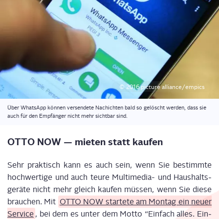
© 2016 pic­tu­re alliance/empics
Über Whats­App kön­nen ver­sen­de­te Nach­ich­ten bald so gelöscht wer­den, dass sie
auch für den Emp­fän­ger nicht mehr sicht­bar sind.
OTTO NOW — mie­ten statt kaufen
Sehr prak­tisch kann es auch sein, wenn Sie bestimm­te
hoch­wer­ti­ge und auch teu­re Mul­ti­me­dia- und Haus­halts­
ge­rä­te nicht mehr gleich kau­fen müs­sen, wenn Sie die­se
brau­chen. Mit
OTTO NOW star­te­te am Mon­tag ein neu­er
Ser­vice
, bei dem es unter dem Mot­to “Ein­fach alles. Ein­