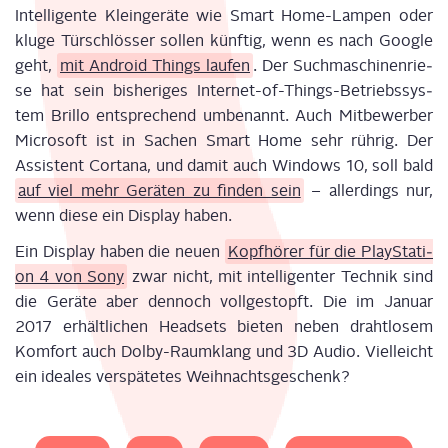
Intel­li­gen­te Klein­ge­rä­te wie Smart Home-Lam­pen oder
klu­ge Tür­schlös­ser sol­len künf­tig, wenn es nach Goog­le
geht,
mit Android Things lau­fen
. Der Such­ma­schi­nen­rie­
se hat sein bis­he­ri­ges Inter­net-of-Things-Betriebs­sys­
tem Bril­lo ent­spre­chend umbe­nannt. Auch Mit­be­wer­ber
Micro­soft ist in Sachen Smart Home sehr rüh­rig. Der
Assis­tent Cort­a­na, und damit auch Win­dows 10, soll bald
auf viel mehr Gerä­ten zu fin­den sein
– aller­dings nur,
wenn die­se ein Dis­play haben.
Ein Dis­play haben die neu­en
Kopf­hö­rer für die Play­Sta­ti­
on 4 von Sony
zwar nicht, mit intel­li­gen­ter Tech­nik sind
die Gerä­te aber den­noch voll­ge­stopft. Die im Janu­ar
2017 erhält­li­chen Head­sets bie­ten neben draht­lo­sem
Kom­fort auch Dol­by-Raum­klang und 3D Audio. Viel­leicht
ein idea­les ver­spä­te­tes Weihnachtsgeschenk?