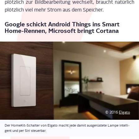
plötz­lich zur Bild­be­ar­bei­tung wech­selt, braucht natür­lich
plötz­lich viel mehr Strom aus dem Speicher.
Goog­le schickt Android Things ins Smart
Home-Ren­nen, Micro­soft bringt Cortana
© 2016
Elga­to
Der Home­Kit-Schal­ter von Elga­to macht jede damit aus­ge­rüs­te­te Lam­pe intel­li­
gent und per Siri steuerbar.