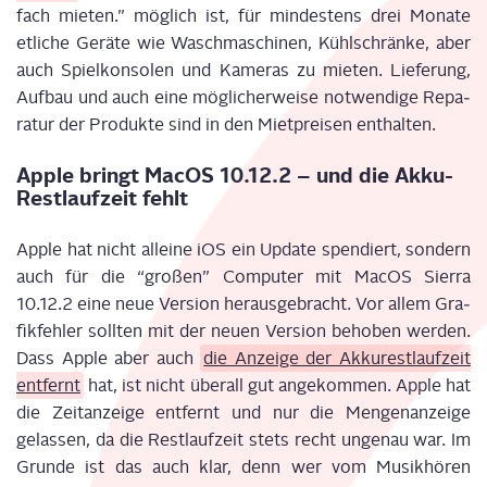
fach mie­ten.” mög­lich ist, für min­des­tens drei Mona­te
etli­che Gerä­te wie Wasch­ma­schi­nen, Kühl­schrän­ke, aber
auch Spiel­kon­so­len und Kame­ras zu mie­ten. Lie­fe­rung,
Auf­bau und auch eine mög­li­cher­wei­se not­wen­di­ge Repa­
ra­tur der Pro­duk­te sind in den Miet­prei­sen enthalten.
Apple bringt MacOS 10.12.2 – und die Akku-
Rest­lauf­zeit fehlt
Apple hat nicht allei­ne iOS ein Update spen­diert, son­dern
auch für die “gro­ßen” Com­pu­ter mit MacOS Sier­ra
10.12.2 eine neue Ver­si­on her­aus­ge­bracht. Vor allem Gra­
fik­feh­ler soll­ten mit der neu­en Ver­si­on beho­ben wer­den.
Dass Apple aber auch
die Anzei­ge der Akku­rest­lauf­zeit
ent­fernt
hat, ist nicht über­all gut ange­kom­men. Apple hat
die Zeit­an­zei­ge ent­fernt und nur die Men­gen­an­zei­ge
gelas­sen, da die Rest­lauf­zeit stets recht unge­nau war. Im
Grun­de ist das auch klar, denn wer vom Musik­hö­ren