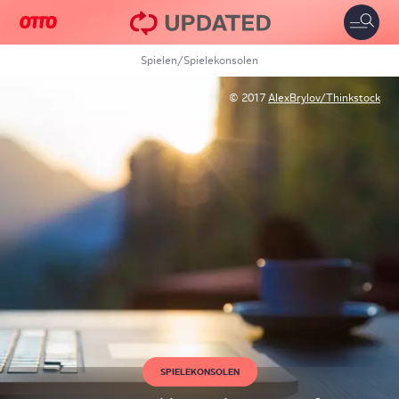
Toggle
naviga
Spielen
/
Spielekonsolen
© 2017
AlexBrylov/Thinkstock
SPIELEKONSOLEN