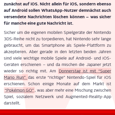
zunächst auf iOS. Nicht allein für iOS, son­dern eben­so
auf Android sol­len Whats­App-Nut­zer dem­nächst auch
ver­sen­de­te Nach­rich­ten löschen kön­nen – was sicher
für man­che eine gute Nach­richt ist.
Sicher um die eige­nen mobi­len Spiel­ge­rä­te der Nin­ten­do
3DS-Rei­he nicht zu tor­pe­die­ren, hat Nin­ten­do sehr lan­ge
gebraucht, um das Smart­phone als Spie­le-Platt­form zu
akzep­tie­ren. Aber gera­de in den letz­ten bei­den Jah­ren
sind vie­le wich­ti­ge mobi­le Spie­le auf Android- und iOS-
Gerä­ten erschie­nen – und da mischen die Japa­ner jetzt
wie­der so rich­tig mit. Am
Don­ners­tag ist mit “Super
Mario Run”
das ers­te “rich­ti­ge” Nin­ten­do-Spiel für iOS
erschie­nen. Schon eini­ge Mona­te auf dem Markt ist
“Poké­mon GO”
, was aber mehr eine Mischung zwi­schen
Spiel, sozia­lem Netz­werk und Aug­men­ted-Rea­li­ty-App
darstellt.