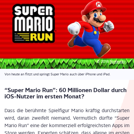
© 2016
Nin­ten­do
Von heu­te an flitzt und springt Super Mario auch über iPho­ne und iPad.
“Super Mario Run”: 60 Mil­lio­nen Dol­lar durch
iOS-Nut­zer im ers­ten Monat?
Dass die berühm­te Spiel­fi­gur Mario kräf­tig durch­star­ten
wird, dar­an zwei­felt nie­mand. Ver­mut­lich dürf­te “Super
Mario Run” eine der kom­mer­zi­ell erfolg­reichs­ten Apps im
Store wer­den. Exper­ten schät­zen, dass allei­ne im ers­ten