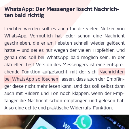
Whats­App: Der Mes­sen­ger löscht Nach­rich­
ten bald richtig
Leich­ter wer­den soll es auch für die vie­len Nut­zer von
Whats­App. Ver­mut­lich hat jeder schon eine Nach­richt
geschrie­ben, die er am liebs­ten schnell wie­der gelöscht
hät­te – und sei es nur wegen der vie­len Tipp­feh­ler. Und
genau das soll bei Whats­App bald mög­lich sein. In der
aktu­el­len Test-Ver­si­on des Mes­sen­gers ist eine ent­spre­
chen­de Funk­ti­on auf­ge­taucht, mit der sich
Nach­rich­ten
bei Whats­App so löschen
las­sen, dass auch der Emp­fän­
ger die­se nicht mehr lesen kann. Und das soll selbst dann
auch mit Bil­dern und Ton noch klap­pen, wenn der Emp­
fän­ger die Nach­richt schon emp­fan­gen und gele­sen hat.
Also eine ech­te und prak­ti­sche Widerrufs-Funktion.