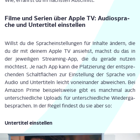
Wie, erfährst du im nächs­ten Abschnitt.
Fil­me und Seri­en über Apple TV: Audio­spra­
che und Unter­ti­tel einstellen
Willst du die Sprach­ein­stel­lun­gen für Inhal­te ändern, die
du dir mit dei­nem Apple TV ansiehst, machst du das in
der jewei­li­gen Strea­ming-App, die du gera­de nut­zen
möch­test. Je nach App kann die Plat­zie­rung der ent­spre­
chen­den Schalt­flä­chen zur Ein­stel­lung der Spra­che von
Audio und Unter­ti­teln leicht von­ein­an­der abwei­chen. Bei
Ama­zon Prime bei­spiels­wei­se gibt es manch­mal auch
unter­schied­li­che Uploads für unter­schied­li­che Wie­der­ga­
be­spra­chen. In der Regel fin­dest du sie aber so:
Unter­ti­tel einstellen