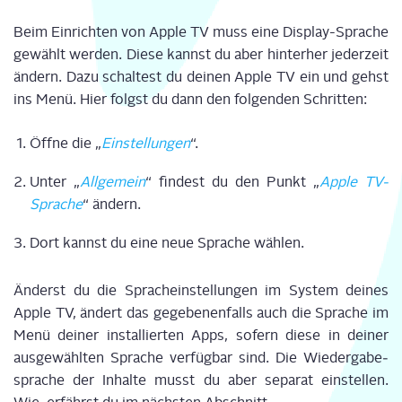
Beim Ein­rich­ten von Apple TV muss eine Dis­play-Spra­che
gewählt wer­den. Die­se kannst du aber hin­ter­her jeder­zeit
ändern. Dazu schal­test du dei­nen Apple TV ein und gehst
ins Menü. Hier folgst du dann den fol­gen­den Schrit­ten:
Öff­ne die
„
Ein­stel­lun­gen
“
.
Unter
„
All­ge­mein
“
fin­dest du den Punkt
„
Apple TV-
Spra­che
“
ändern.
Dort kannst du eine neue Spra­che wäh­len.
Änderst du die Sprach­ein­stel­lun­gen im Sys­tem dei­nes
Apple TV, ändert das gege­be­nen­falls auch die Spra­che im
Menü dei­ner instal­lier­ten Apps, sofern die­se in dei­ner
aus­ge­wähl­ten Spra­che ver­füg­bar sind. Die Wie­der­ga­be­
spra­che der Inhal­te musst du aber sepa­rat ein­stel­len.