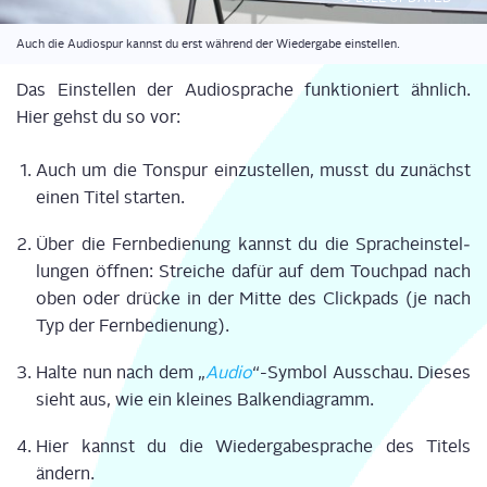
Auch die Audio­spur kannst du erst wäh­rend der Wie­der­ga­be einstellen.
Das Ein­stel­len der Audio­spra­che funk­tio­niert ähn­lich.
Hier gehst du so vor:
Auch um die Ton­spur ein­zu­stel­len, musst du zunächst
einen Titel star­ten.
Über die Fern­be­die­nung kannst du die Sprach­ein­stel­
lun­gen öff­nen: Strei­che dafür auf dem Touch­pad nach
oben oder drü­cke in der Mit­te des Click­pads (je nach
Typ der Fern­be­die­nung).
Hal­te nun nach dem
„
Audio
“
-Sym­bol Aus­schau. Die­ses
sieht aus, wie ein klei­nes Bal­ken­dia­gramm.
Hier kannst du die Wie­der­ga­be­spra­che des Titels
ändern.