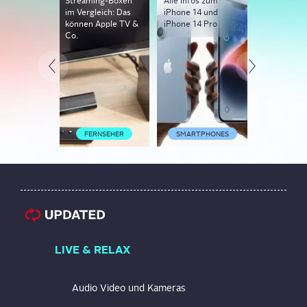
Streaming-Boxen
Alle Infos zum
Apple TV
im Vergleich: Das
iPhone 14 und
ausschalte
können Apple TV &
iPhone 14 Pro
neu starten
Co.
geht es
AUDIO VI
FERNSEHER
SMARTPHONES
KAME
LIVE & RELAX
Audio Video und Kameras