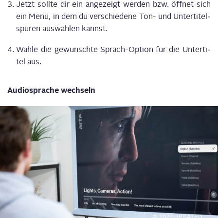
Jetzt soll­te dir ein ange­zeigt wer­den bzw. öff­net sich
ein Menü, in dem du ver­schie­de­ne Ton- und Unter­ti­tel­
spu­ren aus­wäh­len kannst.
Wäh­le die gewünsch­te Sprach-Opti­on für die Unter­ti­
tel aus.
Audio­spra­che wechseln
© 2022 UPDATED