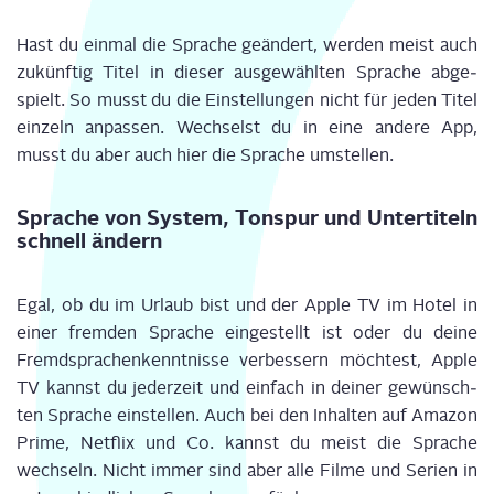
Hast du ein­mal die Spra­che geän­dert, wer­den meist auch
zukünf­tig Titel in die­ser aus­ge­wähl­ten Spra­che abge­
spielt. So musst du die Ein­stel­lun­gen nicht für jeden Titel
ein­zeln anpas­sen. Wech­selst du in eine ande­re App,
musst du aber auch hier die Spra­che umstellen.
Spra­che von Sys­tem, Ton­spur und Unter­ti­teln
schnell ändern
Egal, ob du im Urlaub bist und der Apple TV im Hotel in
einer frem­den Spra­che ein­ge­stellt ist oder du dei­ne
Fremd­spra­chen­kennt­nis­se ver­bes­sern möch­test, Apple
TV kannst du jeder­zeit und ein­fach in dei­ner gewünsch­
ten Spra­che ein­stel­len. Auch bei den Inhal­ten auf Ama­zon
Prime,
Net­flix
und Co. kannst du meist die Spra­che
wech­seln. Nicht immer sind aber alle Fil­me und Seri­en in