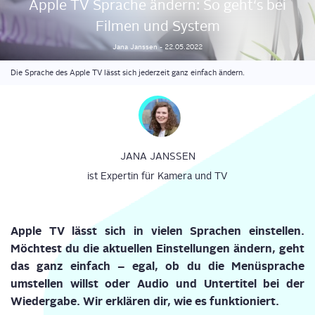
Apple TV Spra­che ändern: So geht‘s bei
Fil­men und System
Jana
Janssen
-
22.05.2022
Die Sprache des Apple TV lässt sich jederzeit ganz einfach ändern.
JANA JANSSEN
ist Expertin für Kamera und TV
Apple TV lässt sich in vie­len Spra­chen ein­stel­len.
Möch­test du die aktu­el­len Ein­stel­lun­gen ändern, geht
das ganz ein­fach – egal, ob du die Menü­spra­che
umstel­len willst oder Audio und Unter­ti­tel bei der
Wie­der­ga­be. Wir erklä­ren dir, wie es funktioniert.