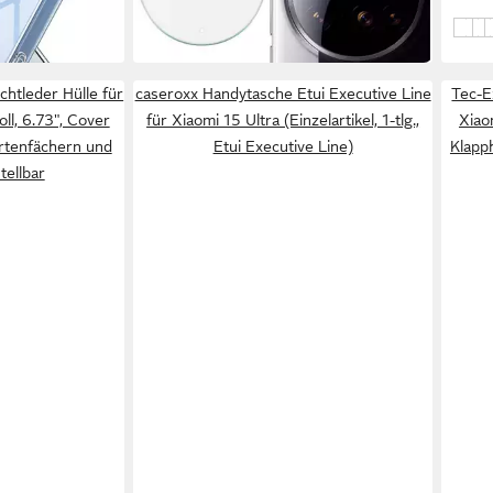
in 3-4 Werktagen bei dir
in 2-3
Lila
Grü
Pi
chtleder Hülle für
caseroxx Handytasche Etui Executive Line
Tec-E
ll, 6.73", Cover
für Xiaomi 15 Ultra (Einzelartikel, 1-tlg.,
Xiao
artenfächern und
Etui Executive Line)
Klapph
tellbar