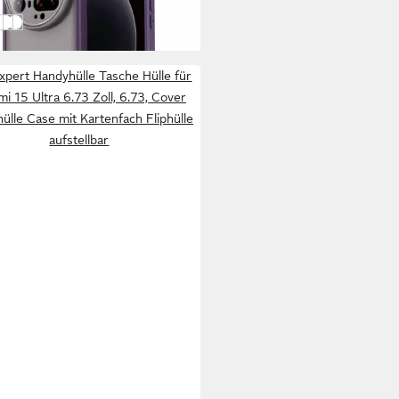
 Werktagen bei dir
n
nk
Blau
Schwarz
xpert Handyhülle Tasche Hülle für
mi 15 Ultra 6.73 Zoll, 6.73, Cover
ülle Case mit Kartenfach Fliphülle
aufstellbar