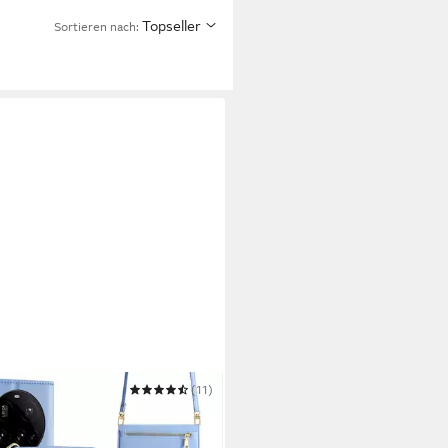
Topseller
Sortieren nach:
ERFON
(11)
ykette mit Portemonnaie für
i 17T - Handykette mit 5