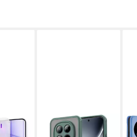
COOLGADGET
BETT
omi 15
Handyhülle Magnet-Hülle für Xiaomi
Hand
Redmi Note 15 Pro 5G Schutzhülle
Xiaom