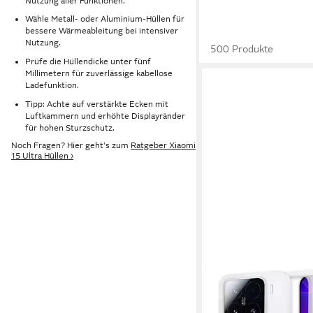
Nutzung aller Funktionen.
Wähle Metall- oder Aluminium-Hüllen für
bessere Wärmeableitung bei intensiver
Nutzung.
500 Produkte
Prüfe die Hüllendicke unter fünf
Millimetern für zuverlässige kabellose
Ladefunktion.
Tipp: Achte auf verstärkte Ecken mit
Luftkammern und erhöhte Displayränder
für hohen Sturzschutz.
Noch Fragen? Hier geht's zum
Ratgeber Xiaomi
15 Ultra Hüllen ›
NALIA
Smartphone-Hülle Xia
22,99 €
UVP
35,99 €