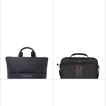
BOGNER
WENGER
Rucksack Keystone
Laptoptasche 16 Zoll Laptop-
240,50 €
UVP
325,00 €
Aktentasche, schwarz
(7)
-26%
ab 41,90 €
lieferbar - in 2-3 Werktagen bei dir
lieferbar - in 2-3 Werktagen bei dir