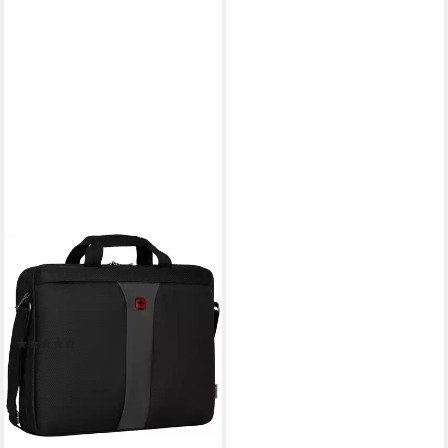
WENGER
Laptoptasche WENGER
Laptop-Aktentasche Legacy
17" Laptop Slimcase 12 L
(4)
ab 55,85 €
lieferbar - in 5-6 Werktagen bei dir