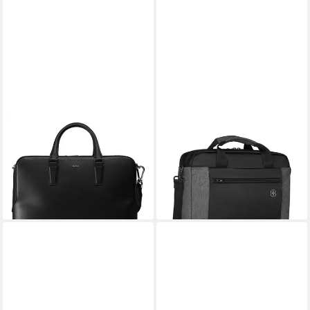
BOSS
WENGER
Aktentasche Luminary, Leder
Laptoptasche Aktentasche
474,76 €
UVP
599,00 €
Underground 16" Laptop 9
-21%
Liter Tablet-Fach Schwarz
lieferbar - in 2-3 Werktagen bei dir
ab 56,94 €
leider ausverkauft