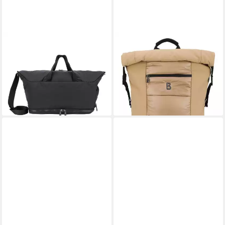
BOGNER
BOGNER
Weekender Dearden, Nylon
Rucksack Leon Backpack
225,00 €
ab 210,00 €
UVP
350,00 €
lieferbar - in 2-3 Werktagen bei dir
-40%
lieferbar - in 2-3 Werktagen bei dir