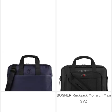
JOOP!
WENGER
Aktentasche Dinamico,
Aktentasche Prospectus,
Polyester
Polyester
159,95 €
ab 52,89 €
lieferbar - in 2-3 Werktagen bei dir
lieferbar - in 3-4 Werktagen bei dir
BOGNER Rucksack Monarch Maxi
SVZ