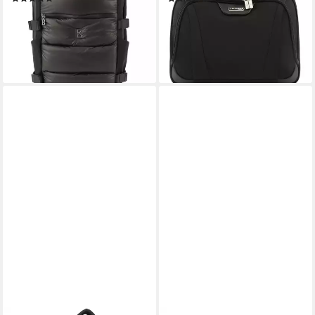
ab 147,50 €
49,95 €
UVP
295,00 €
UVP
129,95 €
-50%
-62%
lieferbar - in 2-3 Werktagen bei dir
lieferbar - in 2-3 Werktagen bei dir