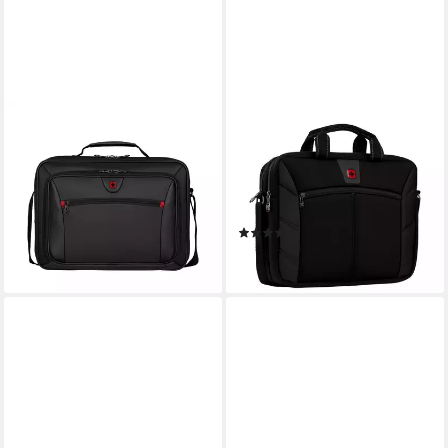
WENGER
WENGER
Laptoptasche Insight 15,6 Zoll
Laptoptasche Laptop-
Laptop-Aktentasche mit
Slimcase Sherpa 16" Laptop
Tablet-Fach
Trolleyriemen Leicht 8 Liter
56,56 €
Schwarz
lieferbar - in 2-3 Werktagen bei dir
(2)
ab 28,94 €
leider ausverkauft