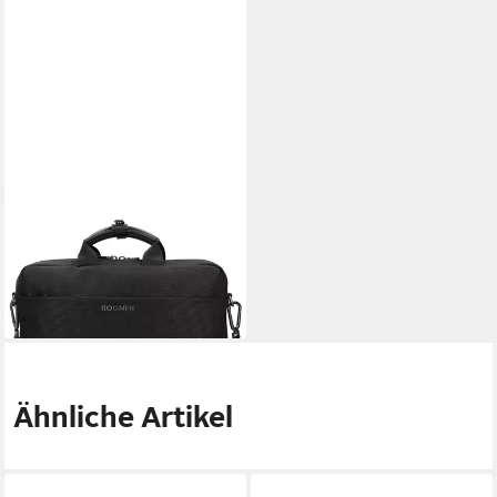
BOGNER
Aktentasche Keystone, Nylon
276,75 €
UVP
325,00 €
-15%
lieferbar - in 2-3 Werktagen bei dir
Ähnliche Artikel