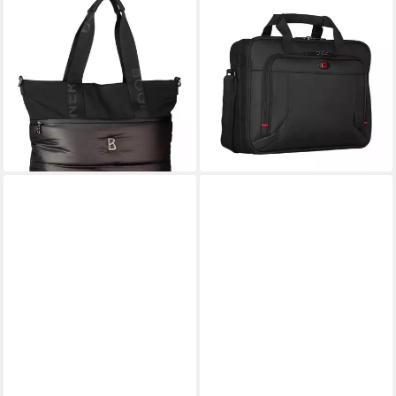
BOGNER
WENGER
Handtasche Monarch Mian
Laptoptasche Laptop-
MHZ, Tote Bags
Aktentasche Prospectus 16"
ab 195,00 €
UVP
325,00 €
Laptop Tablet-Fach 15 Liter
-40%
Schwarz
leider ausverkauft
ab 45,22 €
UVP
65,00 €
-30%
lieferbar - in 2-3 Werktagen bei dir