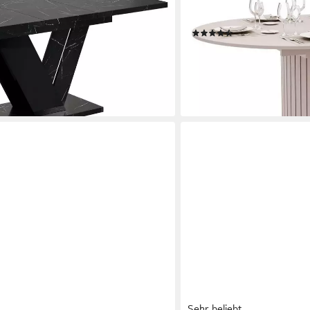
h), Esszimmertisch ausziehbar 120 -
(Einzeltisch, 1-St., 1x Esst
Kaschmir & Schwarz
(3)
469,00 €
899,00 €
-48%
en bei dir
lieferbar - in 9-11 Werktagen b
Sehr beliebt