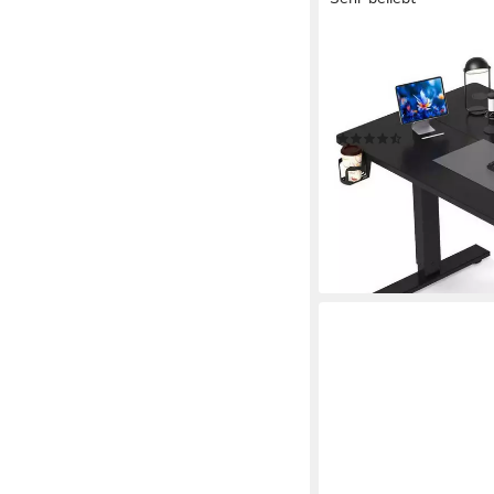
HOMAVO
Schreibtisch Höhenver
und Rebound-Funktion 
Kabelwanne & USB/Ty
(194)
ab 109,99 €
UVP
399,9
nur bis Dienstag
-73%
lieferbar - in 5-6 Werktag