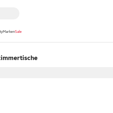
ty
Marken
Sale
zimmertische