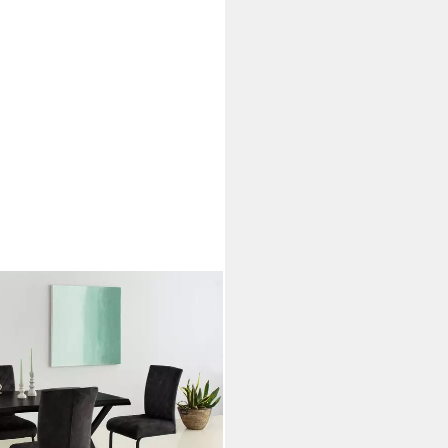
ntisch (Nachb), versch.
chentisch
i dir