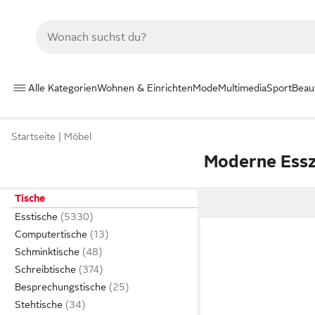
Alle Kategorien
Wohnen & Einrichten
Mode
Multimedia
Sport
Beau
Startseite
Möbel
Moderne Ess
Tische
Esstische
Computertische
Schminktische
Schreibtische
Besprechungstische
Stehtische