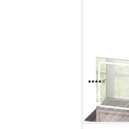
WOLTU
Schminktisch, Glasplat
Weiß
(2)
265,99 €
UVP
443,99 €
-40%
lieferbar - in 3-4 Werktag