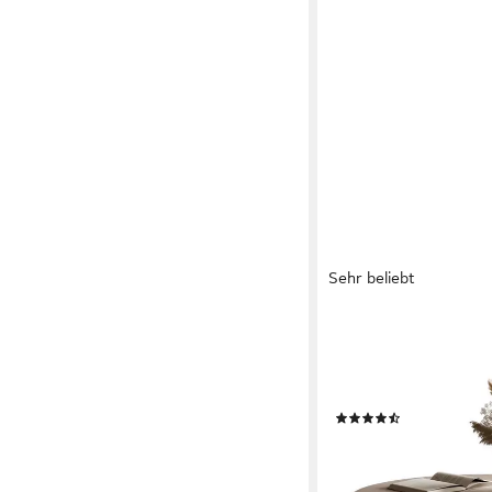
Sehr beliebt
LOOKWAY
Couchtisch LORI 2in1
kaschmirfarbenem Ges
cm und ⌀50 cm
(49)
239,00 €
UVP
289,00 €
-17%
lieferbar - in 4-5 Werktag