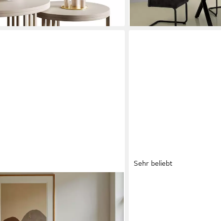
Sehr beliebt
MSMASK
sch, Küchentisch für Esszimmer
Couchtisch 3-in-1-Multifu
Schubladen, Kaffeetisch, 
100B x 50H cm