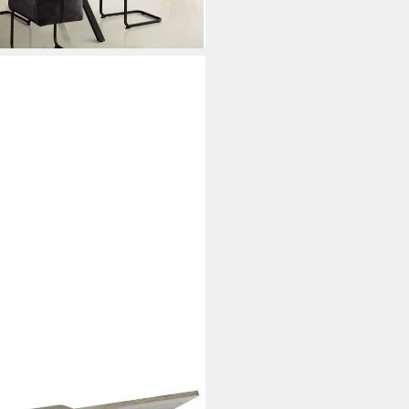
nktions-Wohnzimmertisch mit 2
Versteckte Aufbewahrung, 50T x