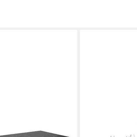
YOURHOUSE24
sch ausziehbar, Esszimmertische,
Esstisch LINNEA Ø120-16