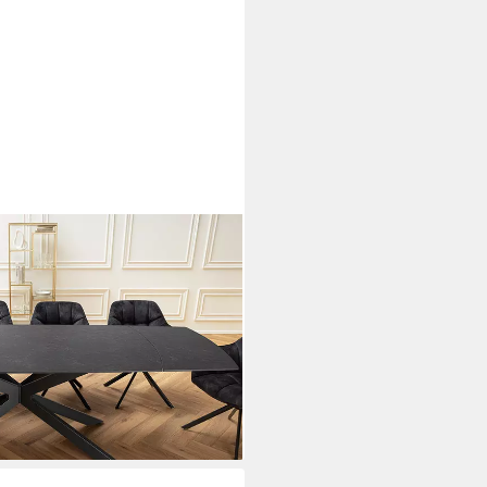
cm grau/schwarz - Keramik,
inzelartikel, 1-St),
sch für 12 Personen - ideal für
i dir