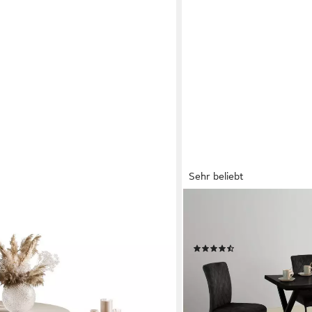
Sehr beliebt
HELA
 MATT, runder Couchtisch mit
Esstisch GRETA, Baumkante
tell (2er Set), Durchmesser: ⌀70
Größen, 46mm Stärke, Kü
(84)
ab 189,99 €
UVP
300,99 €
-37%
lieferbar - in 2-4 Werktagen be
en bei dir