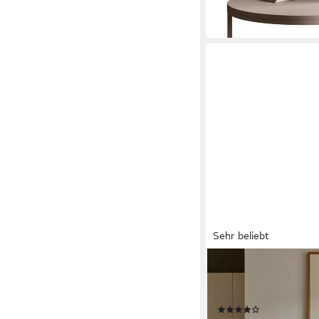
Sehr beliebt
TRIBESIGNS
Esstisch Runder Essti
Wohnzimmer, 120 cm
(53)