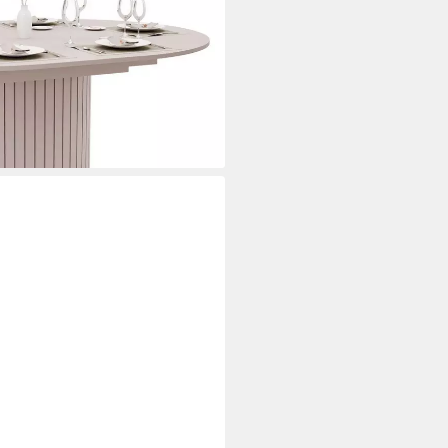
isch), Säule in Lamellen-Optik,
ei dir