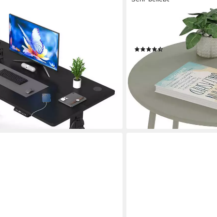
EUGAD
stellbarer schreibtisch mit Memory-
Beistelltisch (1-St), rund, 
(Sitz-Steh-Erinnerung), inkl.
Metall, φ48xH45cm
(31)
p-C-Anschlüssen, Tischplatte 18 mm
21,24 €
UVP
59,99 €
9 €
-65%
lieferbar - in 4-5 Werktagen be
en bei dir