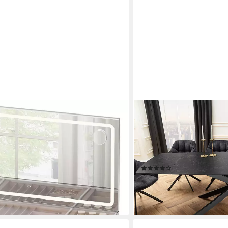
RIESS-AMBIENTE
te und Spiegel, mit Beleuchtung,
Esstisch COSMOS 160-240
Metallgestell, ausziehbar (E
verlängerbarer Konferenzti
Essbereich
(1)
599,95 €
lieferbar - in 6-7 Werktagen be
en bei dir