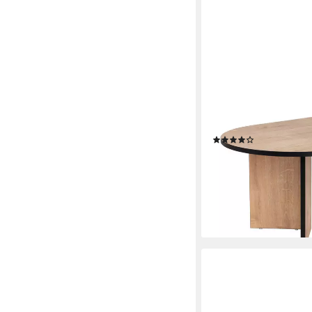
SKYE DECOR
Couchtisch Sable (1-St
Wohnzimmertisch fü
(56)
85,00 €
128,00 €
-34%
lieferbar in 3 Wochen
+7