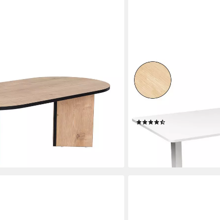
AMBINESS
., 1-tlg), oval – moderner
Schreibtisch Höhenverstell
r Wohnzimmer
Durchgehende Arbeitsplat
119 cm, Inkl. LED-Bedienf
elektrisch stufenlos & er
(7)
ab 64,99 €
lieferbar - in 2-3 Werktagen be