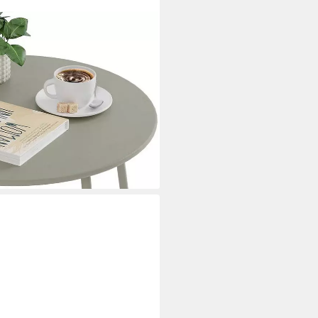
Balkontisch Gartentisch, aus
i dir