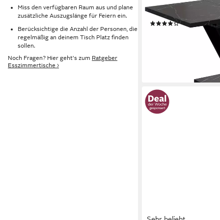
Tisch Wohnzimmertisc
Miss den verfügbaren Raum aus und plane
160 x 80 x 75 cm
zusätzliche Auszugslänge für Feiern ein.
(2)
Berücksichtige die Anzahl der Personen, die
309,90 €
UVP
399,00 €
regelmäßig an deinem Tisch Platz finden
-22%
sollen.
lieferbar - in 7-9 Werktag
Noch Fragen? Hier geht's zum
Ratgeber
Esszimmertische ›
Sehr beliebt