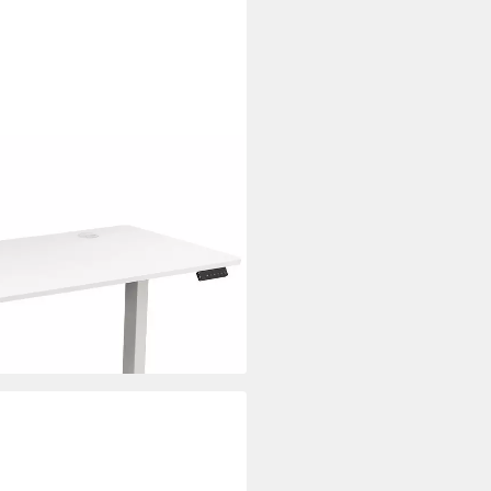
bar FlexxPro, 6 Varianten,
te (Höhenverstellung von 72-
eld & Kabeldurchführung),
gonomisch
i dir