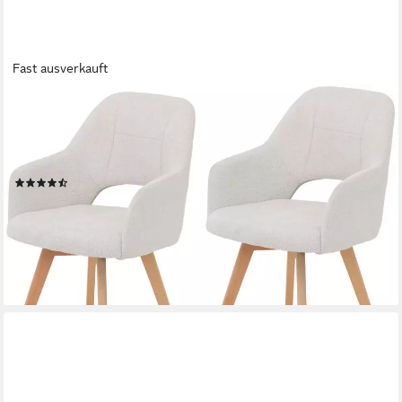
Fast ausverkauft
HELA
Armlehnstuhl SOFIA Armlehnenstuhl mit Massivholzgestell,
Bezug Webstoff (Set, 2 St), Esszimmerstuhl, Sessel mit
Armlehnen, dezenter Rückenausschnitt
(9)
170,99 €
UVP
329,99 €
(85,50 €/ 1 Stk)
-48%
lieferbar - in 2-4 Werktagen bei dir