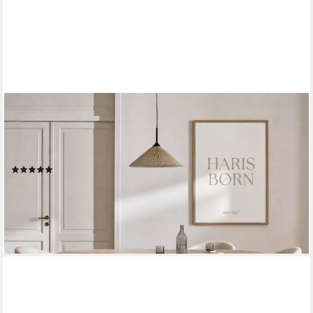
HARIS BØRN
Esszimmerstuhl mit Armlehnen - Hochwertige Polsterstühle für
Esszimmer (Set, 4 St), Premium Esszimmer Stühle &
Wohnzimmer Stühle
(4)
ab 399,99 €
UVP
499,99 €
-20%
lieferbar - in 3-4 Werktagen bei dir
+5