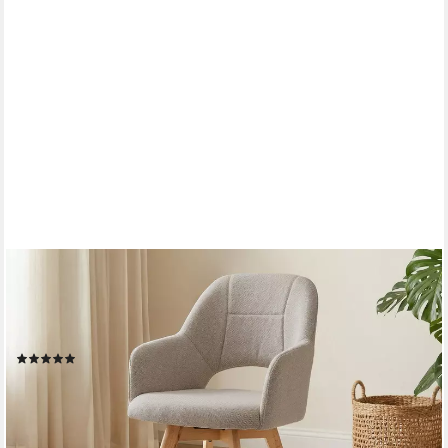
MASSIVART®
Polsterstuhl 360 Grad drehbar, Esszimmerstuhl mit Armlehnen,
Webstoff, »STADE«, Gestell Buche massiv unbehandelt • Sitz
fest gepolstert • BOHO Stil
(6)
69,99 €
79,99 €
-13%
lieferbar - in 4-5 Werktagen bei dir