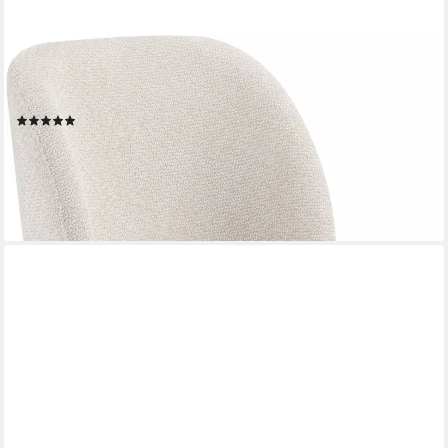
HELA
Esszimmerstuhl BARI II Drehstuhl (Set, 1 St), 360° drehbar,
Polsterfuß, Webstoff, fest gepolstert
(1)
ab 158,50 €
UVP
289,99 €
-45%
lieferbar - in 5-6 Werktagen bei dir