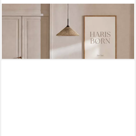
HARIS BØRN
Esszimmerstuhl mit Armlehne (Massiv Eiche) - Polsterstühle für
Esszimmer (Set, 4 St), Premium Esszimmer Stühle & Esstisch
Stühle - Moderner Polsterstuhl
ab 589,99 €
UVP
884,99 €
-33%
lieferbar - in 3-4 Werktagen bei dir