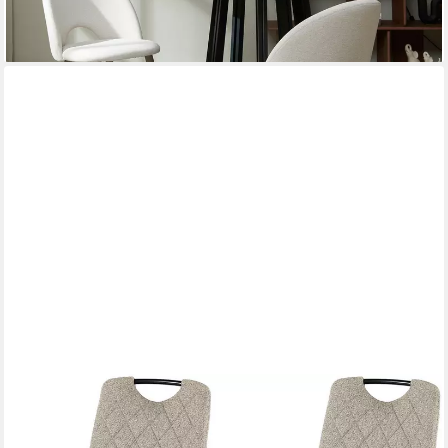
lieferbar - in 4-5 Werktagen bei dir
+1
OTTO HOME
Esszimmerstuhl Rom (Set, 2 St), bequemer Stuhl mit
hochwertigem Stoffbezug und Griff im Rücken