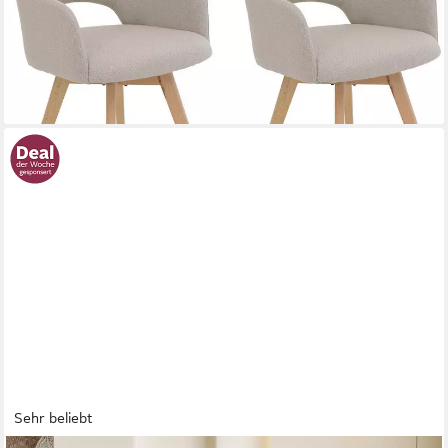
169,99 €
UVP
420,99 €
(85,00 €/ 1 Stk)
-60%
lieferbar - in 5-6 Werktagen bei dir
Sehr beliebt