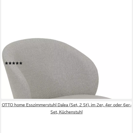
HELA
4-Fußstuhl GRAZ, Esszimmerstuhl (Set, 1 St), XL-Sitzbreite,4-
Fuß,Rundrohrgestell,140 Kg belastbar, Webstoff
(2)
ab 74,56 €
UVP
220,99 €
-66%
lieferbar - in 5-6 Werktagen bei dir
OTTO home Esszimmerstuhl Dalea (Set, 2 St), im 2er, 4er oder 6er-
Set, Küchenstuhl