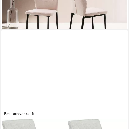
UVP
99,99 €
-20%
lieferbar - in 2-4 Werktagen bei dir
Fast ausverkauft
OTTO HOME