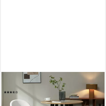
EN.CASA
Esszimmerstuhl (Set, 2 St), »Karijoki« Polsterstühle Metallbeine
77 x 50 x 55 cm Beige
(3)
ab 93,99 €
103,99 €
-10%