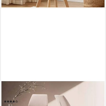
OTTO HOME
Esszimmerstuhl Lumos (Set, 2 St), Webstoff in vielen Farben
erhältlich mit stabilem Metalluntergestell
(7)
ab 79,99 €