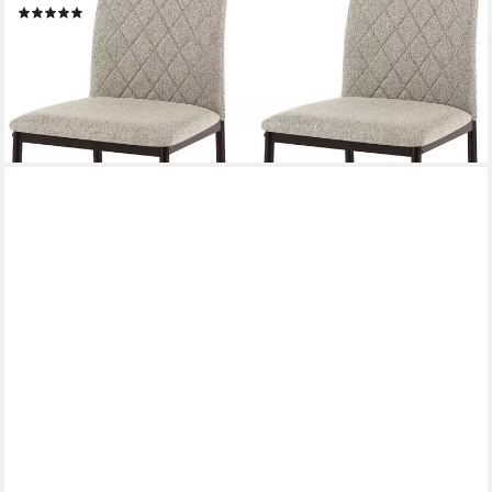
(1)
71,99 €
UVP
109,99 €
(36,00 €/ 1 Stk)
-35%
lieferbar - in 2-4 Werktagen bei dir