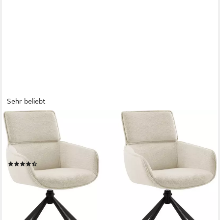
Sehr beliebt
OTTO HOME
Esszimmerstuhl Cusey, 360° drehbar, extra dicke Polsterung,
2er-Set (Set, 2 St), mit 360° Metallfuß, Komfort-Rückenlehne
und hautfreundlichem Webstoff
(32)
179,99 €
UVP
399,99 €
-55%
lieferbar - in 5-7 Werktagen bei dir