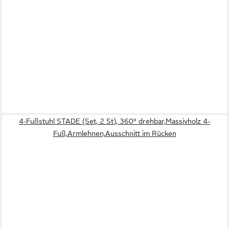
4-Fußstuhl STADE (Set, 2 St), 360° drehbar,Massivholz 4-
Fuß,Armlehnen,Ausschnitt im Rücken