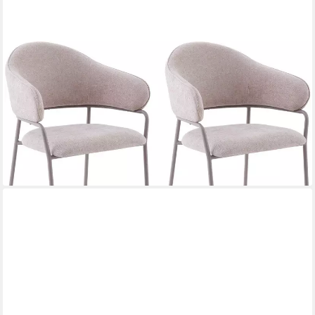
BYLIVING
Esszimmerstuhl Curve (Set, 2 St), moderner Stoff Stuhl mit
gemütlichem Sitzkomfort, verschiedene Farben.
138,80 €
UVP
259,99 €
(69,40 €/ 1 Stk)
-47%
lieferbar - in 6-8 Werktagen bei dir