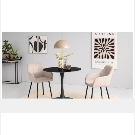
HELA
Esszimmerstuhl HANNA (Set, 2 St), Schalenstuhl, Armlehnen
Stuhl, Bezug Webstoff
(6)
143,99 €
UVP
239,99 €
(72,00 €/ 1 Stk)
-40%
lieferbar - in 2-4 Werktagen bei dir