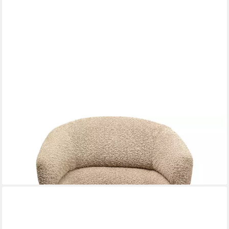
KARE DESIGN
Drehstuhl Tasty
249,00 €
UVP
299,00 €
-17%
lieferbar - in 5-6 Werktagen bei dir