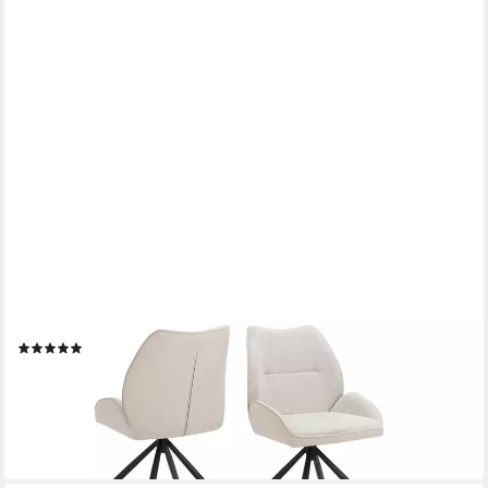
OTTO HOME
Esszimmerstuhl Granilu (Set), gepolstert, Bezug Vorderseite
Webstoff, Rückseite Velvet
(2)
179,99 €
UVP
479,99 €
-63%
lieferbar - in 2-3 Werktagen bei dir