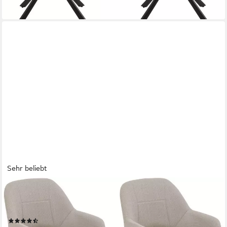
Sehr beliebt
HELA
4-Fußstuhl STADE (Set, 2 St), 360° drehbar,Massivholz 4-
Fuß,Armlehnen,Ausschnitt im Rücken
(37)