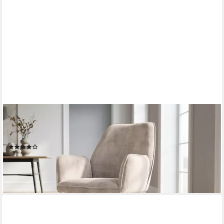
MASSIVART®
Polsterstuhl drehbar, Esszimmerstuhl mit Armlehnen, »Ottawa«,
Velouroptik • Metallgestell schwarz • mit Nivellierung
(7)
99,99 €
lieferbar - in 4-5 Werktagen bei dir