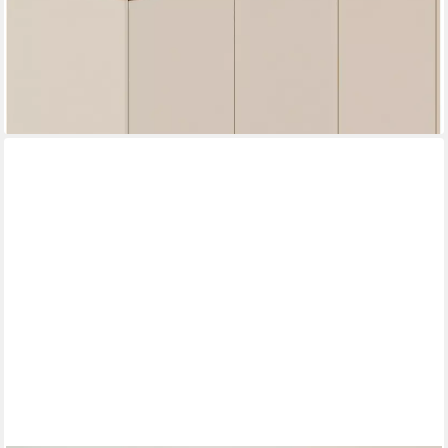
to-open inkl. Kleiderstangen und Einlegeböden, Massivholz-Füße,
Soft-Close
788,23 €
lieferbar in 7 Wochen