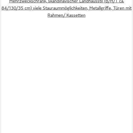
Mehrzweckschrank, skandinavischer Landhausstil (B/H/T ca.
84/130/35 cm) viele Stauraummöglichkeiten, Metallgriffe, Türen mit
Rahmen/ Kassetten