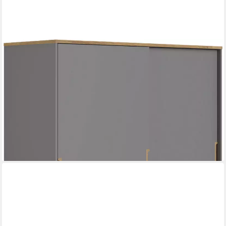
PAIDI
Schiebetürenschrank STIENE in Beige oder Grau, 2 Türen und 1
Schublade mit Soft-Close (B/H/T ca. 164/200/62cm) mit
Kleiderstangen+Einlegeböden, Kleiderschrank mit
Massivholzgriffen
1.009,32 €
lieferbar in 7 Wochen