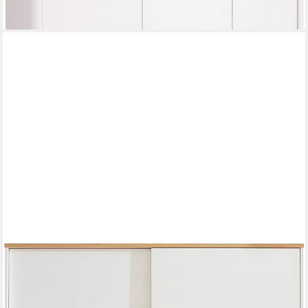
lieferbar in 7 Wochen
PAIDI
Kleiderschrank YOLANDA in Weiß mit Eiche-Dekor, 2
Schiebetüren und 2 Schubladen inkl. Kleiderstangen und
Einlegeböden, Massivholz-Griffe, Soft-Close