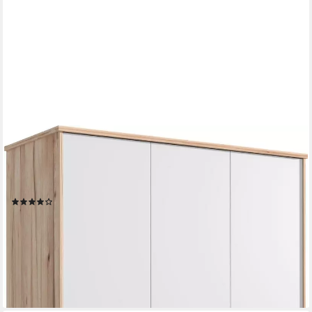
FORTE
Drehtürenschrank Vankka skandinavischer-Stil, viel Stauraum,
ohne Griffe (B/H/T ca.140x200x52cm) Made in Europe,mit
Einlegeböden+Kleiderstange+Schubladen,grifflos
(277)
299,99 €
UVP
639,00 €
-53%
lieferbar - in 1-2 Werktagen bei dir