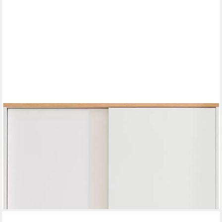
PAIDI
Kleiderschrank YOLANDA in Weiß mit Eiche-Dekor, 2
Schiebetüren und 2 Schubladen inkl. Kleiderstangen und
Einlegeböden, Massivholz-Griffe, Soft-Close
1.086,77 €
UVP
1.269,00 €
-14%
lieferbar in 7 Wochen