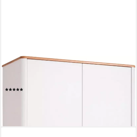
PAIDI
Kleiderschrank LOTTE & FYNN Steiff by 2 Türen und 1
Schublade mit Soft-Close inkl. Kleiderstangen und Einlegeböden,
Schrank in Weiß mit Massivholz
(1)
769,00 €
UVP
949,00 €
-19%
lieferbar in 7 Wochen