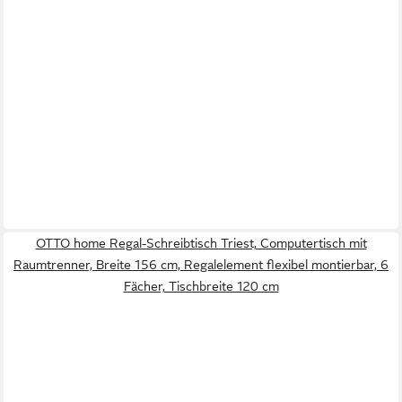
OTTO home Regal-Schreibtisch Triest, Computertisch mit
Raumtrenner, Breite 156 cm, Regalelement flexibel montierbar, 6
Fächer, Tischbreite 120 cm