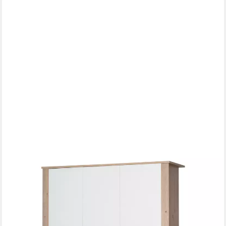
ROBA®
Kinderkleiderschrank Malo 3-türig Weiß lackiert mit Dekor
Artisan Eiche, aus Holz mit Metallgriffen
299,90 €
UVP
389,90 €
-23%
lieferbar - in 6-8 Werktagen bei dir