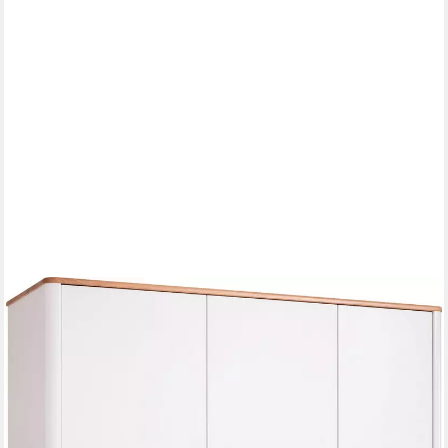
PAIDI
Kleiderschrank LOTTE & FYNN Steiff by 3 Türen und 1
Schublade mit Soft-Close inkl. Kleiderstangen und Einlegeböden,
Schrank in Weiß mit Massivholz
939,00 €
UVP
1.229,00 €
-24%