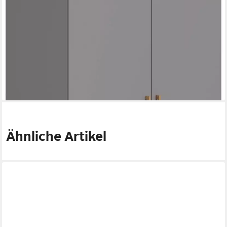
Schublade mit Soft-Close (B/H/T ca. 123/200/57cm) inkl
Kleiderstange + Einlegeböden, Kleiderschrank mit Eiche
Massivholz
784,15 €
lieferbar in 7 Wochen
Ähnliche Artikel