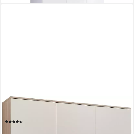
HOME AFFAIRE
Kleiderschrank Geert, Kinderkleiderschrank 2 Kleiderstangen,
verstellbare Einlegeböden, mit zwei Schubkästen
(34)
313,20 €
UVP
329,00 €