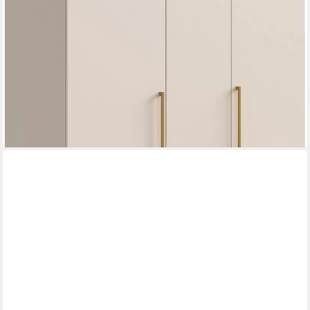
Schublade mit Soft-Close (B/H/T ca. 170/200/57cm) inkl
Kleiderstange + Einlegeböden, Kleiderschrank mit Eiche
Massivholz
1.148,00 €
1.209,00 €
-5%
lieferbar in 7 Wochen