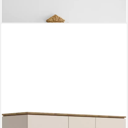
lieferbar in 7 Wochen
PAIDI
Kleiderschrank STIENE in Beige oder Grau, 3 Türen und 1