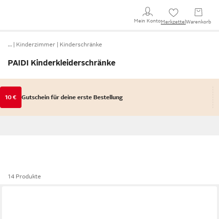
Mein Konto
Merkzettel
Warenkorb
…
Kinderzimmer
Kinderschränke
PAIDI Kinderkleiderschränke
10 €
Gutschein für deine erste Bestellung
14 Produkte