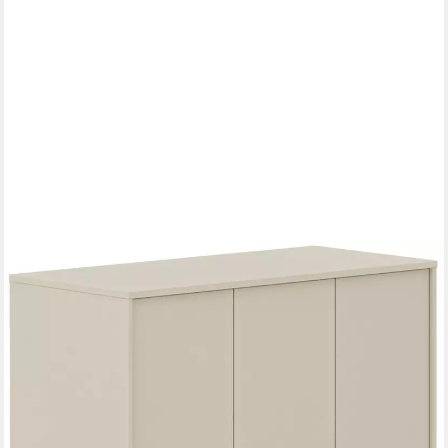
PAIDI
Kleiderschrank EEFJE in Beige mit Schublade und Türen,
verschiedene Ausführungen (B/H/T ca. 95-123/139-204/41-
57cm, mit 2 oder 3 Türen + Tiny-Variante) inkl. Kleiderstangen
und Einlegeböden, Kleiderschrank aus Holz
607,59 €
lieferbar in 7 Wochen