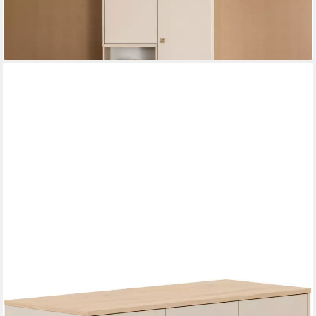
596,63 €
lieferbar in 7 Wochen
PAIDI
Kleiderschrank MILA & BEN Steiff by in Beige, 4 Türen mit Push-