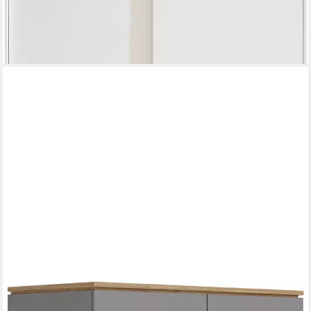
1.765,95 €
lieferbar in 7 Wochen
PAIDI
Kleiderschrank STIENE in Beige oder Grau, 2 Türen und 1