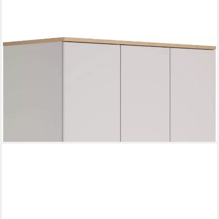
PAIDI
Kleiderschrank FIENE in Grau, 3 Türen und 1 Schublade mit
Soft-Close inkl. Kleiderstange und Einlegeböden, Kleiderschrank
aus Holz
773,05 €
UVP
899,00 €
-14%
lieferbar in 7 Wochen