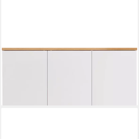
PAIDI
Kleiderschrank YOLANDA in Weiß mit Eiche-Dekor, 3 Türen mit
Soft-Close inkl. Kleiderstangen und Einlegeböden, Massivholz-
Griffe
838,48 €
lieferbar in 7 Wochen