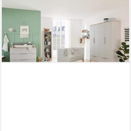
PAIDI
Kleiderschrank FIENE in Grau, 4 Türen und 1 Schublade mit
Soft-Close (B/H ca. 164x210cm) inkl. Kleiderstange und
Einlegeböden, Kleiderschrank aus Holz
1.041,32 €
UVP
1.159,00 €
-10%
lieferbar in 7 Wochen