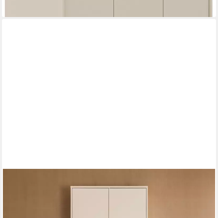
PAIDI
Kleiderschrank MILA & BEN Steiff by in Beige, 3 Türen mit Push-
to-open inkl. Kleiderstangen und Einlegeböden, Massivholz-Füße,
Soft-Close