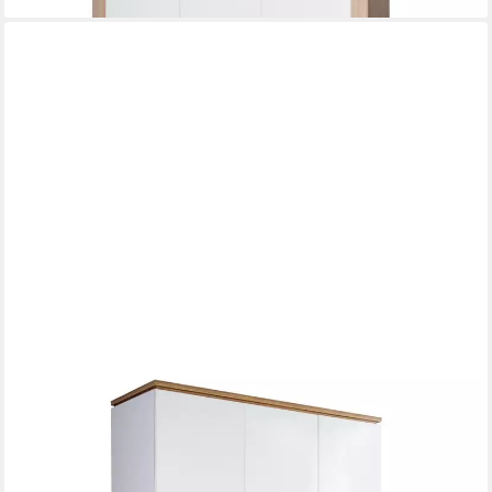
ROBA®
Kinderkleiderschrank Finn 3-türiger Drehtürenschrank, mit Soft
Close-Technik
695,90 €
lieferbar in 3 Wochen