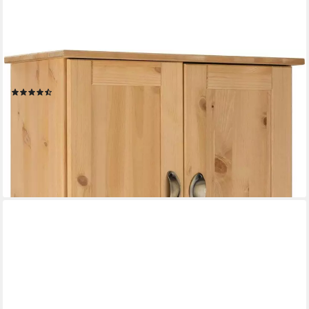
HOME AFFAIRE
Hochschrank Oslo
(16)
297,10 €
UVP
649,99 €
-54%
lieferbar in 6 Wochen