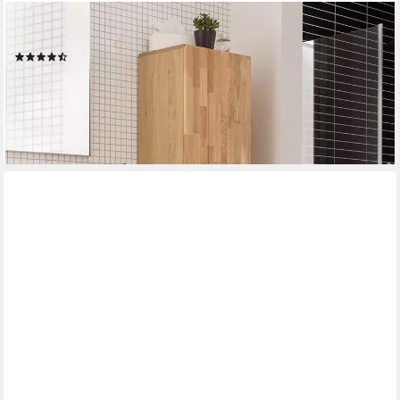
HOME AFFAIRE
Hochschrank Kaika Breite 40 cm
(21)
343,69 €
UVP
746,99 €
-54%
lieferbar in 4 Wochen