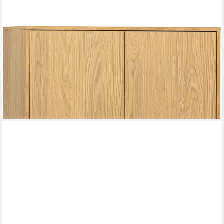
WOOOD
Hochkommode Silas FSC® holz gebürstet mit Metallgestell H149
cm x B 85 cm x T36 cm (2 St), Eichen-Melamin, sichtbare
Maserung, Tragkraft Boden 15 kg
ab 599,00 €
lieferbar in 4 Wochen