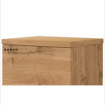
WELLTIME
Midischrank Livorno stehende und hängende Montage möglich
(5)
209,99 €
UVP
339,99 €
-38%
lieferbar in 3 Wochen