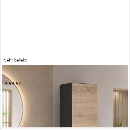
Sehr beliebt
HOME AFFAIRE
Hochschrank Wisla Höhe 180 cm, mit Türen & Schubkasten
(168)
149,99 €
UVP
299,99 €
-50%
lieferbar - in 2-3 Werktagen bei dir