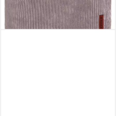
39,99 €
UVP
69,95 €
-43%
lieferbar - in 2-3 Werktagen bei dir
+4
ICON