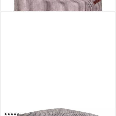
+4
GREEN BEAN
Pouf Cube Cord (Indoor Sitzhocker Sitzkissen Fußhocker Relax-
Sessel, Made in Germany), die ideale Ergänzung zum Sitzsack
(13)