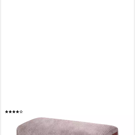
GREEN BEAN
Pouf Ottomane Cord (Indoor Sitzhocker Sitzkissen Fußhocker
Relax-Sessel, Made in Germany), die ideale Ergänzung zum
Sitzsack
(4)
49,99 €
UVP
89,95 €
-44%
lieferbar - in 2-3 Werktagen bei dir