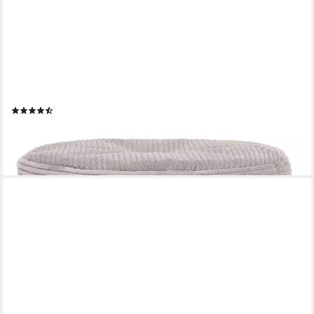
ICON
Pouf XL aus Cord „Milano“, mit Füllung
(13)
49,99 €
lieferbar - in 3-4 Werktagen bei dir
+1