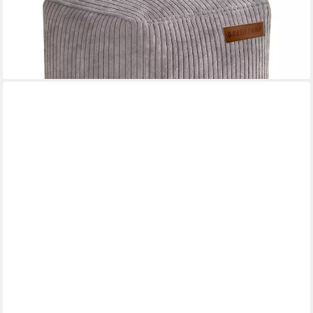
39,99 €
UVP
69,95 €
-43%
lieferbar - in 2-3 Werktagen bei dir
+4
RELAXDAYS