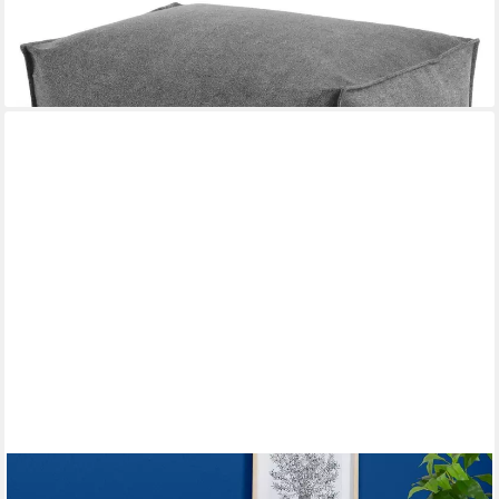
-31%
lieferbar - in 3-4 Werktagen bei dir
STEFFENSMEIER