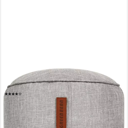
GREEN BEAN
Pouf Sitzsack-Hocker Home Linen 45x25cm (Sitzsack-Hocker
45x25cm mit EPS-Perlen Füllung -, Fußhocker Fußkissen Sitz-
Pouf für Sitzsäcke), Bodenkissen für Kinder und Erwachsene -
Sitzkissen Sitzhocker
(14)
39,95 €
UVP
79,95 €
-50%
lieferbar - in 2-3 Werktagen bei dir
+2