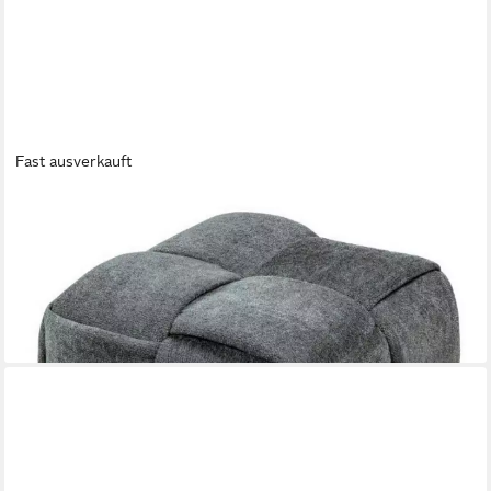
Fast ausverkauft
SKYE DECOR
Pouf Knitting (1-St), Bouclé Polsterpouf
109,90 €
149,00 €
-26%
lieferbar in 5 Wochen