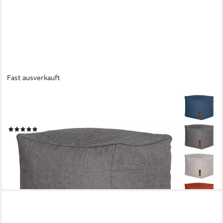
Fast ausverkauft
GREEN BEAN
Pouf Cube Linen (Indoor Sitzhocker Sitzkissen Fußhocker Relax-
Sessel, Made in Germany), die ideale Ergänzung zum Sitzsack
(1)
39,99 €
UVP
69,95 €
-43%
lieferbar - in 2-3 Werktagen bei dir
+1