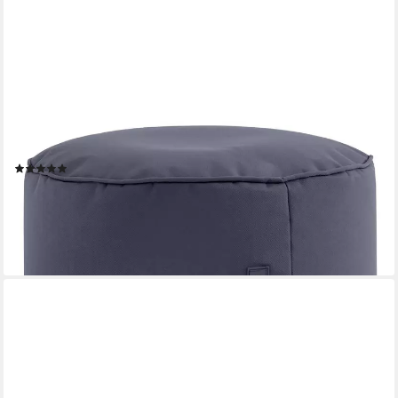
GREEN BEAN
Pouf Sitzsack-Hocker Pouf Stay 45x25cm (Sitzsack-Hocker
45x25cm mit EPS-Perlen Füllung -, Fußhocker Fußkissen Sitz-
Pouf für Sitzsäcke), die ideale Ergänzung zum Sitzsack
(7)
34,99 €
UVP
69,95 €
-50%
lieferbar - in 2-3 Werktagen bei dir
+12