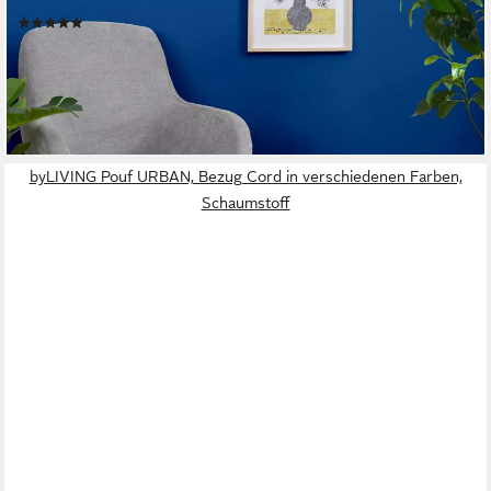
Pouf Bali
(4)
69,90 €
129,00 €
-46%
lieferbar - in 2-3 Werktagen bei dir
byLIVING Pouf URBAN, Bezug Cord in verschiedenen Farben,
Schaumstoff