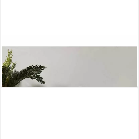
SKYE DECOR
Pouf Bliss-Berlin (1-St., 1 Pouf), Mit Eschenholzbeinen
114,90 €
169,90 €
-32%
lieferbar in 5 Wochen
+1