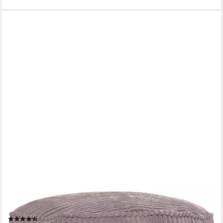
GREEN BEAN
Pouf Sitzsack-Hocker Pouf Cord 45x25cm (Indoor Sitzhocker
Sitzkissen Fußhocker Relax-Sessel, Made in Germany), die ideale
Ergänzung zum Sitzsack
(29)