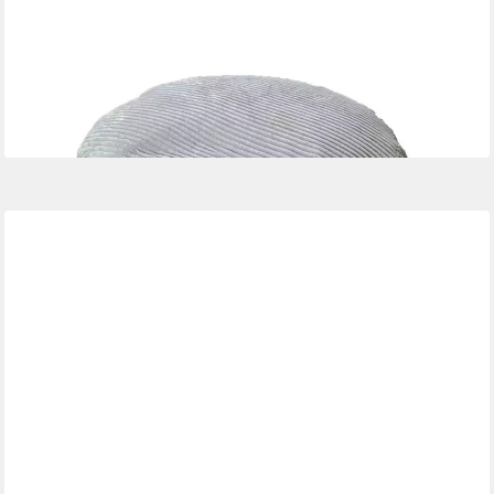
Pouf mit Cordbezug, Hellgrau
29,99 €
UVP
59,99 €
-50%
lieferbar - in 2-3 Werktagen bei dir