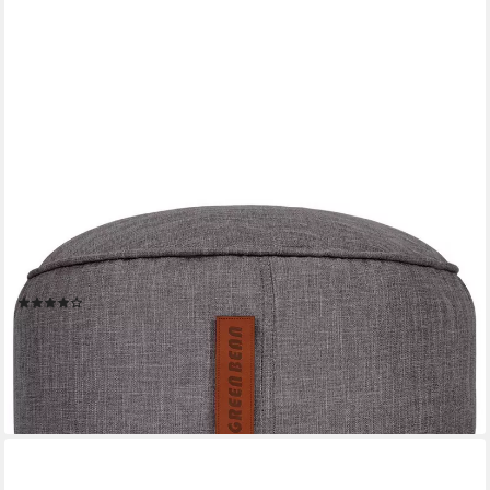
GREEN BEAN
Pouf Sitzsack-Hocker Home Linen 45x25cm (Sitzsack-Hocker
45x25cm mit EPS-Perlen Füllung -, Fußhocker Fußkissen Sitz-
Pouf für Sitzsäcke), Bodenkissen für Kinder und Erwachsene -
Sitzkissen Sitzhocker
(14)
39,95 €
UVP
79,95 €
-50%
lieferbar - in 2-3 Werktagen bei dir
+2