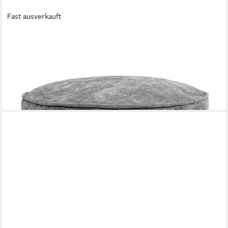
Fast ausverkauft
ICON
Pouf XL aus Chenille „Milano“, mit Füllung
34,99 €
UVP
49,99 €
-30%
lieferbar - in 3-4 Werktagen bei dir