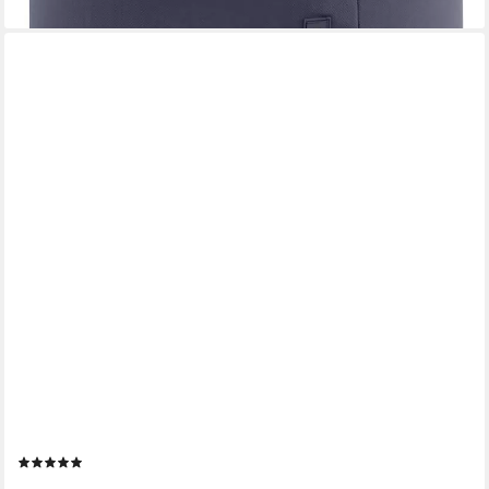
MOKEBO
Pouf Der Ruhestifter (aus Webstoff), Sitz-Hocker, Bodenkissen,
Fußhocker oder Sitzkissen eckig in Anthrazit
(5)
ab 54,99 €
UVP
79,99 €