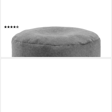
MOKEBO
Pouf Der Ruhepouf (rund und aus Webstoff), Made in Germany,
Sitzhocker, Bodenkissen, Fußhocker in Grau
(24)
ab 44,99 €
UVP
54,99 €
-18%
lieferbar - in 3-4 Werktagen bei dir