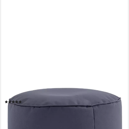
GREEN BEAN
Pouf Sitzsack-Hocker Pouf Stay 45x25cm (Sitzsack-Hocker
45x25cm mit EPS-Perlen Füllung -, Fußhocker Fußkissen Sitz-
Pouf für Sitzsäcke), die ideale Ergänzung zum Sitzsack
(7)
34,99 €
UVP
69,95 €
-50%
lieferbar - in 2-3 Werktagen bei dir
+12