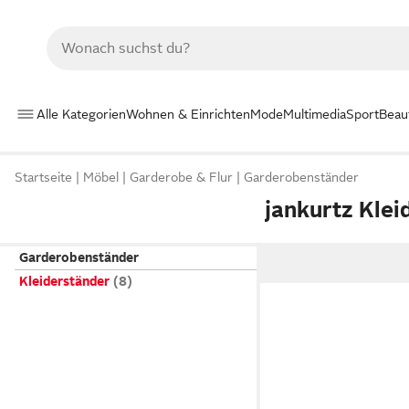
Alle Kategorien
Wohnen & Einrichten
Mode
Multimedia
Sport
Beau
Startseite
Möbel
Garderobe & Flur
Garderobenständer
jankurtz Klei
Garderobenständer
Kleiderständer