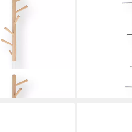
JANKURTZ
us Metall, Weiß
Kleiderständer Glasgow au
119,00 €
in 4-5 Werktagen bei dir