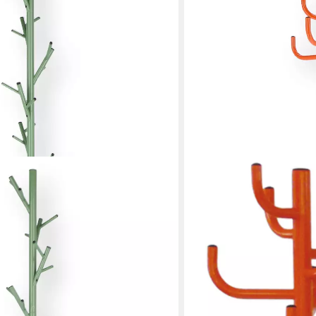
JANKURTZ
Kleiderständer Kaktus, Me
149,00 €
lieferbar in 4 Wochen