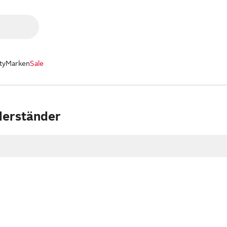
ty
Marken
Sale
derständer