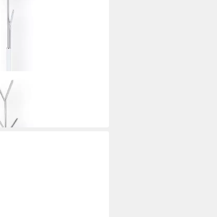
eiß-verchromt