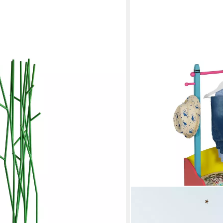
freistehender Kleiderständer von
), (Einzelner
), Skandinavischer Kleiderständer im
s Stahl
en bei dir