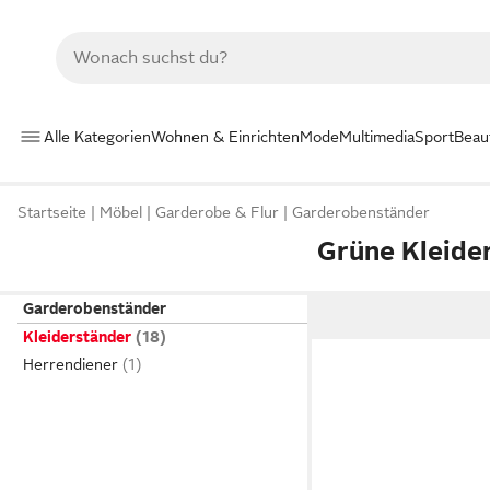
Alle Kategorien
Wohnen & Einrichten
Mode
Multimedia
Sport
Beau
Startseite
Möbel
Garderobe & Flur
Garderobenständer
Grüne Kleide
Garderobenständer
Kleiderständer
Herrendiener