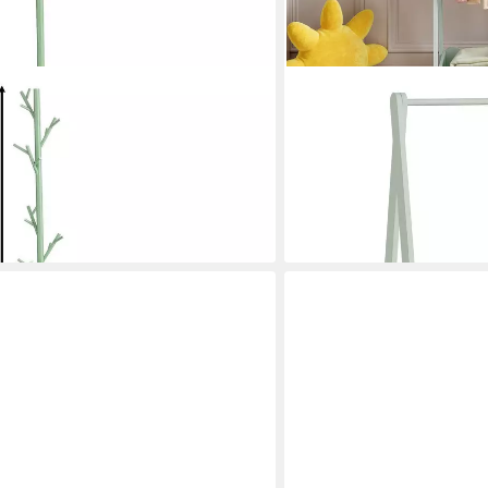
EN.CASA
 Garderobenständer mit 6 Haken aus
Kleiderständer, für Kinder
99x66x38 cm Mintgrün
41,99 €
lieferbar - in 5-6 Werktagen be
en bei dir