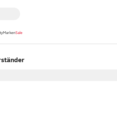
ty
Marken
Sale
rständer