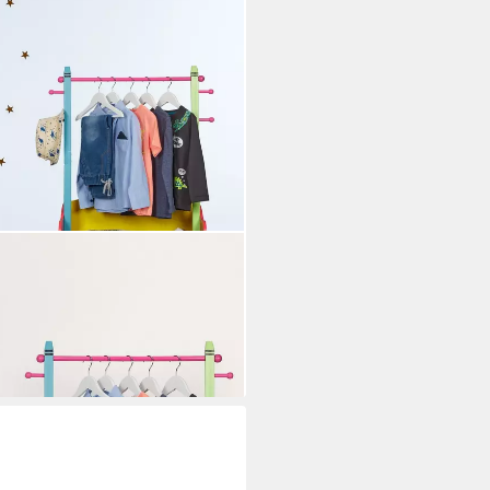
iderständer mit Ablagen
i dir