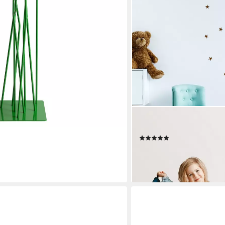
RELAXDAYS
Kleiderständer Kinder Kle
(2)
39,99 €
UVP
69,99 €
-43%
lieferbar - in 2-3 Werktagen be