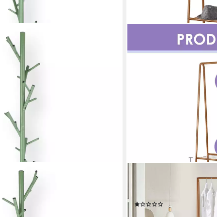
YOUYIJIA
s Metall, Salbei
Kleiderständer Kleiderstän
Garderobenständer
(1)
en bei dir
19,99 €
UVP
26,99 €