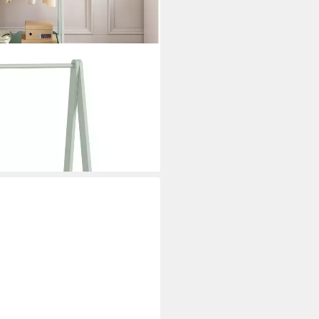
 »Vestnes« mit Kleiderstange
i dir