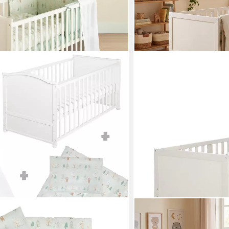
ROBA®
d Buddies - umbaubares Babybett,
Komplettbett Savanna Fri