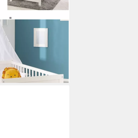
inkl. kompletter
en, Matratze & Himmel
i dir