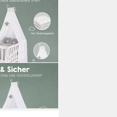
et "Little Stars",
Holz in Weiß / Grau
i dir