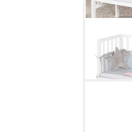
ROBA®
Beistellbett 2 in 1 Bet
154,90 €
UVP
219,90 €
-30%
lieferbar - in 4-5 Werktag