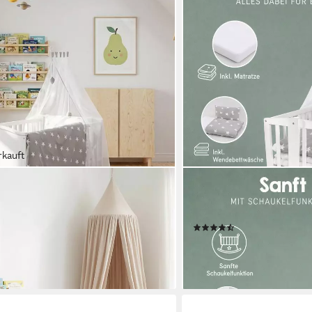
rkauft
ROBA®
 Stabil aus Holz - Gitterbett mit
Stubenbett Komplettwiegens
ettwäsche, Himmel, Nest & Matratze
Stubenwagen & Wiege aus 
(8)
159,90 €
0 €
UVP
254,90 €
-37%
en bei dir
lieferbar - in 4-5 Werktagen be