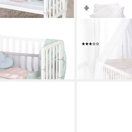
ROBA®
t, inkl. Matratze, Nestchen & Barriere
Komplettbett 70 x 140 cm, 
Textilausstattung, Nestch
(12)
ab 199,90 €
UVP
384,90 €
en bei dir
-48%
lieferbar - in 6-7 Werktagen be