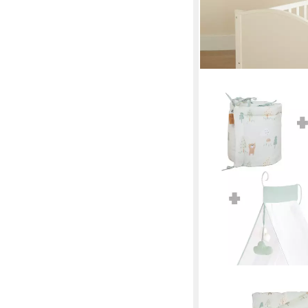
ROBA®
Komplettbett Woodlan