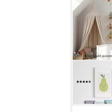
Sehr beliebt
Fast ausve
ROBA®
Babybett Little Stars -
süßem Design, inkl. B
(54)
ab 249,90 €
UVP
389,9
-36%
lieferbar - in 6-7 Werktag