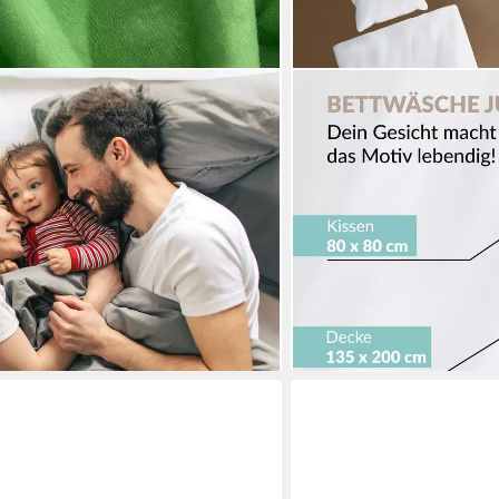
CARPE SONNO
forcé, 2 teilig, Fußball, American
Kinderbettwäsche 135 x 2
Kinder Teenager 100% Baum
OEKO-TEX Bettbezug - At
€
21,95 €
59,95 €
-63%
lieferbar - in 2-3 Werktagen be
en bei dir