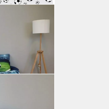
che Fußball Stadion 135 x 200
lig, Langlebig
i dir