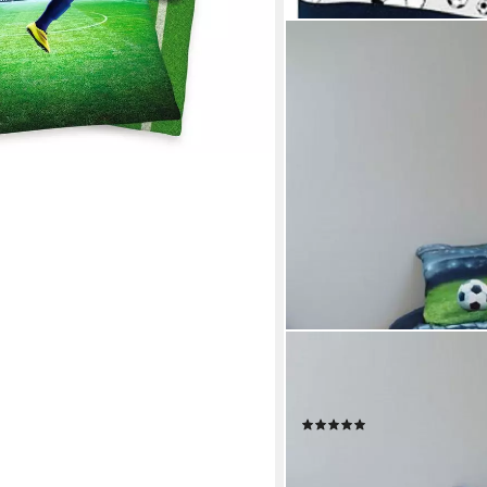
BRANDMAC
Kinderbettwäsche Bettwäs
cm, 100 % Baumwolle, 2 tei
(2)
29,95 €
lieferbar - in 2-3 Werktagen be