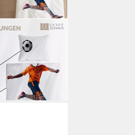
00 Jungen Bettwäsche Fußball
wolle, Renforcé, 2 teilig,
mungsaktiv & Kuschelweich
i dir