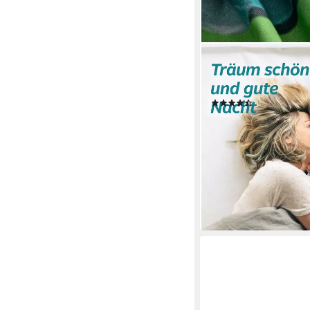
OTTO HOME
Bettwäsche Joonas, Ren
Football
(4)
ab 32,99 €
UVP
69,99 
-53%
lieferbar - in 1-2 Werktag