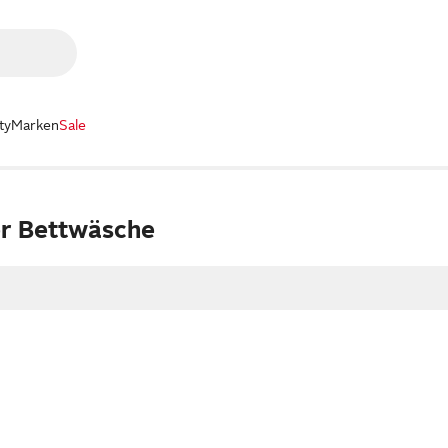
ty
Marken
Sale
er Bettwäsche