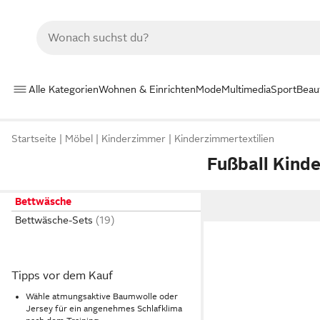
Alle Kategorien
Wohnen & Einrichten
Mode
Multimedia
Sport
Beau
Startseite
Möbel
Kinderzimmer
Kinderzimmertextilien
Fußball Kind
Bettwäsche
Bettwäsche-Sets
Tipps vor dem Kauf
Wähle atmungsaktive Baumwolle oder
Jersey für ein angenehmes Schlafklima