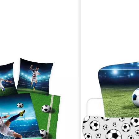
ECTION
llschuss, Renforcé, 2 teilig, mit
en bei dir