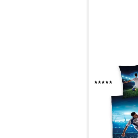
HERDING YOUNG COLL
Kinderbettwäsche Fußba
einem Fußballspieler
(72)
ab 30,05 €
lieferbar - in 3-4 Werktag