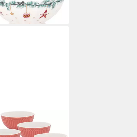
lischalen)
3 €
rbar - in 2-3 Werktagen bei dir
ENGATE
ischale Alice Müslischale coral 14
et6, Steinzeug, (Schüsseln &