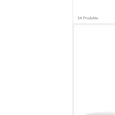
34 Produkte
GREENGATE
Müslischüssel GreenG
Alice Dunkelblau