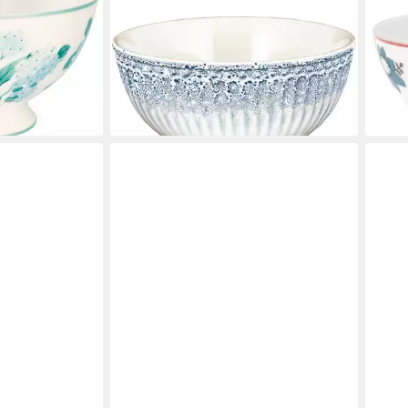
up Bowl white
Müslischale Alice Müslischale ripple
Müsl
enschalen)
blue 14cm, Steinzeug, (Müslischalen)
Scha
ab 14,56 €
aus 
en bei dir
lieferbar - in 2-3 Werktagen bei dir
18,9
liefe