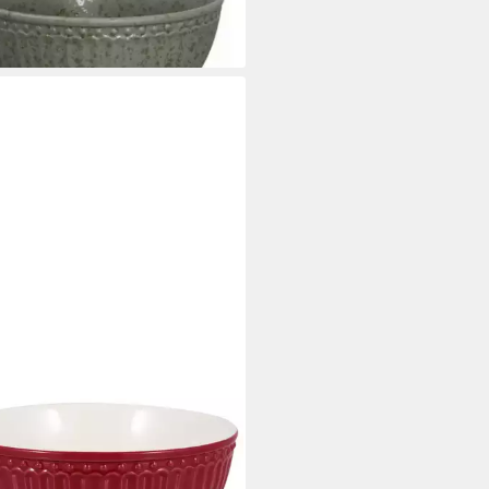
rbar - in 2-3 Werktagen bei dir
ENGATE
ischale Alice Müslischale claret
14 cm, Steinzeug, (Schüsseln &
len)