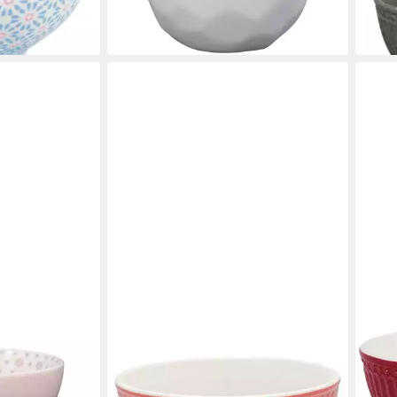
en bei dir
liefe
16,19 €
lieferbar - in 2-3 Werktagen bei dir
GREENGATE
GRE
schale dusty
Müslischale Alice Müslischale coral 14
Müsl
einzeug,
cm, Steinzeug, (Schüsseln &
red 
Schalen)
Scha