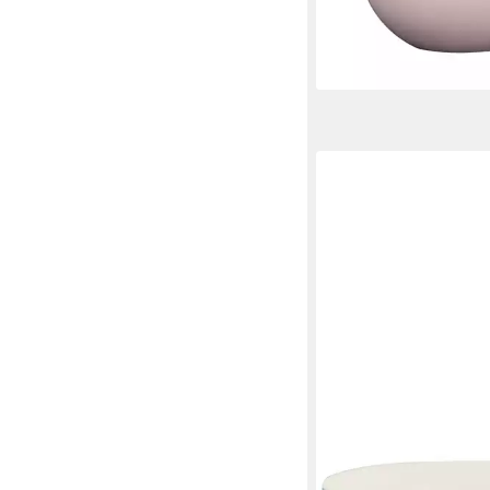
ab 19,84 €
lieferbar - in 2-3 Werktag
GREENGATE