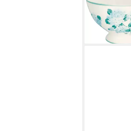
Müslischale Liliana So
15cm, Steingut, (Supp
22,90 €
lieferbar - in 2-3 Werktag