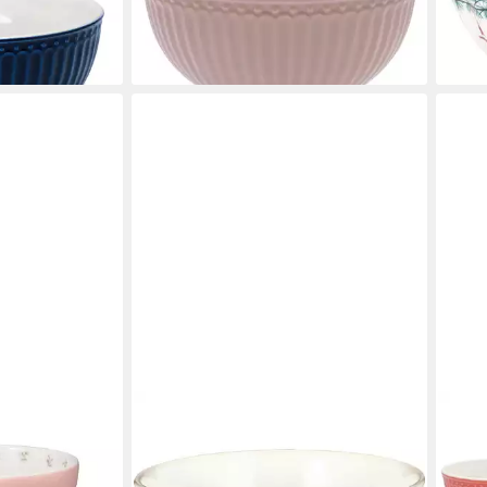
(Schüsseln & Schalen)
(Müs
15,59 €
27,1
en bei dir
lieferbar - in 2-3 Werktagen bei dir
liefe
GREENGATE
GRE
lischale pale
Müslischale Dunes Müslischale white
Müsl
einzeug,
14cm, Steinzeug, (Müslischalen)
cm S
ab 18,93 €