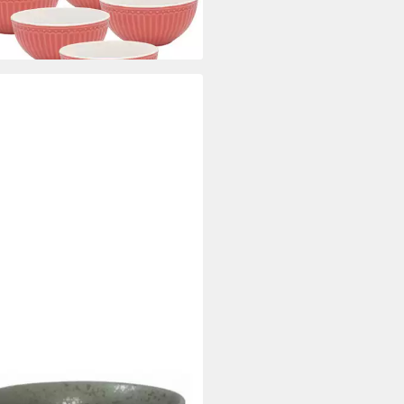
len)
3 €
rbar - in 2-3 Werktagen bei dir
ENGATE
ischüssel GreenGate Müslischale
e Olivgrün
1 €