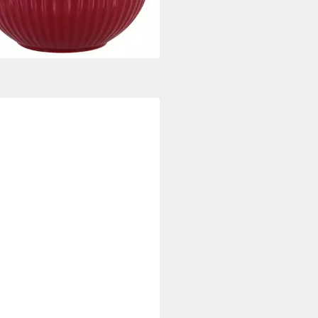
6 €
rbar - in 2-3 Werktagen bei dir
ENGATE