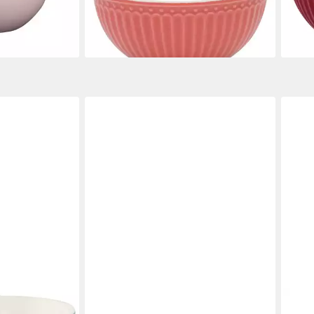
ab 14,55 €
16,7
en bei dir
lieferbar - in 2-3 Werktagen bei dir
liefe
+1
GREENGATE
GRE