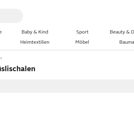
e
Baby & Kind
Sport
Beauty & D
Heimtextilien
Möbel
Bauma
n
slischalen