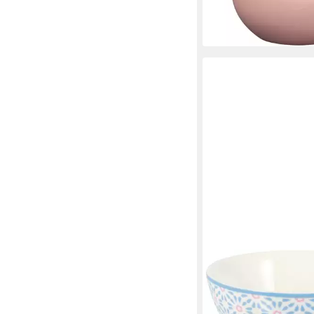
(Müslischalen)
ab 22,36 €
lieferbar - in 2-3 Werktag
GREENGATE
Müslischale Suzette S
blue 0,2l, Steingut, (B
9,90 €