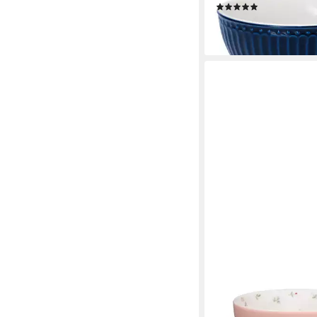
(1)
15,59 €
lieferbar - in 2-3 Werktag
GREENGATE
Müslischale Elysia Müs
pink inside 14,5cm, St