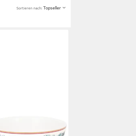
Topseller
Sortieren nach:
ENGATE
ischale Juana French Bowl
ge white 13,5cm, Steingut,