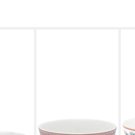
GREENGATE
GRE
ate Müslischale
Müslischale Alice Müslischale
Müsl
hazelnut brown 0,45 l, Steinzeug,
xlar