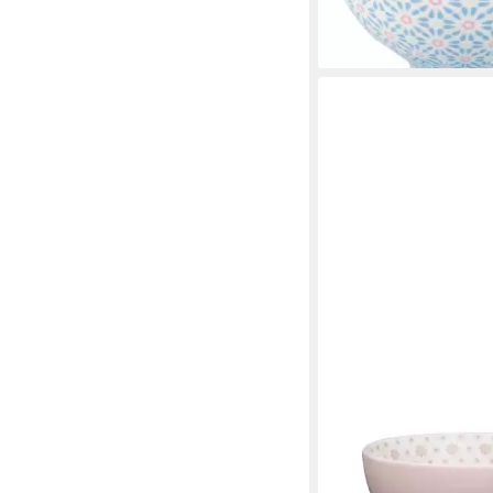
lieferbar - in 2-3 Werktag
GREENGATE
Müslischale Sina Müsli
rose inside 14,5cm, St
(Müslischalen)