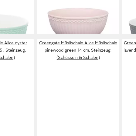
GREENGATE
GRE
ate Müslischale
Müslischale Alice Müslischale vintage
Müsl
rose 0,45l, Steinzeug, (Bowls)
Alic
17,44 €
ab 1
en bei dir
lieferbar - in 2-3 Werktagen bei dir
liefe
e Alice oyster
Greengate Müslischale Alice Müslischale
Greeng
5l, Steinzeug,
pinewood green 14 cm, Steinzeug,
lavend
Schalen)
(Schüsseln & Schalen)