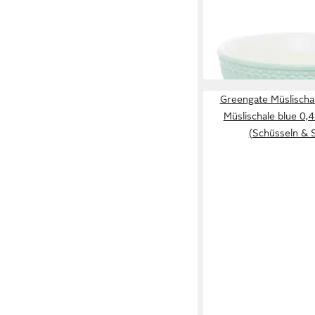
GREENGATE
Müslischüssel GreenG
Alice kühle Minze
15,44 €
lieferbar - in 2-3 Werktag
Greengate Müslischal
Müslischale blue 0,4
(Schüsseln & 