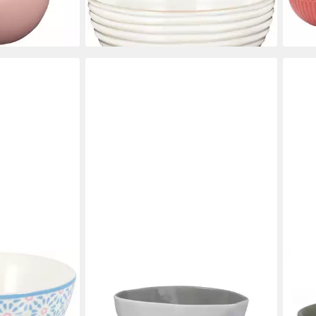
Scha
lieferbar - in 2-3 Werktagen bei dir
70,3
en bei dir
liefe
GREENGATE
GRE
nack Bowl pale
Müslischale Elements Müslischale
Müsl
owls)
grey 14,5cm, Steinzeug,
Alic
15,5
(Müslischalen)