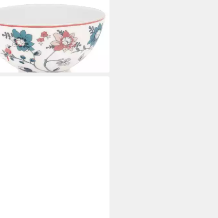
ischale weiß 500 ml Müsli
le Schüssel Ø 15 cm H: 8,5 cm
Porzellan
0 €
rbar - in 2-3 Werktagen bei dir