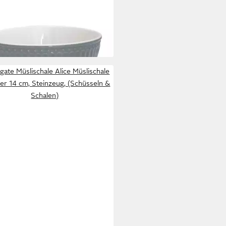
ENGATE
ischüssel GreenGate Müslischale
e Steingrau
0,00 €
rbar - in 2-3 Werktagen bei dir
ate Müslischale Alice Müslischale
er 14 cm, Steinzeug, (Schüsseln &
Schalen)