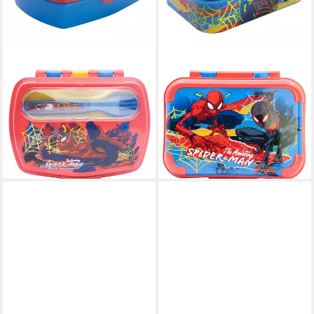
MARVEL
MARVEL
Lunchbox Marvel Spiderman
Lunchbox Marvel Spiderman
4 tlg Kinder Set Brotdose
2 teiliges Kinder Set Brotdose
Trinkflasche 400 ml Besteck,
Trinkflasche 475 ml, (2-tlg.,
(Spar-Set, 4-tlg., Spar-Set)
Spar-Set)
17,90 €
18,90 €
lieferbar - in 4-5 Werktagen bei dir
lieferbar - in 4-5 Werktagen bei dir