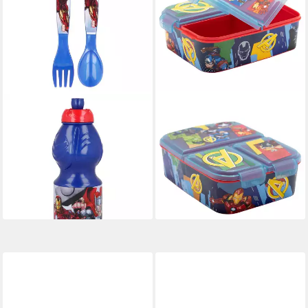
MARVEL
MARVEL
Lunchbox Marvel Avengers 4
Lunchbox Marvel Avengers
teiliges Lunch Set - Brotdose
Kinder Set 2 tlg 3 Kammern
Trinkflasche Besteck,
Brotdose Trinkflasche, (2-tlg.,
Kunststoff, (4-tlg)
Spar-Set)
16,87 €
18,90 €
lieferbar - in 4-5 Werktagen bei dir
lieferbar - in 4-5 Werktagen bei dir