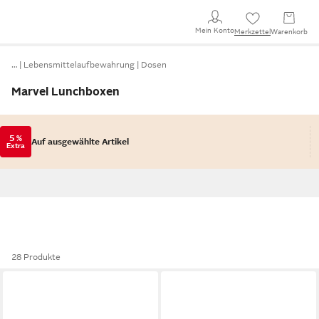
Mein Konto
Merkzettel
Warenkorb
…
Lebensmittelaufbewahrung
Dosen
Marvel Lunchboxen
5 %
Auf ausgewählte Artikel
Extra
28 Produkte