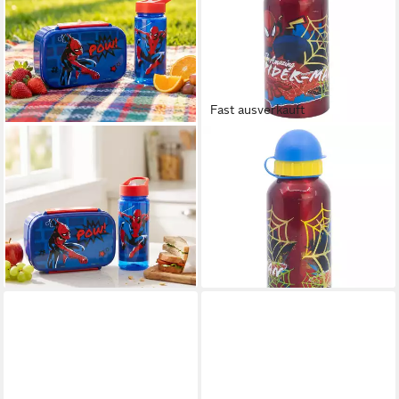
Fast ausverkauft
MARVEL
MARVEL
Lunchbox Marvel Spiderman
Lunchbox Marvel Spiderman
Kinder 2 teiliges Set Brotdose
2 tlg Kinder Set 3 Kammern
Trinkflasche 500 ml, (2-tlg)
Brotdose Alu Trinkflasche,
19,90 €
(Spar-Set, 2-tlg., Spar-Set)
lieferbar - in 4-5 Werktagen bei dir
18,90 €
lieferbar - in 4-5 Werktagen bei dir