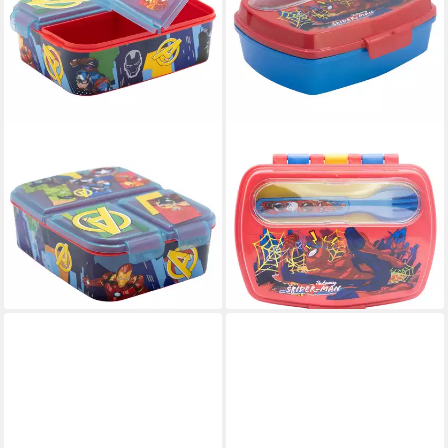
MARVEL
MARVEL
Lunchbox Marvel Avengers
Lunchbox Marvel Spiderman
Kinder Set 2 tlg 3 Kammern
4 tlg Kinder Set Brotdose
Brotdose Trinkflasche, (2-tlg.,
Trinkflasche Besteck, (4-tlg.,
Spar-Set)
Spar-Set)
18,90 €
18,95 €
lieferbar - in 4-5 Werktagen bei dir
lieferbar - in 4-5 Werktagen bei dir