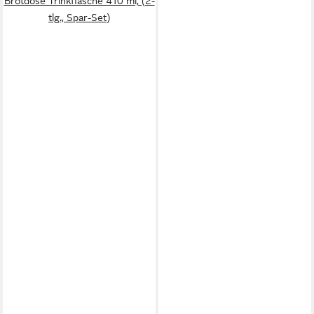
Brotdose Trinkflasche 410 ml, (2-
tlg., Spar-Set)