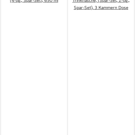
(4-tlg., Spar-Set), 650 ml
Trinkflasche, (Spar-Set, 2-tlg.,
Spar-Set), 3 Kammern Dose