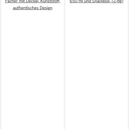
Fächer mit Deckel, Kunststoff,
650 ml und Snackbox, (2-tlg)
authentisches Design