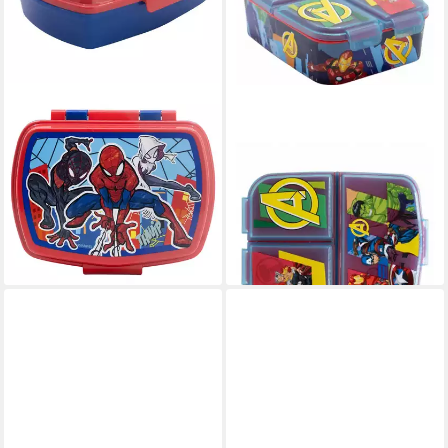
MARVEL
THE AVENGERS
Lunchbox Marvel Spiderman
Lunchbox Captain America
2 teiliges Kinder Set Brotdose
Hulk Iron Man Brotdose,
Trinkflasche 410 ml, (2-tlg.,
Vesperdose mit 3 Fächern
12,95 €
Spar-Set)
UVP
24,99 €
15,90 €
-48%
lieferbar - in 4-5 Werktagen bei dir
lieferbar - in 9-11 Werktagen bei
dir