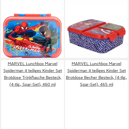
MARVEL
MARVEL
Lunchbox Marvel Spiderman
Lunchbox Marvel Avengers
2 teiliges Kinder Set Brotdose
Kinder Lunch Set 4tlg, (4-tlg),
Trinkflasche 510 ml, (Spar-
3 Kammern Brotdose Alu-
Set, 2-tlg., Spar-Set)
Trinkflasche Besteck
18,90 €
20,90 €
lieferbar - in 4-5 Werktagen bei dir
lieferbar - in 4-5 Werktagen bei dir
MARVEL Lunchbox Marvel
MARVEL Lunchbox Marvel
Spiderman 4 teiliges Kinder Set
Spiderman 4 teiliges Kinder Set
Brotdose Trinkflasche Besteck,
Brotdose Becher Besteck, (4-tlg.,
(4-tlg., Spar-Set), 460 ml
Spar-Set), 465 ml