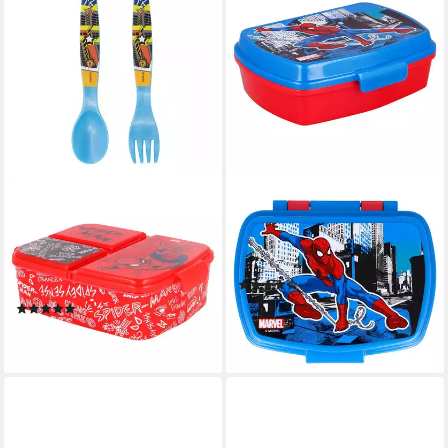
MARVEL
MARVEL
Lunchbox Spiderman 4
Lunchbox Spiderman 4
teiliges Set - 3 Kammer
teiliges Set - Brotdose
Brotdose Trinkflasche
Trinkflasche Besteck, (4-tlg)
(1)
Besteck, (4-tlg)
16,87 €
(1)
lieferbar - in 4-5 Werktagen bei dir
16,87 €
lieferbar - in 4-5 Werktagen bei dir