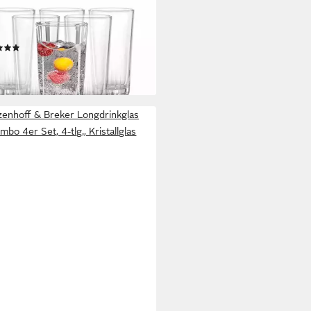
drinkglas Macau
drinkgläser 385 ml 6er Set, 6-
 Glas
(1)
7,01 €
rbar - in 2-3 Werktagen bei dir
zenhoff & Breker Longdrinkglas
bo 4er Set, 4-tlg., Kristallglas