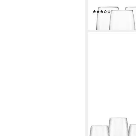
4er Set, 4-tlg., Glas
(1)
ab 12,49 €
lieferbar - in 2-3 Werktag
RITZENHOFF & BREKER
Longdrinkglas Jive, 4-t
Set, je 450 ml