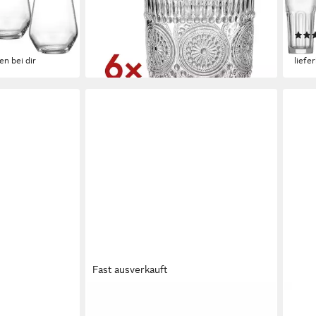
4-tlg.,
Longdrinkglas Paolo, 6-tlg., Glas, 330
Gläse
400 ml
ml, Retro-Look / Ornamentik
Facet
22,69 €
ab 1
lieferbar - in 2-3 Werktagen bei dir
en bei dir
liefe
Fast ausverkauft
RITZENHOFF & BREKER
RITZ
äser 450 ml
Longdrinkglas Riad 350 ml, 1-tlg.,
Glas 