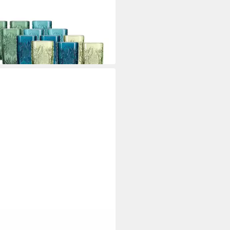
drinkglas Bari Longdrinkgläser
l 12er Set, 12-tlg., Glas
5 €
rbar - in 4-5 Werktagen bei dir
ENHOFF & BREKER