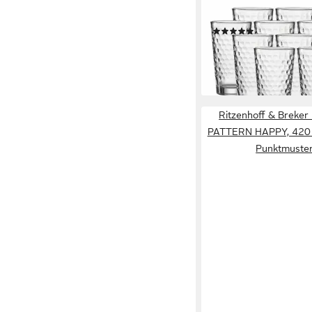
Longdrinkglas Favo Lo
400 ml 12er Set, 12-tlg
(2)
41,95 €
lieferbar - in 4-5 Werktag
+2
Ritzenhoff & Breker
PATTERN HAPPY, 420 m
Punktmuster