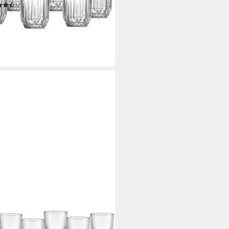
(6)
9 €
rbar - in 3-4 Werktagen bei dir
ENHOFF & BREKER