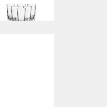
5 €
rbar - in 4-5 Werktagen bei dir
ENHOFF & BREKER