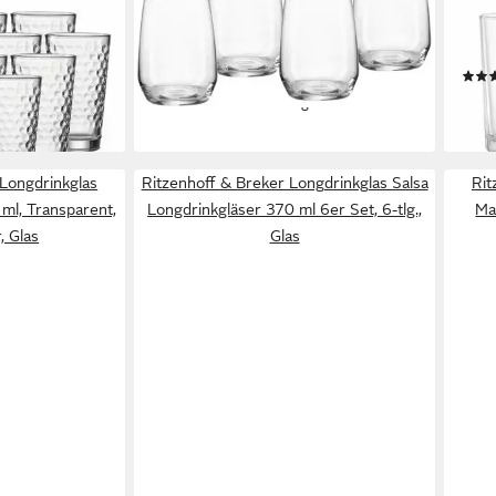
ngdrinkgläser
Longdrinkglas Rumba, 4-tlg., Glas,
Long
., Glas
4er Set, je 450 ml
Long
15,99 €
UVP
19,50 €
tlg.,
-18%
en bei dir
ab 1
lieferbar - in 3-4 Werktagen bei dir
liefe
 Longdrinkglas
Ritzenhoff & Breker Longdrinkglas Salsa
Rit
l, Transparent,
Longdrinkgläser 370 ml 6er Set, 6-tlg.,
Mam
, Glas
Glas