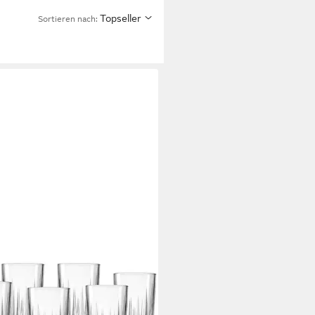
Topseller
Sortieren nach:
ENHOFF & BREKER
rinkglas Palace, 6-tlg., Glas, 6er
 je 350 ml