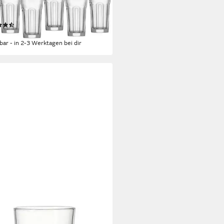
r-Set Riad, 6-tlg., Glas,
ten-Optik, 6-teilig
(41)
2,29 €
rbar - in 2-3 Werktagen bei dir
ENHOFF & BREKER
Trinkglas Shanti mit Paisley-