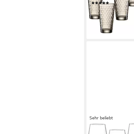
(90)
ab 14,88 €
UVP
22,50 €
-34%
lieferbar - in 3-4 Werktag
+2
Sehr beliebt
RITZENHOFF & BREKER