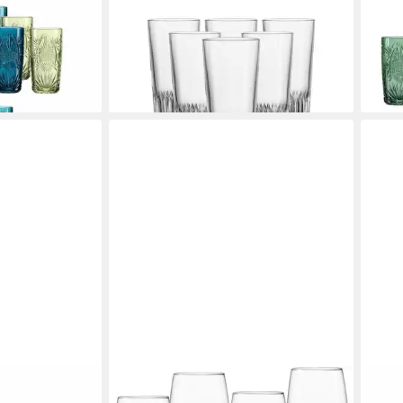
rgläser-Set
Longdrinkglas Bergamo
Long
Longdrinkgläser 350 ml 6er Set, 6-
360 m
66,9
tlg., Glas
liefe
44,45 €
lieferbar - in 4-5 Werktagen bei dir
en bei dir
RITZENHOFF & BREKER
RITZ