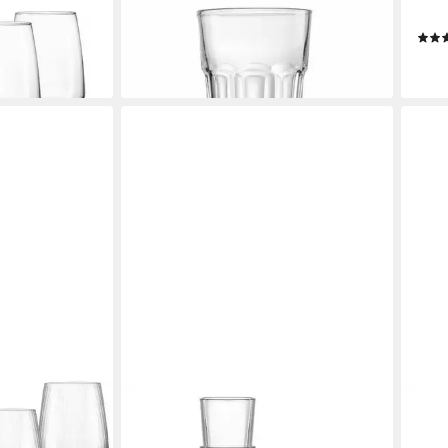
Glas
Blüt
10,52 €
ab 2
lieferbar - in 2-3 Werktagen bei dir
en bei dir
liefe
RITZENHOFF & BREKER
RITZ
lg., Glas, 4er
Longdrinkglas Bali Longdrinkgläser
Long
370 ml 6er Set, 6-tlg., Glas
Schn