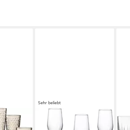
Sehr beliebt
RITZENHOFF & BREKER
RITZ
ilig, 6-tlg.,
Longdrinkglas Salsa, 6-tlg., Glas,
Longd
ml
robust und kristallklar, 6-teilig
Set,