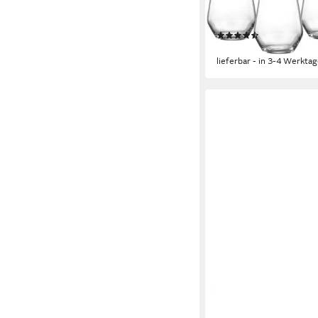
Longdrinkglas Mambo, 
Kristallglas, 4-teilig, 
(24)
14,99 €
lieferbar - in 3-4 Werktag
RITZENHOFF & BREKER
Glas Rumba Wassergl