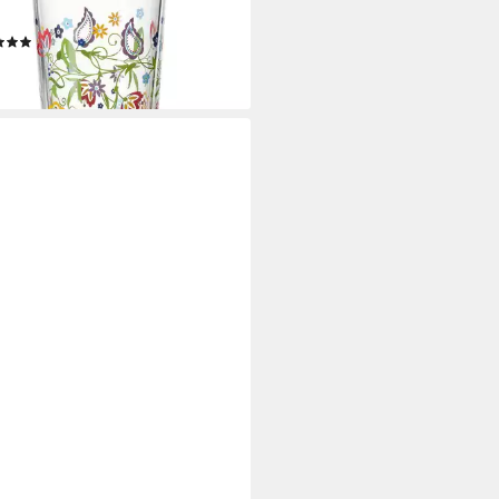
en-Dekor 380 ml, Glas
(1)
,80 €
rbar - in 3-4 Werktagen bei dir
ENHOFF & BREKER
drinkglas Bergamo
apsgläser 70 ml 6er Set, 6-tlg.,