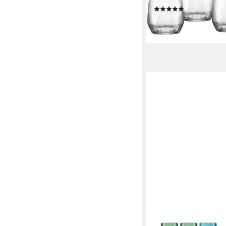
(2)
20,50 €
lieferbar - in 3-4 Werktag
RITZENHOFF & BREKER