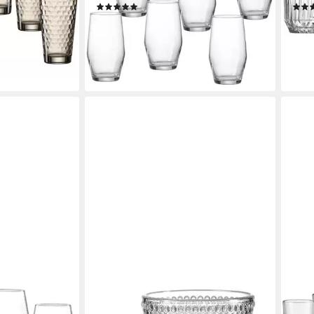
(35)
14,80 €
18,9
UVP
23,99 €
liefe
-38%
en bei dir
lieferbar - in 3-4 Werktagen bei dir
RITZENHOFF & BREKER
RITZ