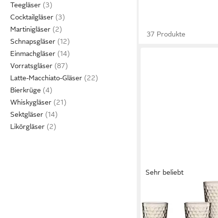
Teegläser
Cocktailgläser
Martinigläser
37 Produkte
Schnapsgläser
Einmachgläser
Vorratsgläser
Latte-Macchiato-Gläser
Bierkrüge
Whiskygläser
Sektgläser
Likörgläser
Sehr beliebt
RITZENHOFF & BREKER
Longdrinkglas Favo, 6-te
Glas, 6er Set, je 350 