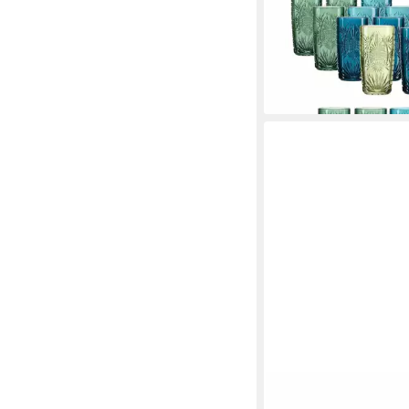
Longdrinkglas Bari Ba
24er Set, 24-tlg., Glas
118,95 €
UVP
143,76 €
-17%
lieferbar - in 4-5 Werktag
RITZENHOFF & BREKER