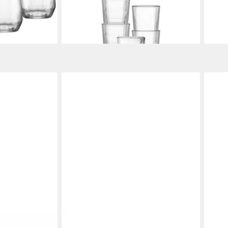
ab 22,18 €
Glas
lieferbar - in 2-3 Werktagen bei dir
34,4
en bei dir
liefe
RITZENHOFF & BREKER
RITZ