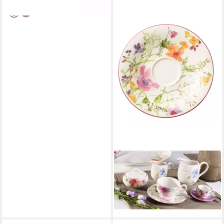
VILLEROY & BOCH
Untertasse Mariefleur Basic,
Spülmaschinengeeignet,
Mehrfarbig, Blumen, H: 1cm
68,50 €
UVP
102,00 €
-33%
lieferbar - in 2-3 Werktagen bei dir