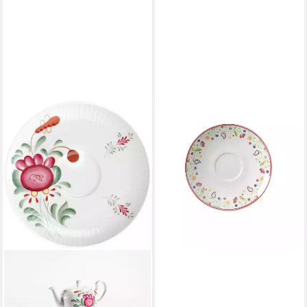
RITZENHOFF & BREKER
Untertasse
Ritzenhoff&Breker Shanti'
Kaffee-Untertasse 1 Stück
ab 11,64 €
lieferbar - in 2-3 Werktagen bei dir