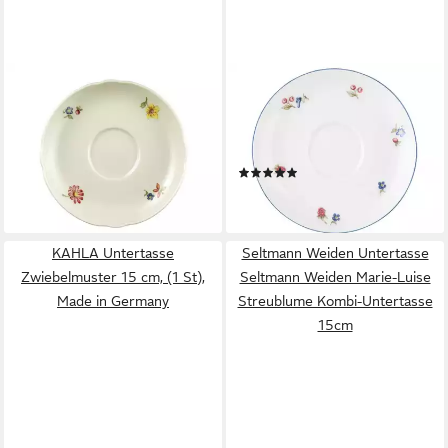
SELTMANN WEIDEN
SELTMANN WEIDEN
Untertasse Seltmann Weiden
Untertasse Seltmann Weiden
Marie Luise Blütenmeer
Sonate Nostalgie Teeuntere
Teeuntertasse 13cm
13cm
(1)
10,44 €
11,35 €
lieferbar - in 2-3 Werktagen bei dir
lieferbar - in 2-3 Werktagen bei dir
KAHLA Untertasse
Seltmann Weiden Untertasse
Zwiebelmuster 15 cm, (1 St),
Seltmann Weiden Marie-Luise
Made in Germany
Streublume Kombi-Untertasse
15cm