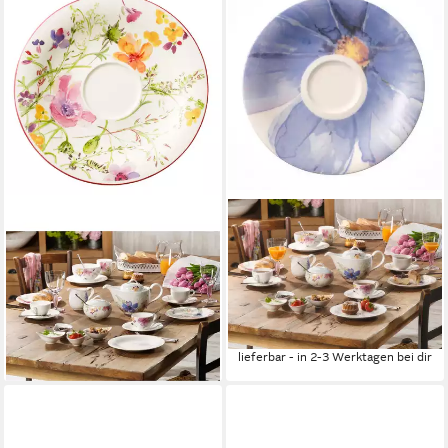
VILLEROY & BOCH
VILLEROY & BOCH
Untertasse Mariefleur Basic,
Untertasse Mariefleur Gris,
Spülmaschinengeeignet,
Spülmaschinengeeignet,
Mehrfarbig, Blumen, H: 1cm
Mehrfarbig, Blumen, H: 1.5cm
91,00 €
ab 59,50 €
UVP
132,00 €
UVP
90,00 €
-31%
-34%
lieferbar - in 2-3 Werktagen bei dir
lieferbar - in 2-3 Werktagen bei dir