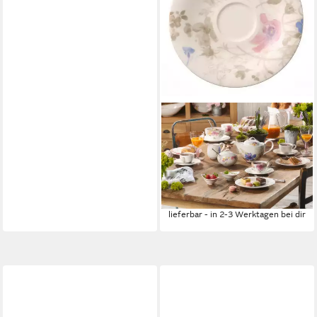
VILLEROY & BOCH
Untertasse Mariefleur Gris,
Spülmaschinengeeignet,
Mehrfarbig, Blumen, H: 2cm
68,50 €
UVP
102,00 €
-33%
lieferbar - in 2-3 Werktagen bei dir