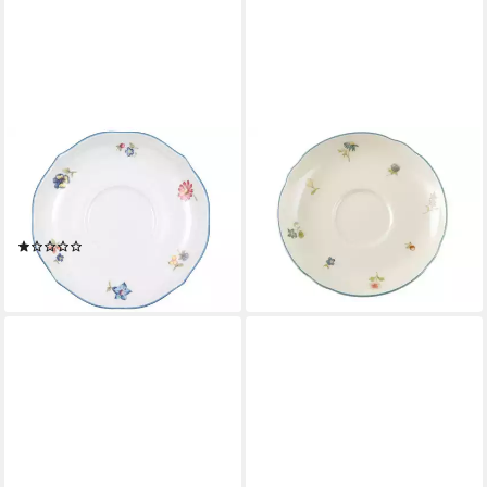
SELTMANN WEIDEN
SELTMANN WEIDEN
Untertasse Seltmann Weiden
Untertasse Seltmann Weiden
Sonate Nostalgie Kombi-
Marie-Luise Streublume
Untere 15cm
Teeuntertasse 13 cm
(1)
12,08 €
13,58 €
lieferbar - in 2-3 Werktagen bei dir
lieferbar - in 2-3 Werktagen bei dir