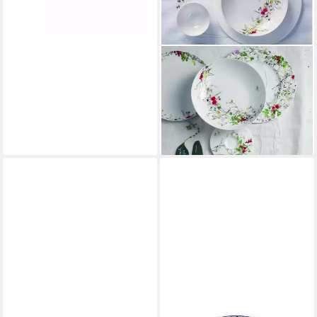
lieferbar - in 2-3 Werktagen bei dir
matte Glasur, Schwebend
ROSENTHAL
Untertasse Brillance Fleurs
Sauvages Kaffee-Untertasse
15 cm, Untertasse
ab 18,80 €
lieferbar - in 2-3 Werktagen bei dir