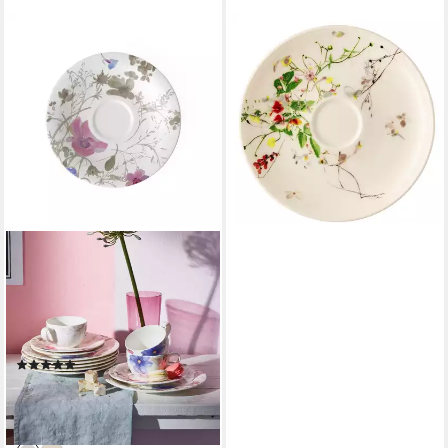
ROSENTHAL
Untertasse Brillance Fleurs
Sauvages Kaffee-Untertasse
14 cm, Untertasse
ab 19,90 €
lieferbar in 7 Wochen
VILLEROY & BOCH
Untertasse Mariefleur
Untertasse, (1 St), Premium
Porcelain, mikrow.- &
spülm.sicher, Made in
(5)
Germany
ab 11,45 €
15,70 €
-27%
lieferbar - in 2-3 Werktagen bei dir