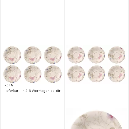
VILLEROY & BOCH
Untertasse Mariefleur Gris,
Spülmaschinengeeignet,
Mehrfarbig, Blumen, H: cm
91,00 €
UVP
132,00 €
-31%
lieferbar - in 2-3 Werktagen bei dir