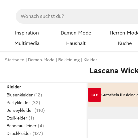
Inspiration
Damen-Mode
Herren-Mod
Multimedia
Haushalt
Küche
Startseite
Damen-Mode
Bekleidung
Kleider
Lascana Wick
Kleider
Blusenkleider
10 €
Gutschein für deine 
Partykleider
Jerseykleider
Etuikleider
Bandeaukleider
Druckkleider