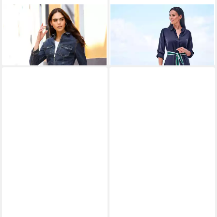
HEINE
Etuikleid Jeans-Kleid
HEINE
Etuikleid Lyocell-Kleid
Langarm
Langarm
59,99 €
44,99 €
99,99 €
-55%