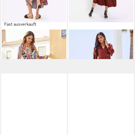
Fast ausverkauft
HEINE
Etuikleid Druck-Kleid
HEINE
Etuikleid Kleid
Langarm
Langarm
37,99 €
74,99 €