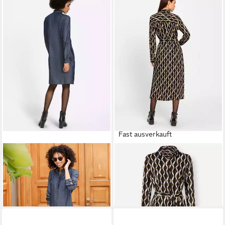
Fast ausverkauft
HEINE
Etuikleid Webkleid
HEINE
Etuikleid Druck-Kleid
Langarm
Langarm
74,99 €
28,99 €
74,99 €
-61%