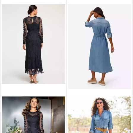
HEINE
Etuikleid Abendkleid
HEINE
Etuikleid Jeans-Kleid
Langarm
Langarm
239,00 €
59,99 €