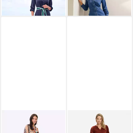
99,99 €
84,99 €
-55%
-65%