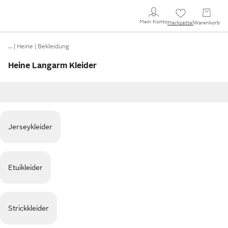
Mein Konto
Merkzettel
Warenkorb
…
Heine
Bekleidung
Heine Langarm Kleider
Jerseykleider
Etuikleider
Strickkleider