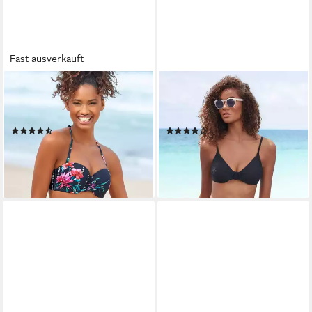
Fast ausverkauft
SUNSEEKER
SUNSEEKER
Bikini-Hose Modern mit
Bikini-Hose Loretta mit V-
Umschagbund
förmigem Bündchen
(100)
(43)
34,99 €
29,99 €
lieferbar - in 1-2 Werktagen bei dir
lieferbar - in 1-2 Werktagen bei dir