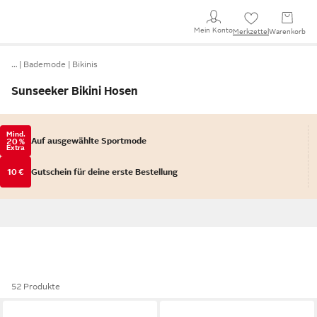
Mein Konto
Merkzettel
Warenkorb
…
Bademode
Bikinis
Sunseeker Bikini Hosen
Mind.
Auf ausgewählte Sportmode
20 %
Extra
10 €
Gutschein für deine erste Bestellung
52 Produkte