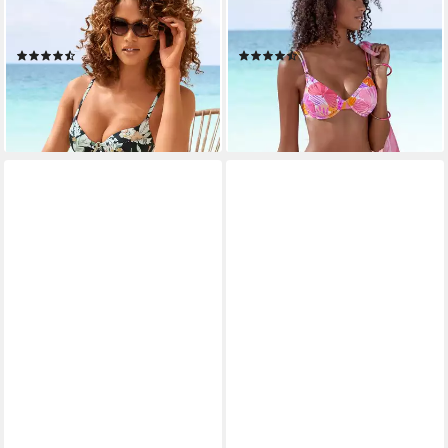
Bikini-Hose Suva in
Bikini-Hose Butterfly mit
klassischer Schnittform
Schmetterling-Design
(46)
(54)
29,99 €
34,99 €
lieferbar - in 1-2 Werktagen bei dir
lieferbar - in 1-2 Werktagen bei dir