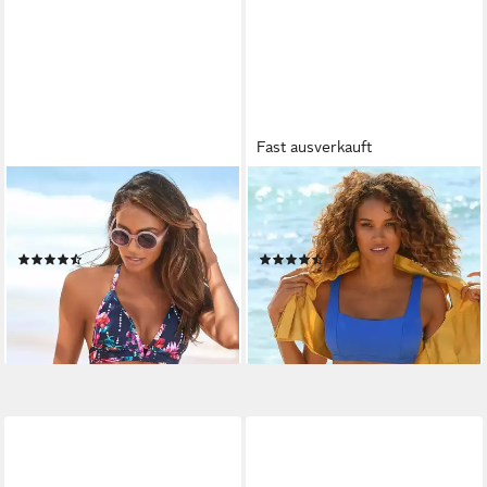
Fast ausverkauft
SUNSEEKER
SUNSEEKER
Bikini-Hose Modern seitlich zu
Bikini-Hose Fancy aus
binden
Strukturware
(71)
(197)
29,99 €
29,99 €
lieferbar - in 1-2 Werktagen bei dir
lieferbar - in 1-2 Werktagen bei dir