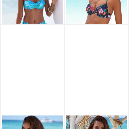
lieferbar - in 1-2 Werktagen bei dir
34,99 €
lieferbar - in 1-2 Werktagen bei dir
SUNSEEKER
SUNSEEKER
Bikini-Hose Marla mit kontrast
Bikini-Hose Marla mit kontrast