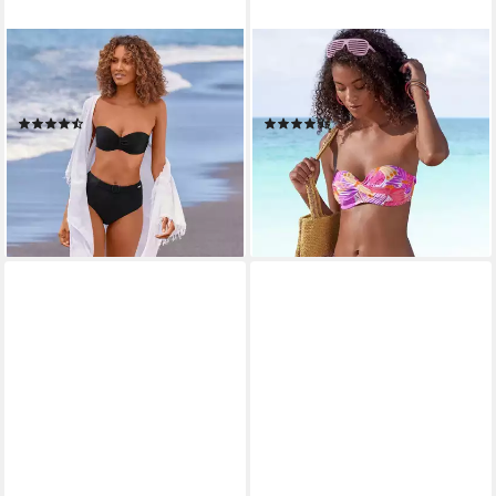
SUNSEEKER
SUNSEEKER
Highwaist-Bikini-Hose Loretta
Bikini-Hose Butterfly mit
mit Ziergürtel
Schmetterling-Design
(48)
(31)
29,99 €
29,99 €
34,99 €
33,99 €
-14%
-12%
lieferbar - in 1-2 Werktagen bei dir
lieferbar - in 1-2 Werktagen bei dir