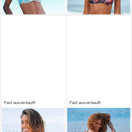
Fast ausverkauft
Fast ausverkauft
SUNSEEKER
SUNSEEKER
Highwaist-Bikini-Hose Modern
Bikini-Hose Loretta mit
mit floralem Design
Strukturmuster