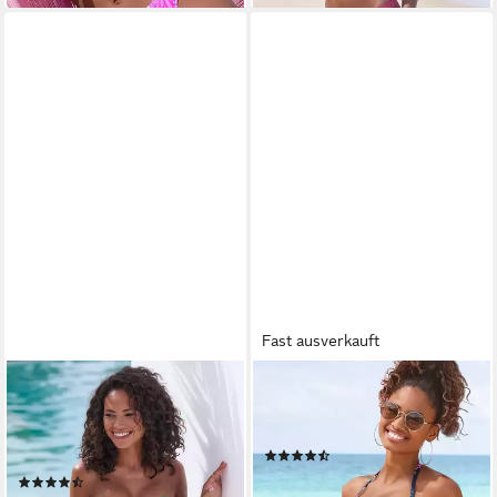
Fast ausverkauft
SUNSEEKER
SUNSEEKER
Bikini-Hose Lapa seitlich
Bikini-Hose Modern mit
regulierbar und mit
Blumendruck
(78)
tropischem Print
29,99 €
(16)