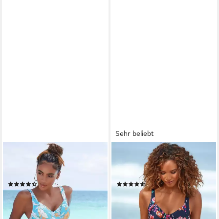
Sehr beliebt
SUNSEEKER
SUNSEEKER
Highwaist-Bikini-Hose Suva
Bikini-Hose Modern seitlich
mit abnehmbarem Gürtel
regulierbar
(103)
(179)
34,99 €
34,99 €
39,99 €
lieferbar - in 1-2 Werktagen bei dir
-13%
lieferbar - in 1-2 Werktagen bei dir