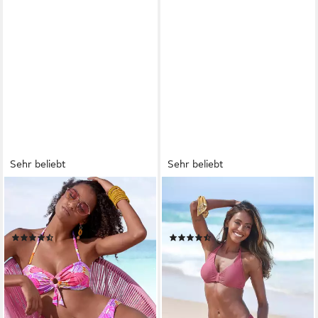
Sehr beliebt
Sehr beliebt
SUNSEEKER
SUNSEEKER
Bikini-Hose Butterfly mit
Bikini-Hose Fancy mit
Schmetterling-Design
Strukturdesign
(31)
(152)
29,99 €
29,99 €
34,99 €
33,99 €
-14%
-12%
lieferbar - in 1-2 Werktagen bei dir
leider ausverkauft