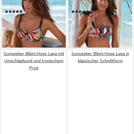
Details
Details
(2)
(2)
29,99 €
29,99 €
34,99 €
-14%
lieferbar - in 1-2 Werktagen bei dir
lieferbar - in 1-2 Werktagen bei dir
Sunseeker Bikini-Hose Lapa mit
Sunseeker Bikini-Hose Lapa in
Umschlagbund und tropischem
klassischer Schnittform
Print