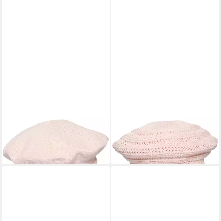
LOEVENICH
LOEVENICH
Baskenmütze Loevenich aus
Baskenmütze Loevenich
Baumwolle
Béret mit süßem Loch-Muster
29,95 €
39,95 €
lieferbar - in 2-3 Werktagen bei dir
lieferbar - in 2-3 Werktagen bei dir
+5
+4