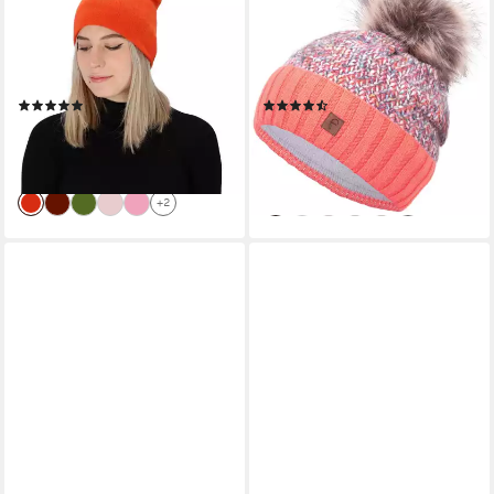
Strickmütze Strickmütze
Bommelmütze Wintermütze
Wolle/Kaschmir (1-St)
Damen Herren Mütze Beanie
Strickmütze aus Kaschmir und
Haube gefüttert
Wolle
Bommelmütze
(1)
(10)
50,00 €
24,90 €
69,99 €
UVP
29,90 €
-29%
-17%
lieferbar - in 3-4 Werktagen bei dir
lieferbar - in 4-5 Werktagen bei dir
+2
+1