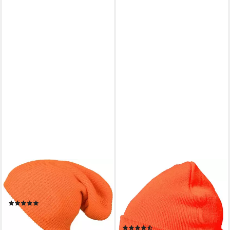
STYLEBREAKER
DONDON
Strickmütze Feinstrick Beanie
Beanie Mütze Beanie
doppelt gestrickt (1-St)
(Packung, 1-St) Wintermütze,
(1)
klassisches Design, mit
17,95 €
Krempe
lieferbar - in 2-3 Werktagen bei dir
(17)