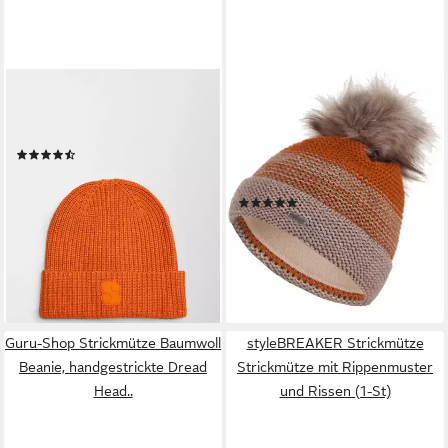
S.OLIVER
FAERA
Strickmütze Mütze
Bommelmütze Wintermütze
Strickmütze aus Baumwollmix
Damen Herren Mütze Beanie
(3)
Haube gefüttert
22,09 €
UVP
25,99 €
Bommelmütze 12
-15%
(2)
lieferbar - in 3-4 Werktagen bei dir
24,90 €
UVP
29,90 €
-17%
lieferbar - in 4-5 Werktagen bei dir
+1
Guru-Shop Strickmütze Baumwoll
styleBREAKER Strickmütze
Beanie, handgestrickte Dread
Strickmütze mit Rippenmuster
Head..
und Rissen (1-St)