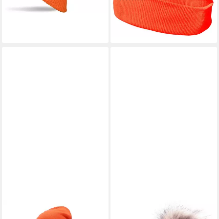
+2
14,99 €
lieferbar - in 2-3 Werktagen bei dir
+32
HALSÜBERKOPF ACCESSOIRES
FAERA