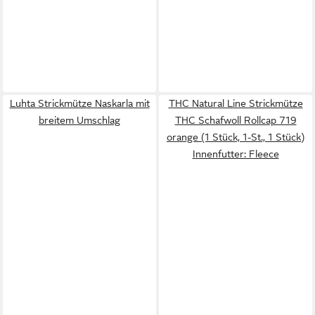
Luhta Strickmütze Naskarla mit
THC Natural Line Strickmütze
breitem Umschlag
THC Schafwoll Rollcap 719
orange (1 Stück, 1-St., 1 Stück)
Innenfutter: Fleece