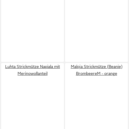
Luhta Strickmütze Napiala mit
Maloja Strickmütze (Beanie)
Merinowollanteil
BrombeereM - orange