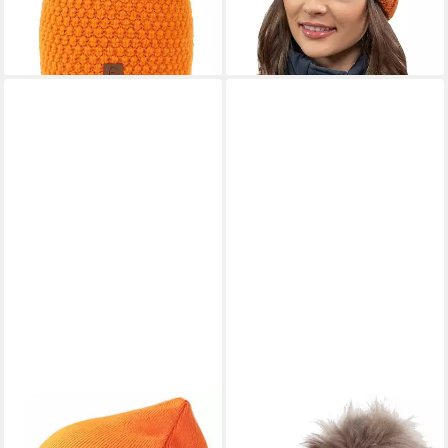
lieferbar - in 3-4 Werktagen bei dir
+1
ATLANTIS
FAERA
Outdoorhut Workout Beanie
Bommelmütze Wintermütze