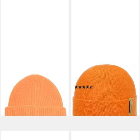
DEEZEE
CHILLOUTS
Strickmütze Mütze 9W3-004-
Strickmütze (1-St) Beanie mit
AW23 Orange
Umschlag
(4)
12,99 €
24,99 €
lieferbar - in 3-4 Werktagen bei dir
lieferbar - in 2-3 Werktagen bei dir