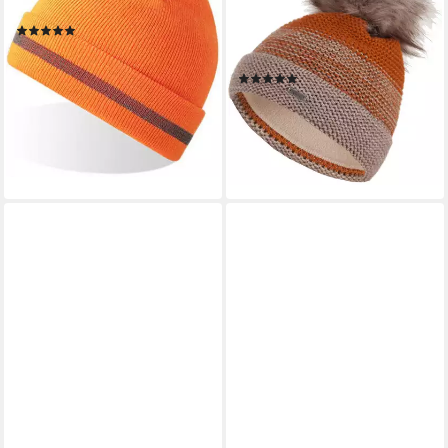
Recycled
Damen Herren Mütze Beanie
(1)
Haube gefüttert
ab 14,95 €
Bommelmütze 12
lieferbar - in 2-3 Werktagen bei dir
(2)
24,90 €
UVP
29,90 €
-17%
lieferbar - in 4-5 Werktagen bei dir
+1