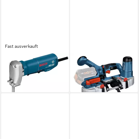
Fast ausverkauft
BOSCH PROFESSIONAL
BOSCH PROFESSIONAL
Stichsäge Bosch Professional
Akku-Bandsäge GCB 18V-63
289,98 €
Schaumstoffsäge GSG 300
UVP
358,19 €
645,00 €
-19%
in 3-4 Werktagen bei dir
lieferbar in 7 Wochen