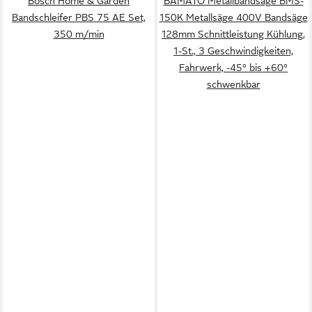
Bosch Home & Garden
BAMATO Metallbandsäge BMS-
Bandschleifer PBS 75 AE Set,
150K Metallsäge 400V Bandsäge
350 m/min
128mm Schnittleistung Kühlung,
1-St., 3 Geschwindigkeiten,
Fahrwerk, -45° bis +60°
schwenkbar