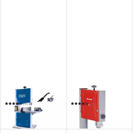
SCHEPPACH
EINHELL
Bandsäge HBS25
Bandsäge TC-SB 305 U
(5)
(2)
ab 109,00 €
420,45 €
UVP
491,95 €
in 3-4 Werktagen bei dir
-15%
in 6-7 Werktagen bei dir