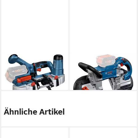
BOSCH PROFESSIONAL
BOSCH
Akku-Bandsäge GCB 18V-63
Akku-Bandsäge GCB 18V-127
254,98 €
504,59 €
UVP
314,16 €
in 2-3 Werktagen bei dir
-19%
in 3-4 Werktagen bei dir
Ähnliche Artikel