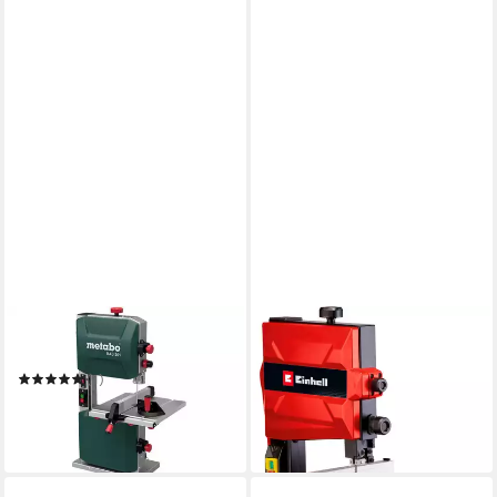
METABO
EINHELL
Bandsäge BAS 261 Precision
Bandsäge TC-SB 200/1
159,99 €
UVP
174,95 €
(1)
ab 285,60 €
UVP
493,85 €
-9%
in 3-4 Werktagen bei dir
-42%
leider ausverkauft