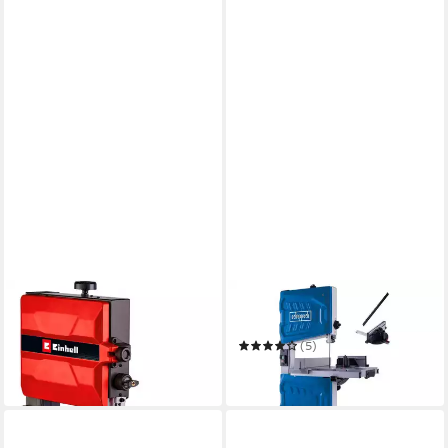
EINHELL
SCHEPPACH
Bandsäge TC-SB 245 L
Bandsäge HBS261
292,86 €
UVP
315,95 €
(5)
219,90 €
-7%
in 3-4 Werktagen bei dir
in 3-4 Werktagen bei dir