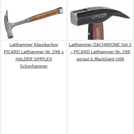
PEDDINGHAUS
RUTHE
Latthammer
Latthammer RUTHE Retro
ab 55,98 €
Latthammer Hickory 750g
in 3-4 Werktagen bei dir
38,99 €
in 2-3 Werktagen bei dir
Latthammer Klassikerbox
Latthammer DACHKRONE Set 2
PICARD Latthammer Nr. 298 +
– PICARD Latthammer Nr. 298
HALDER SIMPLEX
geraut & BlackGiant Utilit
Schonhammer