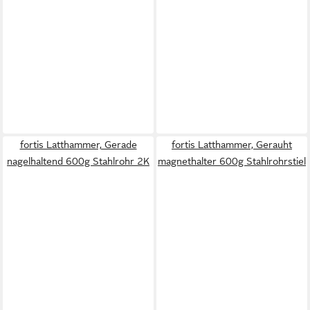
fortis Latthammer, Gerade
fortis Latthammer, Gerauht
nagelhaltend 600g Stahlrohr 2K
magnethalter 600g Stahlrohrstiel