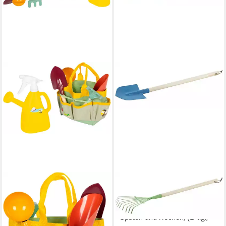
SMALL FOOT
BE TOYS
Kinder-Gartenset
Kinder-Gartenset 2-teiliges
Gartentasche + Werkzeug,
Kinder Gartenwerkzeug,
Tiny Garden, (Set, 6-tlg)
Spaten und Rechen, (2-tlg.,