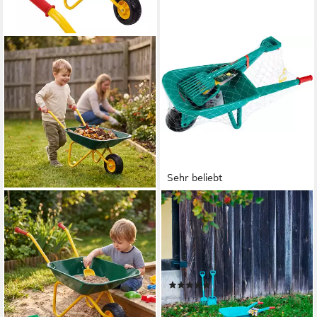
Sehr beliebt
RELAXDAYS
KLEIN
Kinder-Gartenset Schubkarre
Kinder-Gartenset Bosch
für Kinder, grün
Kinder-Gartenset, (Set, 4-tlg),
29,99 €
UVP
59,99 €
mit Schubkarre; Made in
-50%
Germany
lieferbar - in 2-3 Werktagen bei dir
(108)
19,63 €
UVP
30,99 €
-37%