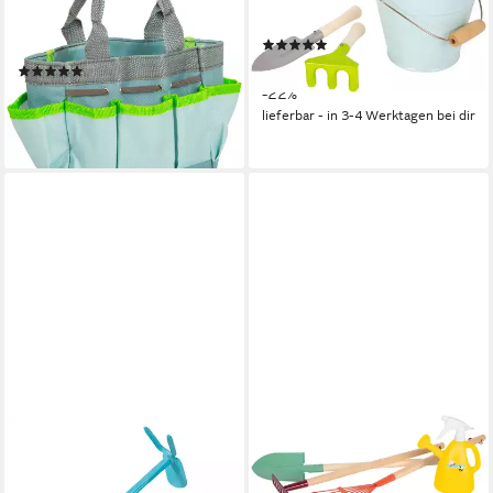
Gartentasche mit
Gartenwerkzeug-Set, groß
(1)
Gartenwerkzeug, (Set, 8-tlg)
ab 34,92 €
UVP
44,99 €
(1)
ab 17,43 €
UVP
24,99 €
-22%
lieferbar - in 3-4 Werktagen bei dir
-30%
lieferbar - in 3-4 Werktagen bei dir
GARDENA
Kinder-Hacke Gardena Kinder
Hacke 454529, (Einzelartikel,