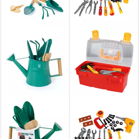
HAPE
BURI
Kinder-Gartenset Nature Fun
Kinder-Spaten Kinder-
Gartenwerkzeug-Set, (6-tlg),
Werkzeug-Set 24-tlg
mit Gießkanne, Kelle, Harke
Werkzeugkoffer
und Schaufel ab 4 Jahre
Werkzeugkiste
(1)
30,59 €