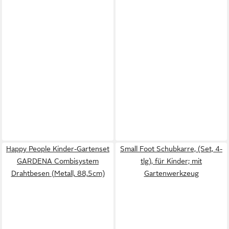
Happy People Kinder-Gartenset
Small Foot Schubkarre, (Set, 4-
GARDENA Combisystem
tlg), für Kinder; mit
Drahtbesen (Metall, 88,5cm)
Gartenwerkzeug