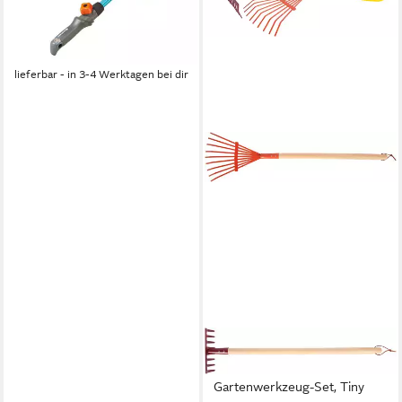
1-tlg), Teil des GARDENA
Little Gardeners
ab 11,99 €
Combisystems
lieferbar - in 3-4 Werktagen bei dir
SMALL FOOT
Kinder-Gartenset
Gartenwerkzeug-Set, Tiny