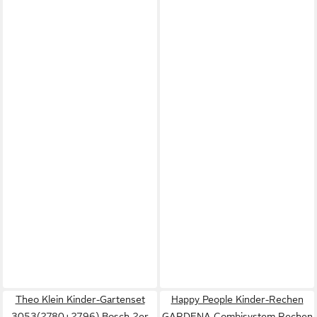
Theo Klein Kinder-Gartenset
Happy People Kinder-Rechen
3053(2780+2796) Bosch 2er
GARDENA Combisystem Rechen