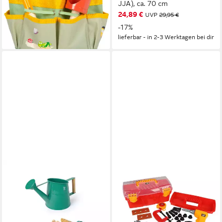
ab 16,25 €
UVP
21,99 €
JJA), ca. 70 cm
24,89 €
-26%
UVP
29,95 €
lieferbar - in 3-4 Werktagen bei dir
-17%
lieferbar - in 2-3 Werktagen bei dir