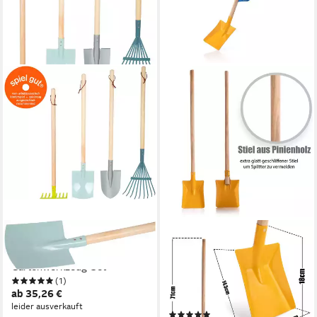
SMALL FOOT
BIGDEAN
Kinder-Gartenset
Kinder-Werkzeug-Set Kinder
Gartenwerkzeug-Set
Schaufel Gartenschaufel
(1)
kindgerechte Gartengeräte,
ab 35,26 €
(Packung, 1-tlg.,
leider ausverkauft
(2)