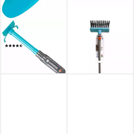
HAPPY PEOPLE
HAPPY PEOPLE
Kinder-Gartenset GARDENA
Kinder-Gartenset Kinder
Starter Set Igel, (Set, 5-tlg)
Gartenwerkzeug GARDENA
(8)
Combisystem Besen 78cm,
ab 11,99 €
UVP
14,99 €
Aufsätze austauschbar
-20%
23,59 €
lieferbar - in 1-2 Werktagen bei dir
leider ausverkauft