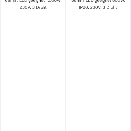
66mm, LED geeignet 1.000W,
68mm, LED geeignet 600W,
230V, 3 Draht
IP20, 230V, 3 Draht