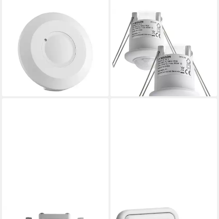
SEBSON
SEBSON
Bewegungsmelder
Bewegungsmelder Mini
Bewegungsmelder Aufputz
Bewegungsmelder Innen -
HF Sensor LED geeignet
2er Set - Unterputz Decken
programmierbar, (1-St)
Montage
ab 9,99 €
25,99 €
lieferbar - in 3-4 Werktagen bei dir
lieferbar - in 3-4 Werktagen bei dir
SEBSON
SEBSON