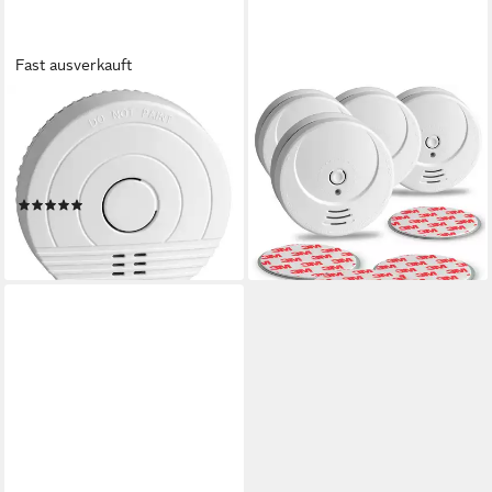
Fast ausverkauft
SEBSON
SEBSON
Rauchwarnmelder 5 Jahres
4x 10 Jahres
Batterie, DIN EN 14604 -
Rauchwarnmelder inkl.
Rauchmelder Rauchmelder
Magnethalterung, DIN EN
(1)
14604 Rauchmelder
10,99 €
ab 74,99 €
lieferbar - in 3-4 Werktagen bei dir
lieferbar - in 3-4 Werktagen bei dir