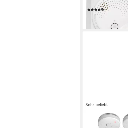
EN14604)
(20)
ab 16,95 €
lieferbar - in 3-4 Werktag
Sehr beliebt
ELRO
Rauchmelder (4er Set