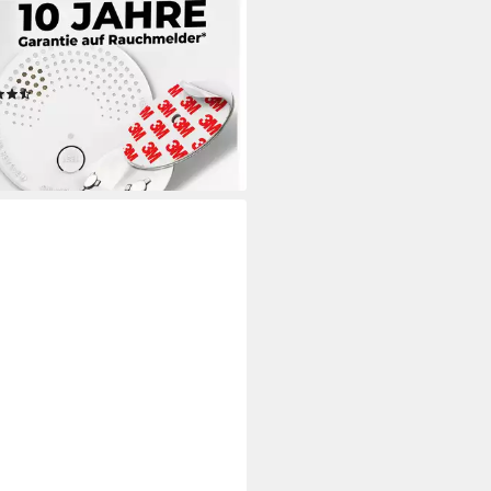
hmelder (Set inkl. Magnethalter
10 Jahre Garantie BSI Zertifiziert
4604)
(20)
4,95 €
rbar - in 3-4 Werktagen bei dir