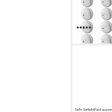
10x Rauchwarnmelder
Brandmelder Magnet
Rauchmelder (85dB Ink
+ 3M Magnet Klebepa
(1)
109,00 €
lieferbar - in 3-4 Werktag
Sehr beliebt
Fast ausve