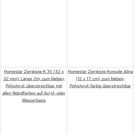
Homestar Zierleiste K 35 (32 x
Homestar Zierleiste Konsole Alina
32 mm), Länge 2m, zum kleben,
(12 x 17 cm), zum kleben,
Polystyrol, überstreichbar mit
Polystyrol, farbig überstreichbar
allen Wandfarben auf Acryl- oder
Wasserbasis