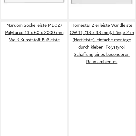
lieferbar - in 3-4 Werktagen bei dir
16,95 €
Polymer, für einen stilvollen
lieferbar - in 3-4 Werktagen bei dir
Abschluss am Übergang von
Wand zu Fußboden
Mardom Sockelleiste MD027
Homestar Zierleiste Wandleiste
Polyforce 13 x 60 x 2000 mm
CW 11, (18 x 38 mm), Länge 2 m
Weiß Kunststoff Fußleiste
(Hartleiste), einfache montage
durch kleben, Polystyrol,
Schaffung eines besonderen
Raumambientes