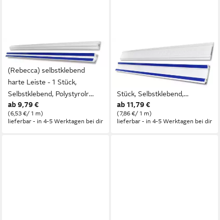
DECOSA
DECOSA
Zierleiste Wandleiste SKFP25
Zierleiste Wandleiste
(Rebecca) selbstklebend
SKFP48.1 (Ramona)
harte Leiste - 1 Stück,
selbstklebend harte Leiste - 1
Selbstklebend, Polystyrolr
Stück, Selbstklebend,
ab 9,79 €
ab 11,79 €
(Styropor), selbstklebend,
Polystyrol (Styropor), 1-St.,
(6,53 €/ 1 m)
(7,86 €/ 1 m)
stoß- und schlagfest
selbstklebend, stoß- und
lieferbar - in 4-5 Werktagen bei dir
lieferbar - in 4-5 Werktagen bei dir
schlagfest