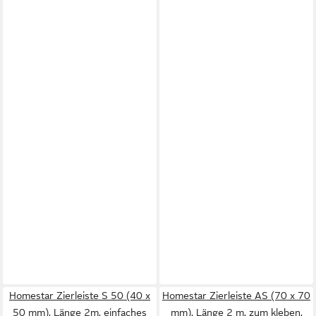
Homestar Zierleiste S 50 (40 x
Homestar Zierleiste AS (70 x 70
50 mm), Länge 2m, einfaches
mm), Länge 2 m, zum kleben,