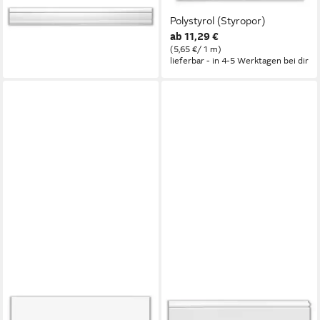
zum kleben, Styropor,
XPS - 1 Stück (2 m), Kleben,
überstreichbar
Polystyrol (Styropor)
11,29 €
ab 11,29 €
lieferbar - in 3-4 Werktagen bei dir
(5,65 €/ 1 m)
lieferbar - in 4-5 Werktagen bei dir
HOMESTAR
HOMESTAR
Zierleiste FL 50 (12 x 50
Zierleiste Fußleiste CF 12, 15
mm), Länge 2 m, zum kleben,
x 120 mm, Länge 2 m,
Polystyrol, überstreichbar
einfache Montage durch
3,19 €
Ankleben mit SX100, HD-