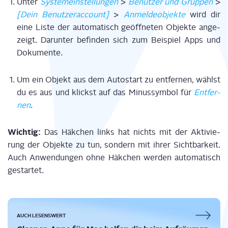
Unter
Sys­tem­ein­stel­lun­gen
>
Benut­zer und Grup­pen
>
[Dein Benut­zer­ac­count]
>
Anmel­de­ob­jek­te
wird dir
eine Lis­te der auto­ma­tisch geöff­ne­ten Objek­te
ange­
zeigt.
Dar­un­ter befin­den sich zum Bei­spiel Apps und
Doku­men­te.
Um ein Objekt aus dem Auto­start zu ent­fer­nen, wählst
du es aus und klickst auf das Minus­sym­bol
für
Ent­fer­
nen
.
Wich­tig:
Das Häk­chen links hat nichts mit der Akti­vie­
rung der Objek­te zu tun, son­dern mit ihrer Sicht­bar­keit.
Auch Anwen­dun­gen ohne Häk­chen wer­den auto­ma­tisch
gestar­tet.
AUCH LESENSWERT