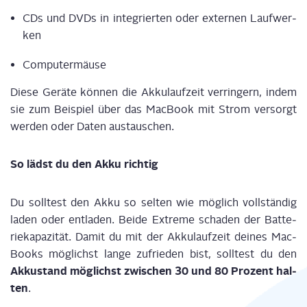
CD
s
und DVD
s
in inte­grier­ten oder exter­nen Lauf­wer­
ken
Com­pu­ter­mäu­se
Die­se Gerä­te kön­nen die Akku­lauf­zeit
ver­rin­gern
, indem
sie zum Bei­spiel über das Mac­Book
mit Strom ver­sorgt
wer­den
oder Daten aus­tau­schen.
So lädst du den Akku richtig
Du soll­test den Akku so sel­ten wie mög­lich voll­stän­dig
laden oder ent­la­den. Bei­de Extre­me scha­den der Bat­te­
rie­ka­pa­zi­tät. Damit
du mit der
Akku­lauf­zeit dei­nes Mac­
Books
mög­lichst lan­ge
zufrie­den bist
, soll­test du den
Akku­stand
mög­lichst
zwi­schen 30 und 80 Pro­zent
hal­
ten
.