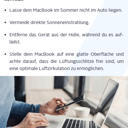
Las­se dein Mac­Book im Som­mer nicht im Auto lie­gen
.
Ver­mei­de direk­te Son­nen­ein­strah­lung.
Ent­fer­ne
das Gerät
aus der Hül­le, wäh­rend du es auf­
lädst.
Stel­le dein Mac­Book auf eine glat­te Ober­flä­che und
ach­te dar­auf, dass
die Lüf­tungs­schlit­ze frei
sind
, um
eine opti­ma­le Luft­zir­ku­la­ti­on zu ermög­li­chen.