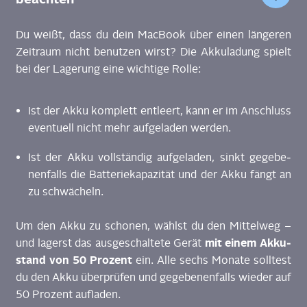
Du weißt, dass du dein Mac­Book über einen län­ge­ren
Zeit­raum nicht benut­zen wirst?
Die Akku­la­dung spielt
bei der Lage­rung eine wich­ti­ge Rol­le:
Ist der Akku kom­plett ent­leert, kann er im Anschluss
even­tu­ell nicht mehr auf­ge­la­den wer­den.
Ist
der Akku
voll­stän­dig auf­ge­la­den, sinkt gege­be­
nen­falls die Bat­te­rie­ka­pa­zi­tät und der Akku fängt an
zu schwä­cheln.
Um den Akku zu scho­nen, wählst
du
den Mit­tel­weg –
mit einem Akku­
und
lagerst das aus­ge­schal­te­te Gerät
stand von 50 Pro­zent
ein
. Alle sechs Mona­te soll­test
du
den Akku über­prü­fen und gege­be­nen­falls wie­der auf
50 Pro­zent auf­la­den
.