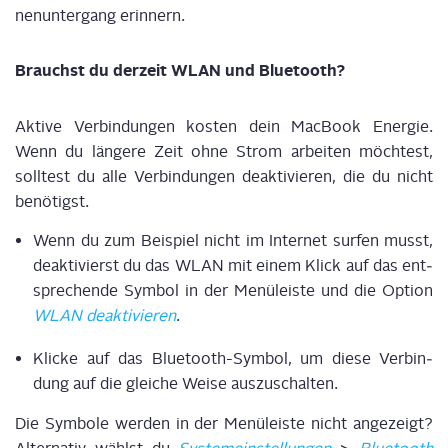
nen­un­ter­gang erinnern.
Brauchst du der­zeit WLAN und Bluetooth?
Akti­ve Ver­bin­dun­gen kos­ten dein Mac­Book Ener­gie.
Wenn du l
änge­re Zeit
ohne
Strom
arbei­ten möch­test,
soll­test du alle Ver­bin­dun­gen deak­ti­vie­ren, die du nicht
benö­tigst.
Wenn du zum Bei­spiel nicht im Inter­net
sur­fen musst,
deak­ti­vierst du das WLAN mit einem Klick auf das ent­
spre­chen­de Sym­bol
in der Menü­leis­te
und die Opti­on
WLAN deak­ti­vie­ren
.
Kli­cke auf das Blue­tooth-Sym­bol, um die
se
Ver­bin­
dung auf die glei­che Wei­se aus­zu­schal­ten.
Die Sym­bo­le wer­den in der Menü­leis­te nicht ange­zeigt?