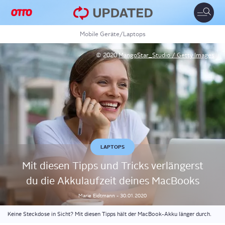
Toggle
naviga
Mobile Geräte
/
Laptops
© 2020
MangoStar_Studio / Getty Images
LAPTOPS
Mit die­sen Tipps und Tricks ver­län­gerst
du die Akku­lauf­zeit dei­nes MacBooks
Marie
Eidtmann
-
30.01.2020
Keine Steckdose in Sicht? Mit diesen Tipps hält der MacBook-Akku länger durch.