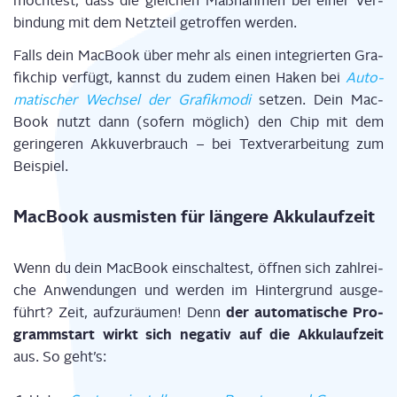
möch­test, dass die glei­chen Maß­nah­men bei einer Ver­
bin­dung mit dem Netz­teil getrof­fen wer­den.
Falls dein Mac­Book über mehr als einen inte­grier­ten Gra­
fik­chip ver­fügt, kannst du
zudem
einen Haken bei
Auto­
ma­ti­scher Wech­sel der Gra­fik­mo­di
set­zen. Dein Mac­
Book nutzt dann (sofern mög­lich) den Chip mit dem
gerin­ge­ren Akku­ver­brauch – bei Text­ver­ar­bei­tung zum
Bei­spiel.
Mac­Book aus­mis­ten für län­ge­re Akkulaufzeit
Wenn du dein Mac­Book ein­schal­test, öff­nen sich zahl­rei­
che Anwen­dun­gen und wer­den im Hin­ter­grund aus­ge­
der auto­ma­ti­sche Pro­
führt? Zeit
,
auf­zu­räu­men
!
D
enn
gramm­start wirkt sich nega­tiv auf die Akku­lauf­zeit
aus. So geht’s: