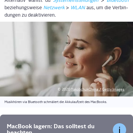
Alter­na­tiv wählst du
Sys­tem­ein­stel­lun­gen
>
Blue­tooth
bezie­hungs­wei­se
Netz­werk
>
WLAN
aus, um die Ver­bin­
dun­gen zu deak­ti­vie­ren.
© 2020
Yakob­chu­kO­le­na / Get­ty Images
Musik­hö­ren via Blue­tooth schmä­lert die Akku­lauf­zeit des MacBooks.
Mac­Book lagern: Das soll­test du
beachten