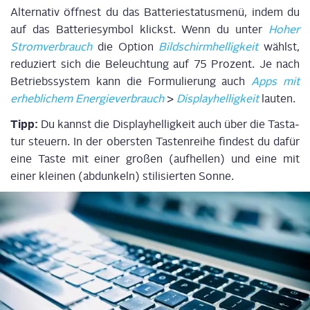
Alter­na­tiv öff­nest du das
Bat­te­rie­sta­tus­me­nü
, indem du
auf das Bat­te­rie­sym­bol klickst. Wenn du unter
Hoher
Strom­ver­brauch
die Opti­on
Bild­schirm
hel­lig­keit
wählst,
redu­ziert sich die Beleuch­tung auf 75 Pro­zent
. Je nach
Betriebs­sys­tem kann die For­mu­lie­rung auch
Apps mit
erheb­li­chem
Ener­gie­ver­brauch
>
Dis­play­hel­lig­keit
lau­ten.
Tipp:
Du kannst die Dis­play­hel­lig­keit auch über
die Tas­ta­
tur steu­ern
.
In der obers­ten Tas­ten­rei­he fin­dest
du
da
für
eine Tas­te mit einer gro­ßen
(auf­hel­len)
und eine mit
einer klei­nen
(abdun­keln)
sti­li­sier­ten Sonne.