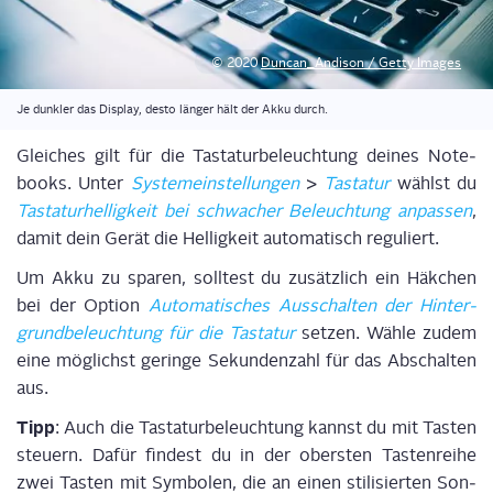
© 2020
Duncan_Andison / Get­ty Images
Je dunk­ler das Dis­play, des­to län­ger hält der Akku durch.
Glei­ches gilt für die Tas­ta­tur­be­leuch­tung dei­nes
Note­
books. Unter
Sys­tem­ein­stel­lun­gen
>
Tas­ta­tur
wählst du
Tas­ta­tur­hel­lig­keit bei schwa­cher
Beleuch­tung anpas­sen
,
damit dein Gerät die Hel­lig­keit auto­ma­tisch regu­liert.
Um Akku zu spa­ren, soll­test du zusätz­lich ein Häk­chen
bei
der Opti­on
A
uto­ma­ti­sche
s
Aus­schal­ten der Hin­ter­
grund­be­leuch­tung
für die Tas­ta­tur
set­zen. Wäh­le
zudem
eine mög­lichst gerin­ge Sekun­den­zahl für das Abschal­ten
aus.
Tipp
:
Auch die
Tas­ta­tur­be­leuch­tung kannst du mit Tas­ten
steu­ern
.
Dafür fin­dest du i
n der obers­ten Tas­ten­rei­he
zwei Tas­ten mit Sym­bo­len, die an einen sti­li­sier­ten Son­