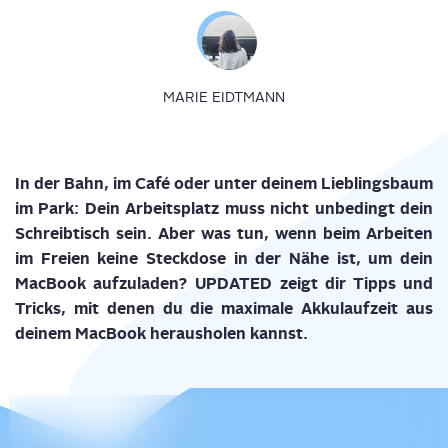
MARIE EIDTMANN
In der Bahn, im Café oder unter dei­nem Lieb­lings­baum
im Park: Dein Arbeits­platz muss nicht
unbe­dingt
dein
Schreib­tisch sein. Aber was tun, wenn beim Arbei­ten
im Frei­en kei­ne Steck­do­se in der Nähe ist, um dein
Mac­Book auf­zu­la­den?
UPDATED zeigt dir
Tipps und
Tricks
,
mit denen du
die maxi­ma­le Akku­lauf­zeit aus
dei­nem
Mac­Book
he
raus­ho­len
kannst.