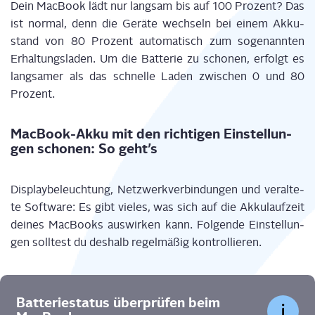
Dein Mac­Book
lädt nur lang­sam
bis auf 100 Pro­zent
?
Das
ist nor­mal, denn die
Gerä­te
wech­seln
bei einem Akku­
stand von 80 Pro­zent auto­ma­tisch zum soge­nann­ten
Erhal­tungs­la­den. Um die Bat­te­rie zu scho­nen, erfolgt es
lang­sa­mer als das schnel­le Laden zwi­schen
0
und 80
Pro­zent.
Mac­Book-Akku mit den rich­ti­gen Ein­stel­lun­
gen scho­nen: So geht’s
Dis­play­be­leuch­tung, Netz­werk­ver­bin­dun­gen und ver­al­te­
te Soft­ware:
Es gibt vie­les, was
sich auf die Akku­lauf­zeit
dei­nes Mac­Books aus
wir­ken kann
. Fol­gen­de
Ein­stel­lun­
gen
soll­test du
des­halb
regel­mä­ßig kontrollieren.
Bat­te­rie­sta­tus über­prü­fen beim