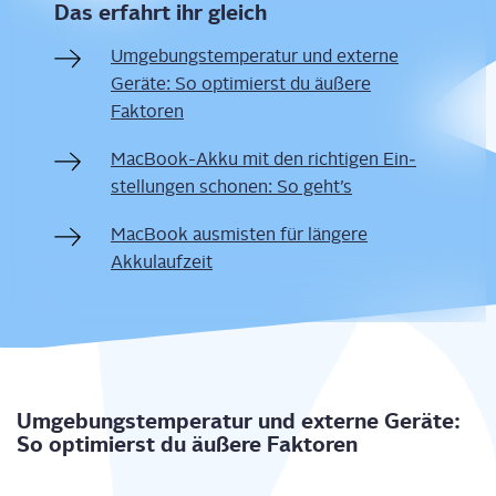
Das erfahrt ihr gleich
Umge­bungs­tem­pe­ra­tur und exter­ne
Gerä­te: So opti­mierst du äuße­re
Faktoren
Mac­Book-Akku mit den rich­ti­gen Ein­
stel­lun­gen scho­nen: So geht’s
Mac­Book aus­mis­ten für län­ge­re
Akkulaufzeit
Umge­bungs­tem­pe­ra­tur und exter­ne Gerä­te:
So opti­mierst du äuße­re Faktoren