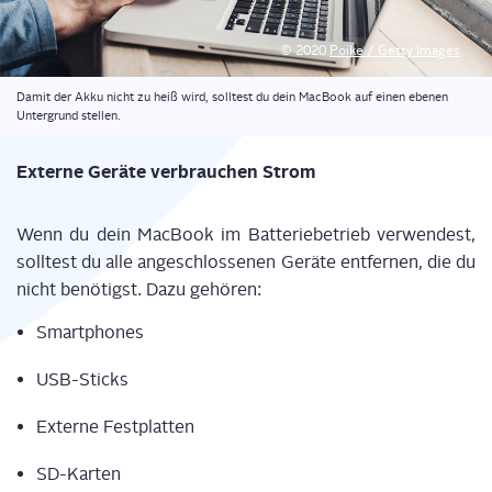
© 2020
Poi­ke / Get­ty Images
Damit der Akku nicht zu heiß wird, soll­test du dein Mac­Book auf einen ebe­nen
Unter­grund stellen.
Exter­ne Gerä­te ver­brau­chen Strom
Wenn du
dein
Mac­Book
im Bat­te­rie­be­trieb ver­wen­dest
,
soll­test du
alle ange­schlos­se­nen
Gerä­te ent­fer­nen
, die du
nicht benö­tigst
. Dazu gehö­ren
:
Smart­phones
USB-Stick
s
Exter­ne Fest­plat­ten
SD-Kar­te
n