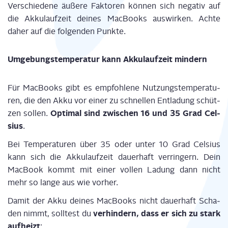
Ver­schie­de­ne ä
uße­re Fak­to­ren
kön­nen sich nega­tiv
auf
die
Akku
l
auf­zeit
dei­nes Mac­Books
aus­wir­ken
.
Ach­te
daher auf die fol­gen­den Punk­te.
Umge­bungs­tem­pe­ra­tur kann Akku­lauf­zeit mindern
Für Mac­Books gibt es emp­foh­le­ne Nut­zungs­tem­pe­ra­tu­
ren, die den Akku vor einer zu schnel­len Ent­la­dung schüt­
Opti­mal sind
zwi­schen
16 und
35
Grad Cel­
zen sol­len.
si­us
.
Bei Tem­pe­ra­tu­ren über 35
oder unter 10
Grad Cel­si­us
kann sich die Akku­lauf­zeit dau­er­haft ver­rin­gern
.
D
ein
Mac­Book kommt mit einer vol­len Ladung
dann
nicht
mehr so lan­ge aus
wie vor­her
.
Damit der Akku dei­nes Mac­Books nicht dau­er­haft Scha­
ver­hin­dern, dass er sich zu stark
den nimmt, soll­test du
auf­heizt
: