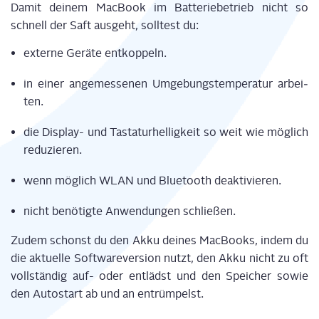
Damit
dei­nem Mac­Book
im
Bat­te­rie­be­trieb
nicht
so
schnell
der Saft aus­geht, soll­test du
:
exter­ne
Gerä­te ent­kop­peln
.
i
n einer ange­mes­se­nen Umge­bungs­tem­pe­ra­tur arbei­
ten
.
d
ie Dis­play- und Tas­ta­tur­hel­lig­keit so
weit wie mög­lich
redu­zie­ren
.
w
enn mög­lich WLAN und Blue­tooth deak­ti­vie­ren
.
nicht benö­tig­te Anwen­dun­gen schlie­ßen.
Zudem schonst du den Akku
dei­nes Mac­Books
, indem du
die aktu­el­le Soft­ware
v
ersi­on nutzt, den Akku nicht zu oft
voll­stän­dig auf- oder ent­lädst und
den Spei­cher
sowie
den Auto­start ab und an ent­rüm­pelst.