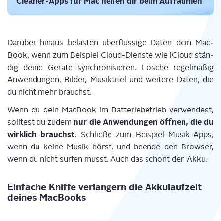
Clea­ner-Apps für Mac hel­fen dir beim Aufräumen
Dar­über hin­aus belas­ten über­flüs­si­ge Daten dein Mac­
Book, wenn zum Bei­spiel Cloud-Diens­te wie iCloud stän­
dig dei­ne Gerä­te syn­chro­ni­sie­ren. Lösche regel­mä­ßig
Anwen­dun­gen, Bil­der, Musik­ti­tel und wei­te­re Daten, die
du nicht mehr brauchst.
Wenn du dein Mac­Book im Bat­te­rie
betrieb
ver­wen­dest,
nur die Anwen­dun­gen öff­nen, die du
soll­test du zudem
wirk­lich brauchst
. Schlie­ße zum Bei­spiel Musik-Apps,
wenn du kei­ne Musik hörst,
und
been­de den Brow­ser,
wenn du nicht sur­fen musst. Auch das schont den Akku.
Ein­fa­che Knif­fe ver­län­gern die Akku­lauf­zeit
dei­nes MacBooks