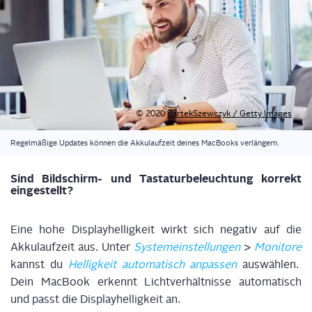
© 2020
Bar­tek­Szew­c­zyk / Get­ty Images
Regel­mä­ßi­ge Updates kön­nen die Akku­lauf­zeit dei­nes Mac­Books verlängern.
Sind Bild­schirm- und Tas­ta­tur­be­leuch­tung kor­rekt
eingestellt?
Eine hohe Dis­play­hel­lig­keit wirkt sich nega­tiv auf die
Akku­lauf­zeit aus. Unter
Sys­tem­ein­stel­lun­gen
>
Moni­to­re
kannst
du
Hel­lig­keit auto­ma­tisch
anpas­sen
aus­wäh­len
.
Dein Mac­Book erkennt Licht­ver­hält­nis­se auto­ma­tisch
und passt die Dis­play­hel­lig­keit an.