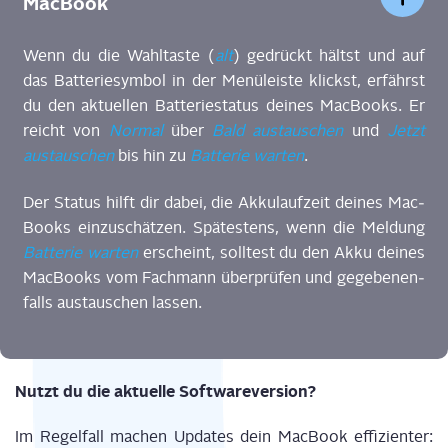
MacBook
Wenn du die Wahl­tas­te (
alt
) gedrückt hältst und auf
das Bat­te­rie­sym­bol in der Menü­leis­te klickst, erfährst
du den
aktu­el­len
Bat­te­rie­sta­tus dei­nes Mac­Books. Er
reicht von
Nor­mal
über
Bald aus­tau­schen
und
Jetzt
aus­tau­schen
bis hin zu
Bat­te­rie war­ten
.
Der Sta­tus hilft dir dabei, die Akku­lauf­zeit dei­nes Mac­
Books ein­zu­schät­zen.
Spä­tes­tens, wenn
die Mel­dung
Bat­te­rie war­ten
erscheint,
soll­test du den
Akku dei­nes
Mac­Books
vom Fach­mann über­prü­fen und gege­be­nen­
falls aus­tau­schen las­sen
.
Nutzt du die aktu­el­le Softwareversion?
Im Regel­fall machen Updates dein Mac­Book effi­zi­en­ter: