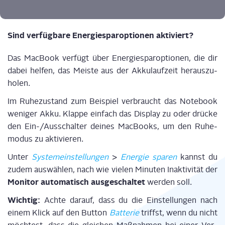
Sind ver­füg­ba­re Ener­gie­spar­op­tio­nen aktiviert?
D
as Mac­Book
ver­fügt
über Ener­gie­spar­op­tio­nen, die dir
dabei
hel­fen, das
M
eis­te aus der Akku­lauf­zeit her­aus­zu­
ho­len.
Im Ruhe­zu­stand zum Bei­spiel ver­braucht das Note­book
weni­ger Akku.
Klap­pe
ein­fach das Dis­play
zu
oder drü­cke
den Ein-/Aus­schal­ter dei­nes Mac­Books, um den Ruhe­
mo­dus zu akti­vie­ren.
Unter
Sys­tem­ein­stel­lun­gen
>
Ener­gie spa­ren
kannst du
zudem aus­wäh­len, nach wie vie­len Minu­ten Inak­ti­vi­tät der
Moni­tor auto­ma­tisch aus­ge­schal­tet
wer­den soll.
Wich­tig:
Ach­te dar­auf, dass du
die
Ein­stel­lun­gen
nach
einem Klick auf den
But­ton
Bat­te­rie
triffst, wenn du nicht