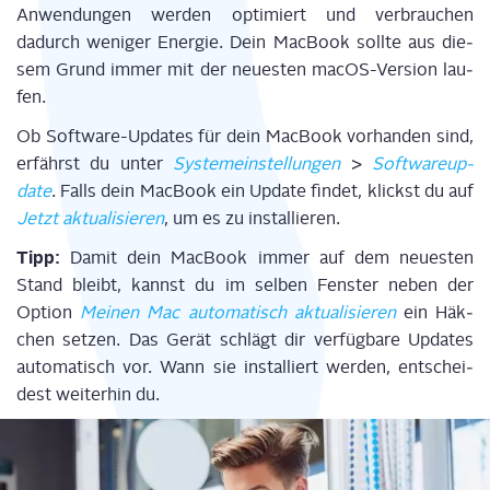
Anwen­dun­gen wer­den opti­miert und ver­brau­chen
dadurch weni­ger Ener­gie. Dein Mac­Book soll­te aus die­
sem Grund immer
mit der
neu­es­te
n
macOS-Ver­si­on
lau­
fen
.
Ob Soft­ware
-U
pdates für dein
MacB
ook
vor­han­den sind,
erfährst du
unter
Sys­tem­ein­stel­lun­gen
>
Soft­ware­up­
date
. Falls
dein Mac­Book
ein Update fin­det, klickst du auf
Jetzt aktua­li­sie­ren
, um es zu instal­lie­ren.
Tipp:
Damit dein Mac­Book immer auf dem neu­es­ten
Stand bleibt, kannst du im sel­ben Fens­ter
neben
der
Opti­on
Mei­nen Mac auto­ma­tisch aktua­li­sie­ren
ein Häk­
chen set­zen. Das Gerät schlägt dir ver­füg­ba­re Updates
auto­ma­tisch vor. Wann sie instal­liert wer­den, ent­schei­
dest wei­ter­hin du.