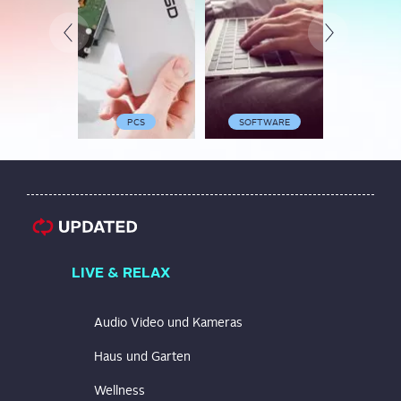
PCS
SOFTWARE
SMARTP
LIVE & RELAX
Audio Video und Kameras
Haus und Garten
Wellness