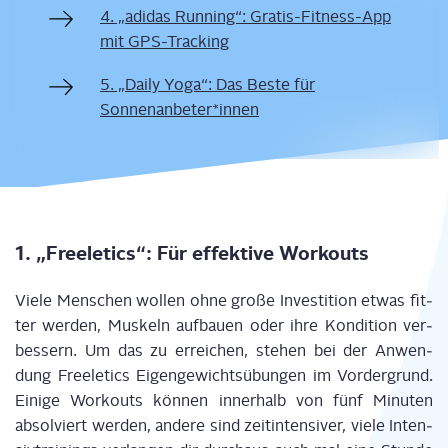
4. „adi­das Run­ning“: Gra­tis-Fit­ness-App
mit GPS-Tracking
5. „Dai­ly Yoga“: Das Bes­te für
Sonnenanbeter*innen
1. „Free­le­tics“: Für effek­ti­ve Workouts
Vie­le Men­schen wol­len ohne gro­ße
Inves­ti­ti­on etwas fit­
ter wer­den, Mus­keln auf­bau­en oder ihre Kon­di­ti­on ver­
bes­sern.
Um d
as
zu errei­chen, ste­hen bei der Anwen­
dung
Free­le­tics
Eigen­ge­wichts­übun­gen im Vor­der­grund.
Eini­ge Work­outs kön­nen inner­halb von fünf Minu­ten
absol­viert wer­den, ande­re sind zeit­in­ten­si­ver
, vie­le Inten­