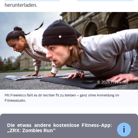
herunterladen.
© 2026 Freeletics
Mit Free­le­tics fällt es dir leich­ter fit zu blei­ben – ganz ohne Anmel­dung im
Fitnessstudio.
Die etwas ande­re kos­ten­lo­se Fit­ness-App:
„ZRX: Zom­bies Run“