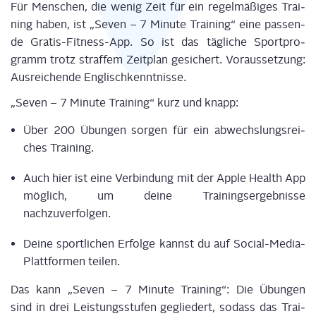
Für Men­schen, die wenig Zeit für ein regel­mä­ßi­ges Trai­
ning haben, ist
„
Seven – 7 Minu­te Trai­ning
“
eine pas­sen­
de Gra­tis-Fit­ness-App. So ist das täg­li­che Sport­pro­
gramm trotz straf­fem Zeit­plan gesi­chert. Vor­aus­set­zung:
Aus­rei­chen­de Englischkenntnisse.
„
Seven – 7 Minu­te Trai­ning
“
kurz und knapp:
Über 200 Übun­gen sor­gen für ein abwechs­lungs­rei­
ches Training.
Auch hier ist eine Ver­bin­dung mit der Apple Health App
mög­lich, um dei­ne Trai­nings­er­geb­nis­se
nachzuverfolgen.
Dei­ne sport­li­chen Erfol­ge kannst du auf Social-Media-
Platt­for­men teilen.
Das kann
„
Seven – 7 Minu­te Trai­ning
“
: Die Übun­gen
sind in drei Leis­tungs­stu­fen geglie­dert, sodass das Trai­