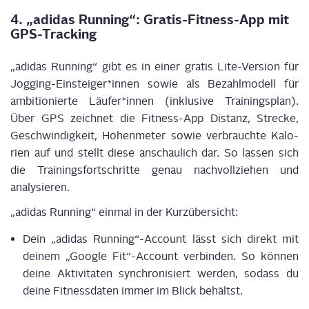
4. „adi­das Run­ning“: Gra­tis-Fit­ness-App mit
GPS-Tracking
„
adi­das Run­ning
“
gibt es in einer gra­tis Lite-Ver­si­on für
Jogging-Einsteiger*innen sowie als Bezahl­mo­dell für
ambi­tio­nier­te
Läu­fer
*innen
(inklu­si­ve Trai­nings­plan).
Über GPS zeich­net die Fit­ness-App Distanz, Stre­cke,
Geschwin­dig­keit, Höhen­me­ter sowie ver­brauch­te Kalo­
rien auf und stellt die­se anschau­lich dar. So las­sen sich
die Trai­nings­fort­schrit­te genau nach­voll­zie­hen und
analysieren.
„adi­das Run­ning“ ein­mal in der Kurzübersicht:
Dein „adi­das Running“-Account lässt sich direkt mit
dei­nem „Goog­le Fit“-Account ver­bin­den. So kön­nen
dei­ne Akti­vi­tä­ten syn­chro­ni­siert wer­den, sodass du
dei­ne Fit­ness­da­ten immer im Blick behältst.