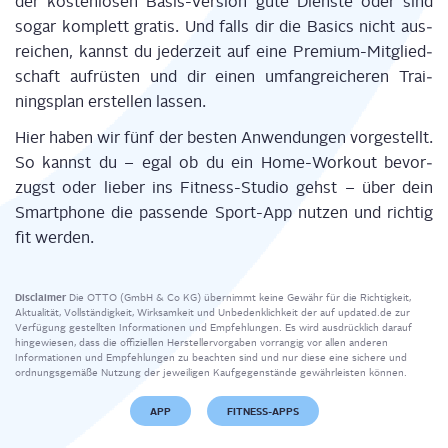
der kos­ten­lo­sen Basis-Ver­si­on gute Diens­te oder sind
sogar kom­plett gra­tis. Und falls dir die Basics nicht aus­
rei­chen, kannst du jeder­zeit auf eine Pre­mi­um-Mit­glied­
schaft auf­rüs­ten und dir einen umfang­rei­che­ren Trai­
nings­plan erstel­len las­sen.
Hier haben wir fünf der bes­ten Anwen­dun­gen vor­ge­stellt.
So kannst du – egal ob du ein Home-Work­out bevor­
zugst oder lie­ber ins Fit­ness-Stu­dio gehst – über dein
Smart­phone die pas­sen­de Sport-App nut­zen und rich­tig
fit werden.
Disclaimer
Die OTTO (GmbH & Co KG) übernimmt keine Gewähr für die Richtigkeit,
Aktualität, Vollständigkeit, Wirksamkeit und Unbedenklichkeit der auf updated.de zur
Verfügung gestellten Informationen und Empfehlungen. Es wird ausdrücklich darauf
hingewiesen, dass die offiziellen Herstellervorgaben vorrangig vor allen anderen
Informationen und Empfehlungen zu beachten sind und nur diese eine sichere und
ordnungsgemäße Nutzung der jeweiligen Kaufgegenstände gewährleisten können.
APP
FITNESS-APPS