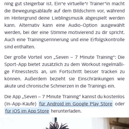
ning gut stei­ger­bar ist.
Ein*e virtuelle*r Trainer*in
macht
die Bewe­gungs­ab­läu­fe auf dem Bild­schirm vor, wäh­rend
im Hin­ter­grund dei­ne Lieb­lings­mu­sik abge­spielt wer­den
kann. Alter­na­tiv kann eine Audio-Opti­on aus­ge­wählt
wer­den, bei der eine Stim­me moti­vie­rend zu dir spricht.
Auch eine Trai­nings­er­in­ne­rung und eine Erfolgs­kon­trol­le
sind enthalten.
Der gro­ße Vor­teil von „
Seven – 7 Minu­te Trai­ning
“: Die
Sport-App bie­tet zusätz­lich zu dem Work­out regel­mä­ßi­
ge Fit­ness­tests an, um Fort­schritt bes­ser tra­cken zu
kön­nen.
Außer­dem bezieht sie Ein­schrän­kun­gen wie
aku­te und chro­ni­sche Schmer­zen in die Trai­nings ein
.
Die App „
Seven – 7 Minu­te Trai­ning
“ kannst du kos­ten­los
(In-App-Käu­fe)
für Android im Goog­le Play Store
oder
für iOS im App Store
herunterladen.