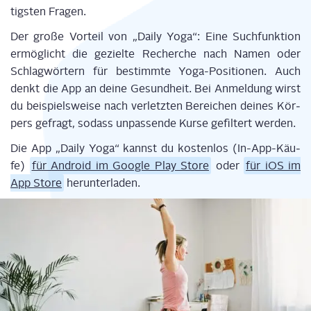
tigs­ten Fragen.
Der gro­ße Vor­teil von „Dai­ly Yoga“: Eine Such­funk­ti­on
ermög­licht die geziel­te Recher­che nach Namen oder
Schlag­wör­tern für bestimm­te Yoga-Posi­tio­nen. Auch
denkt die App an dei­ne Gesund­heit. Bei Anmel­dung wirst
du bei­spiels­wei­se nach ver­letz­ten Berei­chen dei­nes Kör­
pers gefragt, sodass unpas­sen­de Kur­se gefil­tert werden.
Die App „Dai­ly Yoga“ kannst du kos­ten­los (In-App-Käu­
fe)
für Android im Goog­le Play Store
oder
für iOS im
App Store
herunterladen.