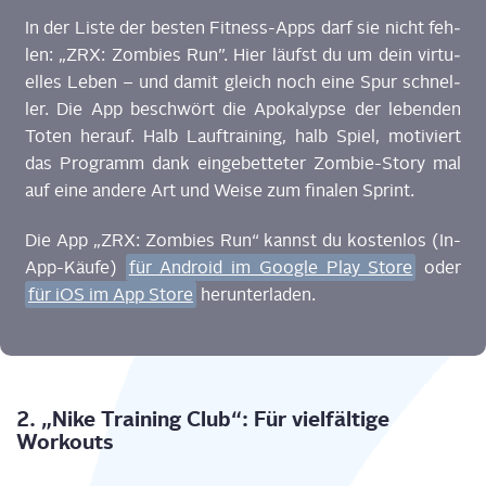
In der Lis­te der bes­ten Fit­ness-Apps darf sie nicht feh­
len:
„ZRX: Zom­bies Run”
. Hier läufst du um dein vir­tu­
el­les Leben – und damit gleich noch eine Spur schnel­
ler. Die App beschwört die Apo­ka­lyp­se der leben­den
Toten her­auf. Halb Lauf­trai­ning, halb Spiel, moti­viert
das Pro­gramm dank ein­ge­bet­te­ter Zom­bie-Sto­ry mal
auf eine ande­re Art und Wei­se zum fina­len Sprint.
Die App
„ZRX: Zom­bies Run“
kannst du kos­ten­los (In-
App-Käu­fe)
für Android im Goog­le Play Store
oder
für iOS im App Store
herunterladen.
2. „Nike Trai­ning Club“: Für viel­fäl­ti­ge
Workouts