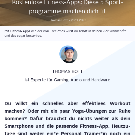
Kos­ten­lo­se Fit­ness-Apps: Die­se 5 Sport­
pro­gram­me machen dich fit
Thomas
Bott
-
28.11.2022
Mit Fitness-Apps wie der von Freeletics wirst du selbst in deinen vier Wänden fit
und das sogar kostenlos.
THOMAS BOTT
ist Experte für Gaming, Audio und Hardware
Du willst ein schnel­les aber effek­ti­ves Work­out
machen? Oder mit ein paar Yoga-Übun­gen zur Ruhe
kom­men? Dafür brauchst du nichts wei­ter als dein
Smart­phone und die pas­sen­de Fit­ness-App. Heut­zu­
ta­ge sind weder ein*e Per­so­nal Trainer*in noch ein