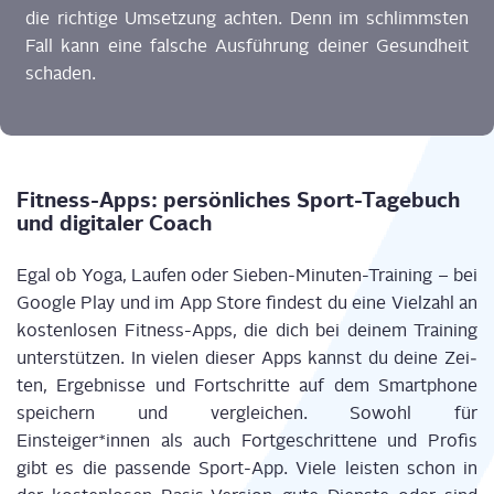
die rich­ti­ge Umset­zung ach­ten. Denn im schlimms­ten
Fall kann eine fal­sche Aus­füh­rung dei­ner Gesund­heit
schaden.
Fit­ness-Apps: per­sön­li­ches Sport-Tage­buch
und digi­ta­ler Coach
Egal ob Yoga, Lau­fen oder Sie­ben-Minu­ten-Trai­ning – bei
Goog­le Play und im App Store fin­dest du eine Viel­zahl an
kos­ten­lo­sen Fit­ness-Apps, die dich bei dei­nem Trai­ning
unter­stüt­zen. In vie­len die­ser Apps kannst du dei­ne Zei­
ten, Ergeb­nis­se und Fort­schrit­te auf dem Smart­phone
spei­chern und ver­glei­chen. Sowohl für
Einsteiger*innen als auch Fort­ge­schrit­te­ne und Pro­fis
gibt es die pas­sen­de Sport-App. Vie­le leis­ten schon in