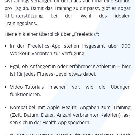
siv­trai­nings ver­lan­gen dir durch­aus auch mal eine Stun­de
pro Tag ab. Damit das Trai­ning zu dir passt, gibt es sogar
KI-Unter­stüt­zung bei der Wahl des idea­len
Trainingsplans.
Hier ein klei­ner Über­blick über „Free­le­tics“:
In der Free­le­tics-App ste­hen ins­ge­samt über 900
Work­out-Vari­an­ten zur Verfügung.
Egal, ob Anfän­ger
*in
oder erfah­re­ne
*r
Ath­let
*in
– hier
ist für jedes Fit­ness-Level etwas dabei.
Video-Tuto­ri­als machen vor, wie die Übun­gen
funktionieren.
Kom­pa­ti­bel mit Apple Health: Anga­ben zum Trai­ning
(Zeit, Datum, Dau­er, Anzahl ver­brann­ter Kalo­rien) las­
sen sich in der Health App speichern.