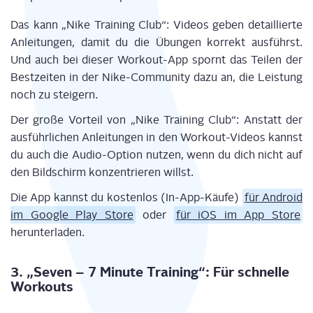
Das kann „Nike Trai­ning Club“: Vide­os geben detail­lier­te
Anlei­tun­gen, damit du die Übun­gen kor­rekt aus­führst.
Und auch bei die­ser Work­out-App spornt das Tei­len der
Best­zei­ten in der Nike-Com­mu­ni­ty dazu an, die Leis­tung
noch zu steigern.
Der gro­ße Vor­teil von „Nike Trai­ning Club“: Anstatt der
aus­führ­li­chen Anlei­tun­gen in den Work­out-Vide­os kannst
du auch die Audio-Opti­on nut­zen, wenn du dich nicht auf
den Bild­schirm kon­zen­trie­ren willst.
Die App kannst du kos­ten­los (In-App-Käu­fe)
für Android
im Goog­le Play Store
oder
für iOS im App Store
herunterladen.
3. „Seven – 7 Minu­te Trai­ning“: Für schnel­le
Workouts