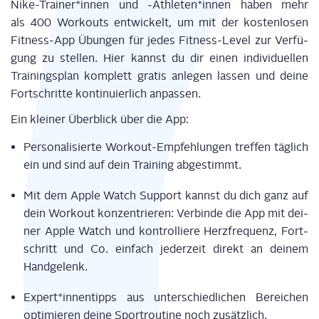
Nike-Trai­ner
*innen
und ‑Ath­le­ten
*innen
haben mehr
als
400
Work­outs
ent­wi­ckelt, um mit der kos­ten­lo­sen
Fit­ness-App Übun­gen für jedes Fit­ness-Level zur Ver­fü­
gung zu stel­len. Hier kannst du dir einen indi­vi­du­el­len
Trai­nings­plan kom­plett gra­tis anle­gen las­sen und dei­ne
Fort­schrit­te kon­ti­nu­ier­lich anpassen.
Ein klei­ner Über­blick über die App:
Per­so­na­li­sier­te Work­out-Emp­feh­lun­gen tref­fen täg­lich
ein und sind auf dein Trai­ning abgestimmt.
Mit dem Apple Watch Sup­port kannst du dich ganz auf
dein Work­out kon­zen­trie­ren: Ver­bin­de die App mit dei­
ner Apple Watch und kon­trol­lie­re Herz­fre­quenz, Fort­
schritt und Co. ein­fach jeder­zeit direkt an dei­nem
Handgelenk.
Expert*innentipps aus unter­schied­li­chen Berei­chen
opti­mie­ren dei­ne Sport­rou­ti­ne noch zusätzlich.