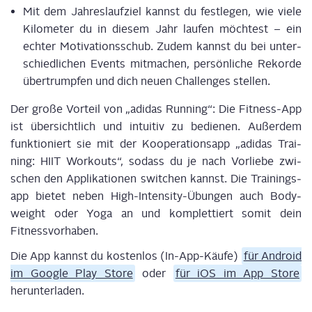
Mit dem Jah­res­lauf­ziel kannst du fest­le­gen, wie vie­le
Kilo­me­ter du in die­sem Jahr lau­fen möch­test – ein
ech­ter Moti­va­ti­ons­schub. Zudem kannst du bei unter­
schied­li­chen Events mit­ma­chen, per­sön­li­che Rekor­de
über­trump­fen und dich neu­en Chal­lenges stellen.
Der gro­ße Vor­teil von „adi­das Run­ning“: Die Fit­ness-App
ist über­sicht­lich und intui­tiv zu bedie­nen. Außer­dem
funk­tio­niert sie mit der Koope­ra­ti­ons­app „adi­das Trai­
ning: HIIT Work­outs“, sodass du je nach Vor­lie­be zwi­
schen den Appli­ka­tio­nen swit­chen kannst. Die Trai­nings­
app bie­tet neben High-Inten­si­ty-Übun­gen auch Body­
weight oder Yoga an und kom­plet­tiert somit dein
Fitnessvorhaben.
Die App kannst du kos­ten­los (In-App-Käu­fe)
für Android
im Goog­le Play Store
oder
für iOS im App Store
herunterladen.