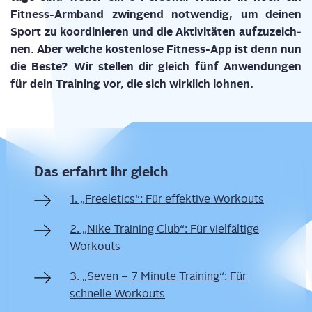
Fit­ness-Arm­band zwin­gend not­wen­dig, um dei­nen
Sport zu koor­di­nie­ren und die Akti­vi­tä­ten auf­zu­zeich­
nen. Aber wel­che kos­ten­lo­se Fit­ness-App ist denn nun
die Bes­te? Wir stel­len dir gleich fünf Anwen­dun­gen
für dein Trai­ning vor, die sich wirk­lich lohnen.
Das erfahrt ihr gleich
1. „Free­le­tics“: Für effek­ti­ve Workouts
2. „Nike Trai­ning Club“: Für viel­fäl­ti­ge
Workouts
3. „Seven – 7 Minu­te Trai­ning“: Für
schnel­le Workouts