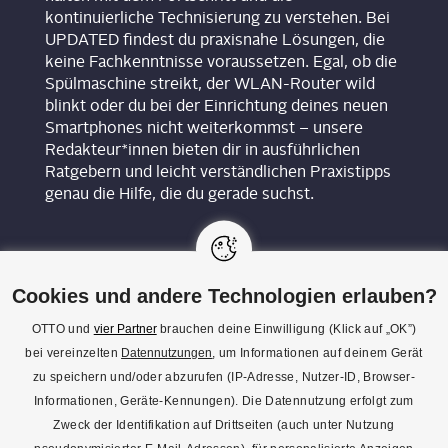
kontinuierliche Technisierung zu verstehen. Bei
UPDATED findest du praxisnahe Lösungen, die
keine Fachkenntnisse voraussetzen. Egal, ob die
Spülmaschine streikt, der WLAN-Router wild
blinkt oder du bei der Einrichtung deines neuen
Smartphones nicht weiterkommst – unsere
Redakteur*innen bieten dir in ausführlichen
Ratgebern und leicht verständlichen Praxistipps
genau die Hilfe, die du gerade suchst.
Cookies und andere Technologien erlauben?
OTTO und
vier Partner
brauchen deine Einwilligung (Klick auf „OK”)
bei vereinzelten
Datennutzungen
, um Informationen auf deinem Gerät
KON­TAKT
zu speichern und/oder abzurufen (IP-Adresse, Nutzer-ID, Browser-
Informationen, Geräte-Kennungen). Die Datennutzung erfolgt zum
REDAK­TI­ON
Zweck der Identifikation auf Drittseiten (auch unter Nutzung
IMPRES­SUM