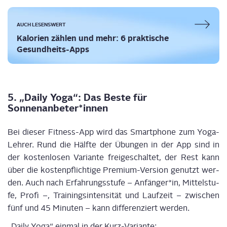
AUCH LESENSWERT
Kalo­rien zäh­len und mehr: 6 prak­ti­sche
Gesundheits-Apps
5. „Dai­ly Yoga“: Das Bes­te für
Sonnenanbeter*innen
Bei die­ser Fit­ness-App wird das Smart­phone zum Yoga-
Leh­rer. Rund die Hälf­te der Übun­gen in der App sind in
der kos­ten­lo­sen Vari­an­te frei­ge­schal­tet, der Rest kann
über die kos­ten­pflich­ti­ge Pre­mi­um-Ver­si­on genutzt wer­
den. Auch nach Erfah­rungs­stu­fe – Anfänger*in, Mit­tel­stu­
fe, Pro­fi –, Trai­nings­in­ten­si­tät und Lauf­zeit – zwi­schen
fünf und 45 Minu­ten – kann dif­fe­ren­ziert werden.
„Dai­ly Yoga“ ein­mal in der Kurz-Variante: