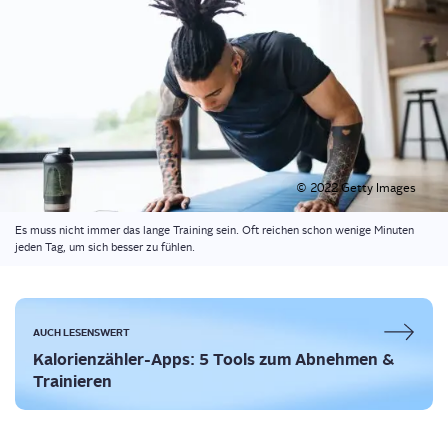
© 2022 Get­ty Images
Es muss nicht immer das lan­ge Trai­ning sein. Oft rei­chen schon weni­ge Minu­ten
jeden Tag, um sich bes­ser zu fühlen.
AUCH LESENSWERT
Kalo­rien­zäh­ler-Apps: 5 Tools zum Abneh­men &
Trainieren