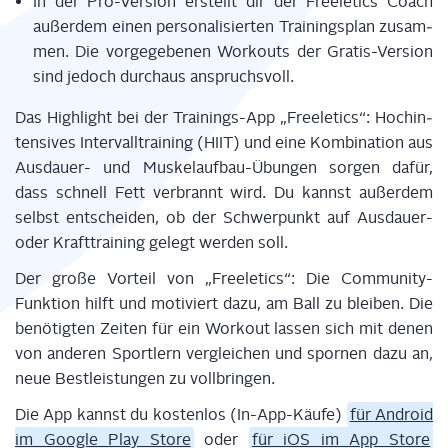
In der Pro-Ver­si­on erstellt dir der Free­le­tics Coach
außer­dem einen per­so­na­li­sier­ten Trai­nings­plan zusam­
men. Die vor­ge­ge­be­nen Work­outs der Gra­tis-Ver­si­on
sind jedoch durch­aus anspruchsvoll.
Das High­light bei der Trai­nings-App „Free­le­tics“: Hoch­in­
ten­si­ves Inter­vall­trai­ning (HIIT) und eine Kom­bi­na­ti­on aus
Aus­dau­er- und Mus­kel­auf­bau-Übun­gen sor­gen dafür,
dass schnell Fett ver­brannt wird. Du kannst außer­dem
selbst ent­schei­den, ob der Schwer­punkt auf Aus­dau­er-
oder Kraft­trai­ning gelegt wer­den soll.
Der gro­ße Vor­teil von „Free­le­tics“: Die Com­mu­ni­ty-
Funk­ti­on hilft und moti­viert dazu, am Ball zu blei­ben. Die
benö­tig­ten Zei­ten für ein Work­out las­sen sich mit denen
von ande­ren Sport­lern ver­glei­chen und spor­nen dazu an,
neue Best­leis­tun­gen zu vollbringen.
Die App kannst du kos­ten­los (In-App-Käu­fe)
für Android
im Goog­le Play Store
oder
für iOS im App Store