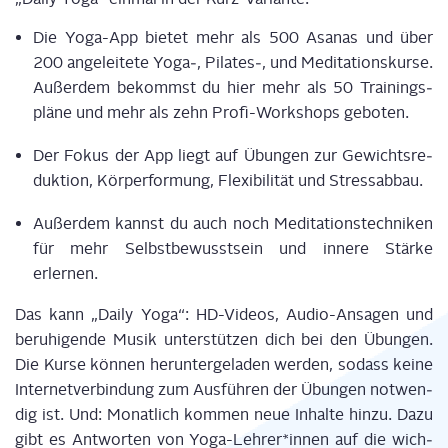
Die Yoga-App bie­tet mehr als 500 Asa­nas und über
200 ange­lei­te­te Yoga‑, Pilates‑, und Medi­ta­ti­ons­kur­se.
Außer­dem bekommst du hier mehr als 50 Trai­nings­
plä­ne und mehr als zehn Pro­fi-Work­shops geboten.
Der Fokus der App liegt auf Übun­gen zur Gewichts­re­
duk­ti­on, Kör­per­for­mung, Fle­xi­bi­li­tät und Stressabbau.
Außer­dem kannst du auch noch Medi­ta­ti­ons­tech­ni­ken
für mehr Selbst­be­wusst­sein und inne­re Stär­ke
erlernen.
Das kann
„
Dai­ly Yoga
“
: HD-Vide­os, Audio-Ansa­gen und
beru­hi­gen­de Musik unter­stüt­zen dich bei den Übun­gen.
Die Kur­se kön­nen her­un­ter­ge­la­den wer­den, sodass kei­ne
Inter­net­ver­bin­dung zum Aus­füh­ren der Übun­gen not­wen­
dig ist. Und: Monat­lich kom­men neue Inhal­te hin­zu. Dazu
gibt es Ant­wor­ten von
Yoga-Leh­rer
*innen
auf die wich­