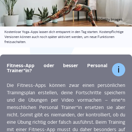
© 2022 Get­ty Images
Kos­ten­lo­se Yoga-Apps las­sen dich ent­spannt in den Tag star­ten. Kos­ten­pflich­ti­ge
Ver­sio­nen kön­nen auch noch spä­ter akti­viert wer­den, um neue Funk­tio­nen
freizuschalten.
Fit­ness-App oder bes­ser Per­so­nal
Trainer*in?
Die Fit­ness-Apps kön­nen zwar einen per­sön­li­chen
Trai­nings­plan erstel­len, dei­ne Fort­schrit­te spei­chern
und die Übun­gen per Video vor­ma­chen –
eine
*
n
mensch­li­chen Per­so­nal Trai­ner
*
in
erset­zen
sie aber
nicht. Somit gibt es nie­man­den, der kon­trol­liert, ob du
eine Übung rich­tig oder falsch aus­führst. Beim Trai­ning
mit einer Fit­ness-App musst du daher beson­ders auf