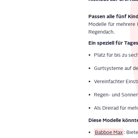
Pas­sen alle fünf Kin­
Model­le für meh­re­re
F
Regen­dach.
Ein spe­zi­ell für Tage
Platz für bis zu sec
Gurt­sys­te­me auf de
Ver­ein­fach­ter Ein­s
Regen- und Son­nen­
Als Drei­rad für mehr S
Die­se Model­le könn­te
Bab­boe Max
: Bie­