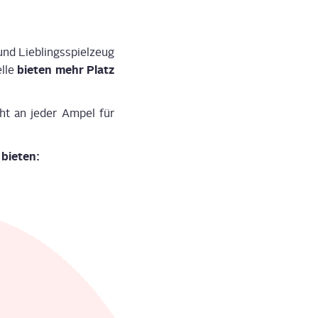
d Lieb­lings­spiel­zeug
bie­ten mehr Platz
l­le
ht an jeder Ampel für
bie­ten
: