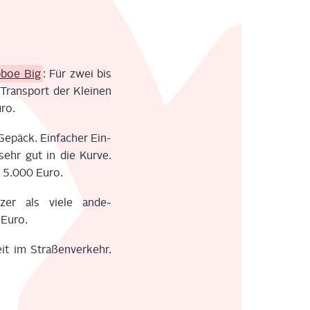
­bo
e
Big
: Für zwei bis
 Trans­port der Klei­nen
ro.
Gepäck. Ein­fa­cher Ein-
sehr gut in die Kur­ve.
a. 5.000 Euro.
zer als vie­le ande­
 Euro.
it im Stra­ßen­ver­kehr.