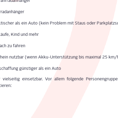
Fahr­rad­an­hän­ger
­rad­an­hän­ger
k­ti­scher als ein Auto (kein Pro­blem mit Staus oder Park­platz­s
äu­fe, Kind
und mehr
ach zu fah­ren
chein nutz­bar (wenn Akku-Unter­stüt­zung bis
maxi­mal
25 km/
schaf­fung güns­ti­ger als ein Auto
iel­sei­tig ein­setz­bar.
Vor allem fol­gen­de Per­so­nen­grup
ie­ren
: