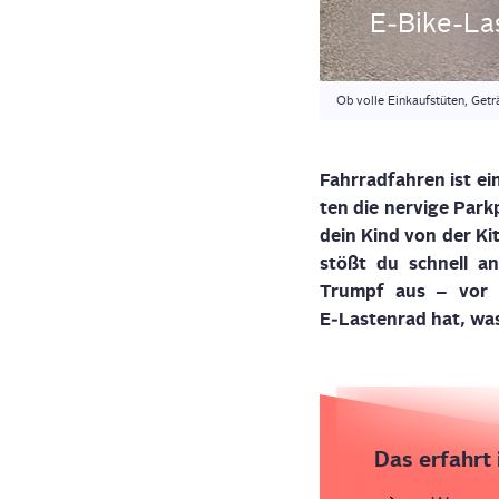
E‑Bike-Las­
Ob volle Einkaufstüten, Getr
Fahr­rad­fah­ren ist 
ten die ner­vi­ge Par
dein Kind von der Kit
stößt du schnell an
Trumpf aus
– vor a
E‑Lastenrad hat, was 
Das erfahrt 