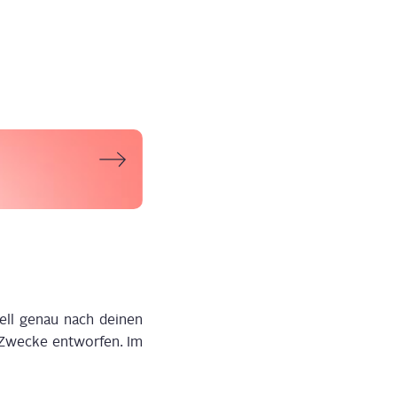
ll genau nach dei­nen
Zwe­cke ent­wor­fen. Im