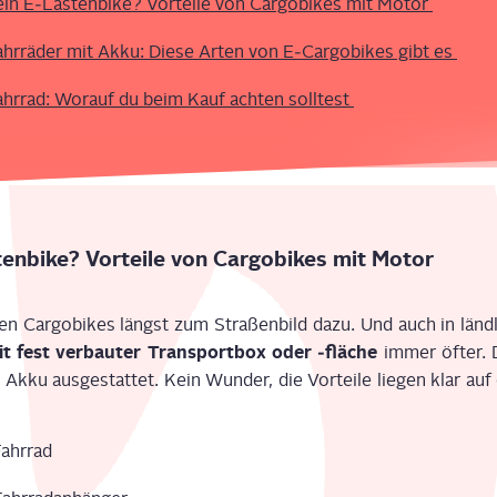
in E‑Lastenbike? Vor­tei­le von Cargobikes mit Motor
fahr­rä­der mit Akku: Die­se Arten von E‑Cargobikes gibt es
fahr­rad: Wor­auf du beim Kauf ach­ten solltest
enbike? Vor­tei­le von Cargobikes mit Motor
ren Cargobikes längst zum Stra­ßen­bild dazu. Und auch in länd­
it fest ver­bau­ter Trans­port­box oder ‑flä­che
immer öfter. D
ku aus­ge­stat­tet. Kein Wun­der, die Vor­tei­le lie­gen klar auf 
ahr­rad