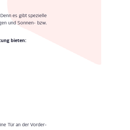
.
Denn es gibt spe­zi­el­le
la­gen und Son­nen- bzw.
­tung
bie­ten
:
Eine Tür an der Vor­der­