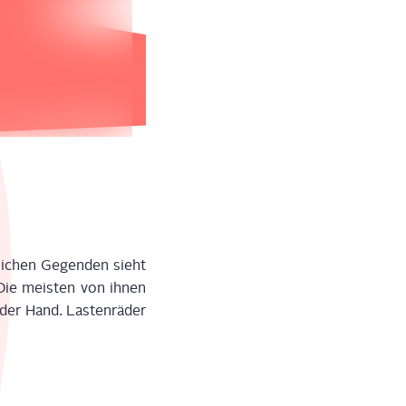
li­chen
Gegen­den
sieht
ie meis­ten von ihnen
der Hand. Las­ten­rä­der