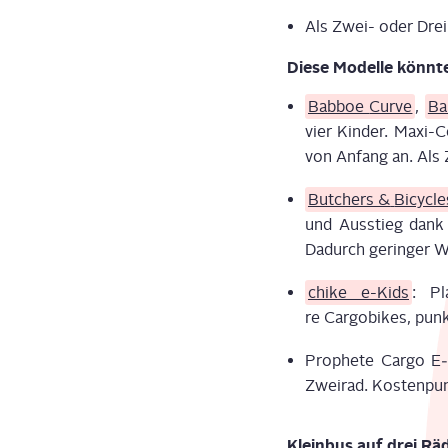
Als Zwei- oder Drei­r
Die­se Model­le könn­t
Bab­boe
Cur­ve
,
Ba
vier Kin­der. Maxi-C
von Anfang an. Als
But­chers &
Bicy­cl
und Aus­stieg dank 
Dadurch gerin­ger We
chi­ke e
-
Kids
: Pl
re Cargobikes
,
punk­
Pro­phe­te Ca
r
go E‑
Zwei­rad. Kos­ten­pu
Klein­bus auf drei Rä