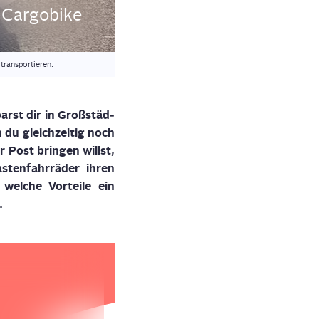
ge Cargobike
transportieren.
arst dir in Groß­städ­
du gleich­zei­tig noch
 Post brin­gen willst,
s­ten­fahr­rä­der ihren
 wel­che Vor­tei­le ein
.