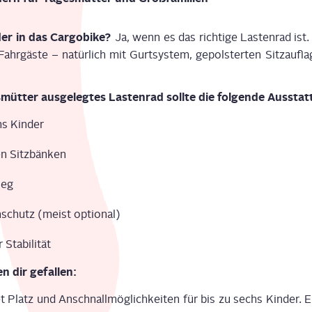
der in
das Cargobike
?
Ja, w
enn es das rich­ti­ge Las­ten­rad ist
ahr­gäs­te – natür­lich mit Gurt­sys­tem, gepols­ter­ten Sitz­auf­
s­müt­ter aus­ge­leg­tes Las­ten­rad
soll­te
die fol­gen­de Aus­stat
hs Kin­der
n Sitz­bän­ken
tieg
schutz (meist optio­nal)
ta­bi­li­tät
n dir gefal­len:
tet Platz und Anschnall­mög­lich­keit
en
für bis zu
sechs
Kin­der. 