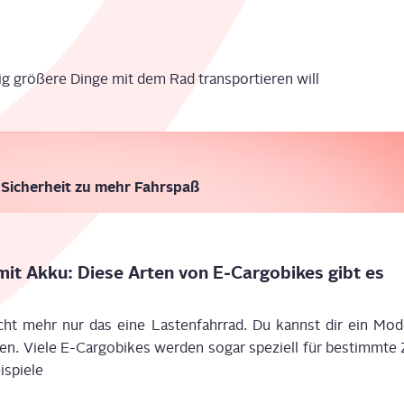
ßig
grö­ße­re Din­ge mit dem Rad trans­por­tie­ren will
t Sicher­heit zu mehr Fahrspaß
r mit Akku: Die­se Arten von E‑Cargobikes gibt es
cht mehr nur das
eine
Las­ten­fahr­rad.
D
u
kannst dir
ein
Mode
hen
. Vie­le E-
Cargobikes
wer­den sogar spe­zi­ell für bestimm­te 
ispiele