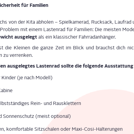
icher­heit für Familien
 von der Kita abho­len – Spiel­ka­me­rad, Ruck­sack, Lauf­rad un
n Pro­blem mit
einem
Las­ten­rad für Fami­li­en: Die meis­ten Mode
ewicht
aus­ge­legt
als ein klas­si­scher Fahr­rad­an­hän­ger
.
t die Klei­nen die gan­ze Zeit im Blick
und brauchst dich nic
n zu ver­ren­ken.
li­en aus­ge­leg­tes Las­ten­rad
soll­te
die fol­gen­de Aus­stat­tung
r Kin­der (je nach Modell)
Kabi­ne
selbst­stän­di­ges Rein- und Raus­klet­tern
 Son­nen­schutz (meist optio­nal)
en, kom­for­ta­ble Sitz­scha­len oder Maxi-Cosi-Hal­te­run­gen