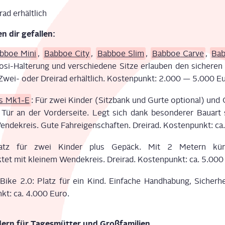
ad erhält­lich
en dir gefal­len:
b­boe
M
ini
,
Babb
o
e City
,
Babb
o
e Slim
,
Bab­boe
Car­ve
,
Bab
osi-Hal­te­rung und ver­schie­de­ne Sit­ze erlau­ben den siche­ren
Zwei- oder Drei­rad
erhält­lich
. Kos­ten­punkt: 2.000 — 5.000 Eu
es Mk1‑E
: Für zwei Kin­der (Sitz­bank und Gur­te optio­nal) und 
Tür an der Vor­der­sei­te. Legt sich dank beson­de­rer Bau­art 
n­de­kreis. Gute Fahr­ei­gen­schaf­ten. Drei­rad. Kos­ten­punkt: c
atz für zwei Kin­der plus Gepäck.
M
it 2 Metern kür­
tet mit klei­ne
m
Wen­de­kreis. Drei­rad. Kos­ten­punkt
:
ca. 5.000
Bike 2.0
:
Platz für ein Kind. Ein­fa­che Hand­ha­bung, Sicher­he
nkt
:
ca. 4.000 Euro.
dern für Tages­müt­ter und Großfamilien