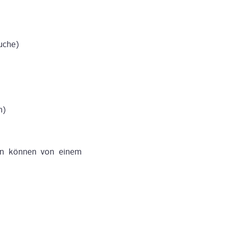
u­che)
h)
­pen kön­nen von einem