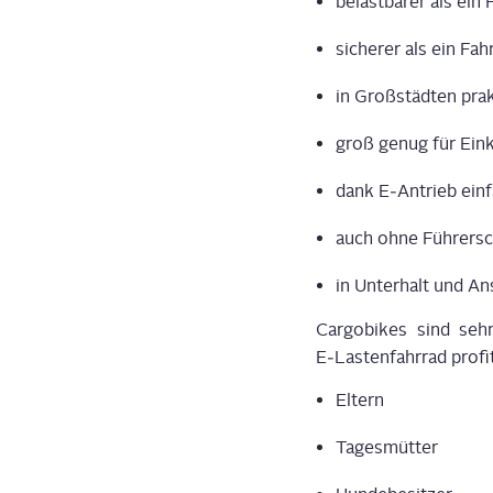
belast­ba­rer als ein 
siche­rer als ein Fahr
in Groß­städ­ten pra
groß genug für Ein­k
dank E‑Antrieb ein­f
auch ohne Füh­rer­s
in Unter­halt und An
Cargobikes sind sehr v
E‑Lastenfahrrad pro­fi­t
Eltern
Tages­müt­ter