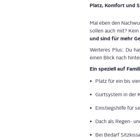
Platz, Kom­fort und S
Mal eben den Nach­wuchs
sol­len auch mit? Kei
und
sind für
mehr G
Wei­te­res Plus:
Du has
einen Blick nach hin­te
Ein spe­zi­ell auf Fami­
Platz für ein bis vie
Gurt­sys­tem in der 
Ein­stiegs­hil­fe für 
Dach als Regen- und
Bei Bedarf Sitz­kis­s