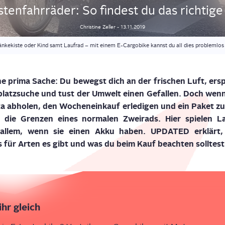
ten­fahr­rä­der: So fin­dest du das rich­ti­
Christine
Zeller
-
13.11.2019
änkekiste oder Kind samt Laufrad – mit einem E-Cargobike kannst du all dies problemlos 
eine pri­ma Sache: Du bewegst dich an der fri­schen Luft, ersp
k­platz­su­che und tust der Umwelt einen Gefal­len. Doch wenn 
a abho­len, den Wochen­ein­kauf erle­di­gen und ein Paket zur
 die Gren­zen eines nor­ma­len
Zwei­rads.
H
ier spie­len La
llem, wenn sie einen Akku haben
. UPDATED
erklärt
,
für Arten es gibt und was du beim Kauf beach­ten soll­test
ihr gleich