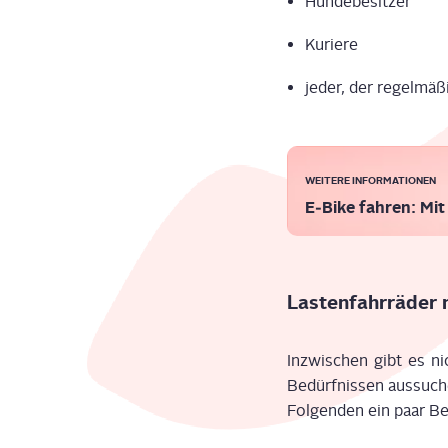
Hun­de­be­sit­zer
Kurie­re
jede
r
, der
regel­mä­
WEI­TE­RE INFORMATIONEN
E‑Bike fah­ren: Mi
Las­ten­fahr­rä­de
Inzwi­schen gibt es
ni
Bedürf­nis­sen
aus­su­c
Fol­gen­den ein paar Be