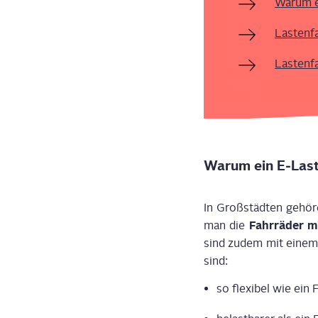
War­um e
Las­ten­
Las­ten­
War­um ein E‑Last
In Groß­städ­ten gehö­
Fahr­rä­der m
man die
sind zudem mit einem Ak
sind
:
so fle­xi­be
l
wie ein F